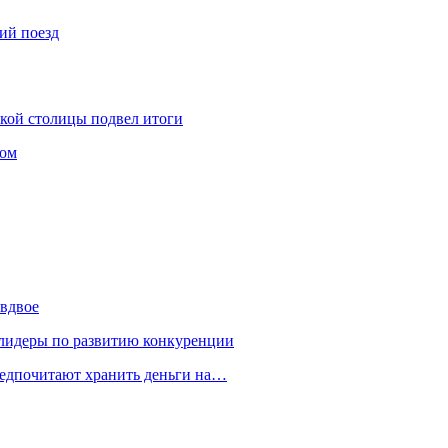
ий поезд
ской столицы подвел итоги
том
 вдвое
 лидеры по развитию конкуренции
редпочитают хранить деньги на…