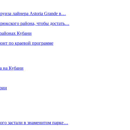
круиза лайнера Astoria Grande в…
мрюкского района, чтобы достать…
 районах Кубани
онт по краевой программе
а на Кубани
ории
ого застали в знаменитом парке…