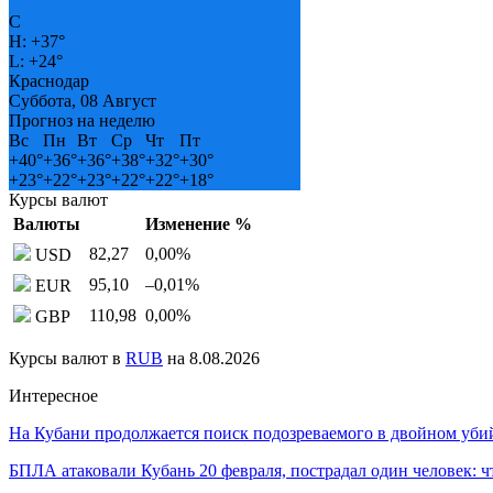
°
C
H:
+
37°
L:
+
24°
Краснодар
Суббота, 08 Август
Прогноз на неделю
Вс
Пн
Вт
Ср
Чт
Пт
+
40°
+
36°
+
36°
+
38°
+
32°
+
30°
+
23°
+
22°
+
23°
+
22°
+
22°
+
18°
Курсы валют
Валюты
Изменение %
82,27
0,00
%
USD
95,10
–0,01
%
EUR
110,98
0,00
%
GBP
Курсы валют в
RUB
на 8.08.2026
Интересное
На Кубани продолжается поиск подозреваемого в двойном уби
БПЛА атаковали Кубань 20 февраля, пострадал один человек: 