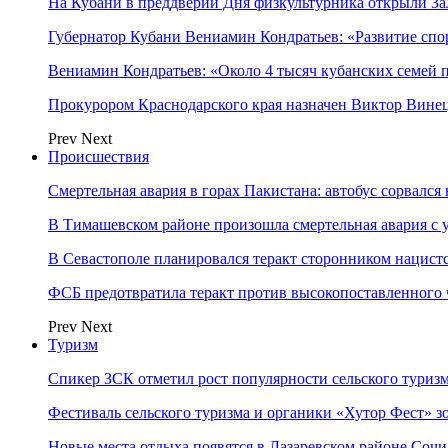
На Кубани в преддверии Дня физкультурника открыли З
Губернатор Кубани Вениамин Кондратьев: «Развитие сп
Вениамин Кондратьев: «Около 4 тысяч кубанских семей
Прокурором Краснодарского края назначен Виктор Вине
Prev
Next
Происшествия
Смертельная авария в горах Пакистана: автобус сорвался
В Тимашевском районе произошла смертельная авария с 
В Севастополе планировался теракт сторонником нацист
ФСБ предотвратила теракт против высокопоставленного
Prev
Next
Туризм
Спикер ЗСК отметил рост популярности сельского туриз
Фестиваль сельского туризма и органики «Хутор Фест» зо
Новые места отдыха появятся в Лазаревском районе Сочи