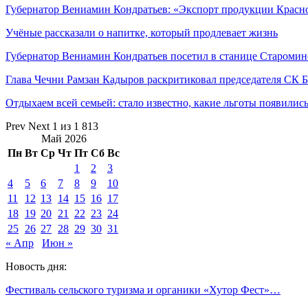
Губернатор Вениамин Кондратьев: «Экспорт продукции Красн
Учёные рассказали о напитке, который продлевает жизнь
Губернатор Вениамин Кондратьев посетил в станице Старом
Глава Чечни Рамзан Кадыров раскритиковал председателя СК 
Отдыхаем всей семьей: стало известно, какие льготы появили
Prev
Next
1 из 1 813
Май 2026
Пн
Вт
Ср
Чт
Пт
Сб
Вс
1
2
3
4
5
6
7
8
9
10
11
12
13
14
15
16
17
18
19
20
21
22
23
24
25
26
27
28
29
30
31
« Апр
Июн »
Новость дня:
Фестиваль сельского туризма и органики «Хутор Фест»…