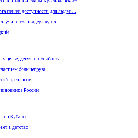
ал спортивной славы Краснодарского…
орта пешей доступности для людей…
 получили господдержку по…
цкий
 в ущелье, десятки погибших
участием большегруза
ской идеологии
 чиновника России
ма на Кубани
вет в детство