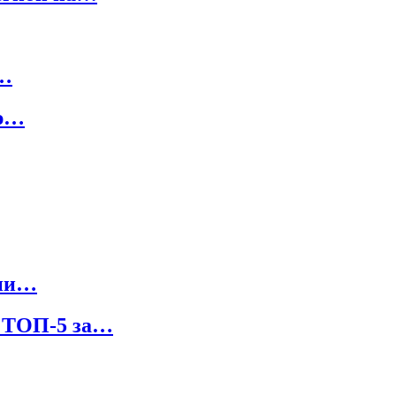
й…
ую…
сии…
: ТОП-5 за…