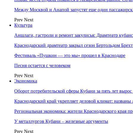
Между Москвой и Анапой запустят еще один пассажирск
Prev
Next
Культура
Аншлаги, гастроли и ремонт закулисья: Драмтеатр кубан
Краснодарский драмтеатр закрыл сезон Бертольдом Брех
Фестиваль «Пушкин — это мы» прошел в Краснодаре
Песня остается с человеком
Prev
Next
Экономика
Оборот потребительской сферы Кубани за пять лет вырос
Краснодарский край укрепляет деловой климат: названы
Региональная экономика: жители Краснодарского края п
У металлургов Кубани – железные аргументы
Prev
Next