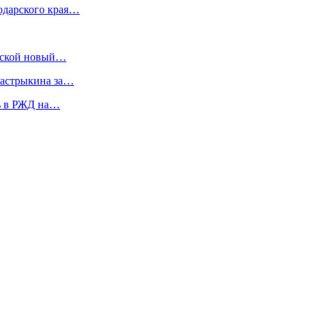
одарского края…
инской новый…
Бастрыкина за…
сь в РЖД на…