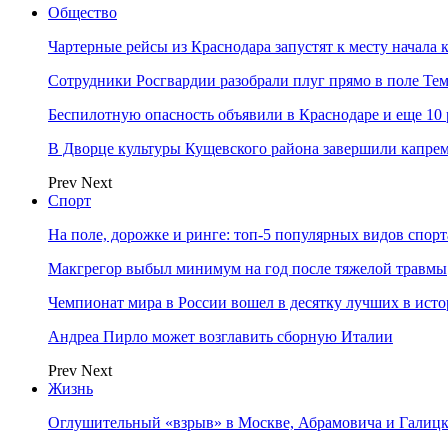
Общество
Чартерные рейсы из Краснодара запустят к месту начала 
Сотрудники Росгвардии разобрали плуг прямо в поле Те
Беспилотную опасность объявили в Краснодаре и еще 10
В Дворце культуры Кущевского района завершили капрем
Prev
Next
Спорт
На поле, дорожке и ринге: топ-5 популярных видов спорт
Макгрегор выбыл минимум на год после тяжелой травмы
Чемпионат мира в России вошел в десятку лучших в ист
Андреа Пирло может возглавить сборную Италии
Prev
Next
Жизнь
Оглушительный «взрыв» в Москве, Абрамовича и Галицк