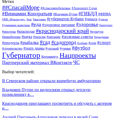
Метки
##СпасайМоре
##спасемпобережье
#Аэропорт Сочи
#Вениамин Кондратьев
#ГИБДД
#ФИФА
#Владимир Путин
#губернатор Кубани
#деньги
#ФК «Краснодар»
#азс
#выставки
#диеты
#еда
#здоровье
#здоровое питание
#домашние животные
#интернет
#краснодарский край
#ипотека
#краснодар
#культура
#наука
#полезные советы
#пенсии
#питание
#минобороны
#праздники
#сад
#садогород
#рыбалка
#спорт
#продукты
#сочи
#собаки
#футбол
#театр драмы
#урожай
#строительство
#ученые
Губернатор
Нацпроекты
Коронавирус
ЧС
Партнерский материал ВКонтакте
Выбор читателей:
В Северском районе открыли врачебную амбулаторию
Владимир Путин по видеосвязи открыл детскую
поликлинику в…
Краснодарцев приглашают посмотреть и обсудить с актером
и…
Андрей Григорьев-Апполонов передал в музей Сочи