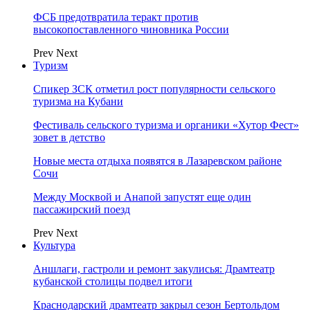
ФСБ предотвратила теракт против
высокопоставленного чиновника России
Prev
Next
Туризм
Спикер ЗСК отметил рост популярности сельского
туризма на Кубани
Фестиваль сельского туризма и органики «Хутор Фест»
зовет в детство
Новые места отдыха появятся в Лазаревском районе
Сочи
Между Москвой и Анапой запустят еще один
пассажирский поезд
Prev
Next
Культура
Аншлаги, гастроли и ремонт закулисья: Драмтеатр
кубанской столицы подвел итоги
Краснодарский драмтеатр закрыл сезон Бертольдом