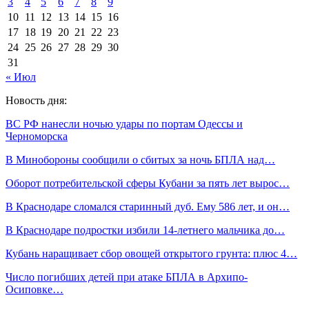
3
4
5
6
7
8
9
10
11
12
13
14
15
16
17
18
19
20
21
22
23
24
25
26
27
28
29
30
31
« Июл
Новость дня:
ВС РФ нанесли ночью удары по портам Одессы и
Черноморска
В Минобороны сообщили о сбитых за ночь БПЛА над…
Оборот потребительской сферы Кубани за пять лет вырос…
В Краснодаре сломался старинный дуб. Ему 586 лет, и он…
В Краснодаре подростки избили 14-летнего мальчика до…
Кубань наращивает сбор овощей открытого грунта: плюс 4…
Число погибших детей при атаке БПЛА в Архипо-
Осиповке…