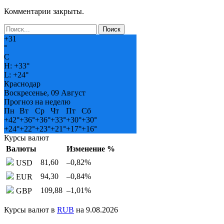
Комментарии закрыты.
+
31
°
C
H:
+
33°
L:
+
24°
Краснодар
Воскресенье, 09 Август
Прогноз на неделю
Пн
Вт
Ср
Чт
Пт
Сб
+
42°
+
36°
+
36°
+
33°
+
30°
+
30°
+
24°
+
22°
+
23°
+
21°
+
17°
+
16°
Курсы валют
Валюты
Изменение %
81,60
–0,82
%
USD
94,30
–0,84
%
EUR
109,88
–1,01
%
GBP
Курсы валют в
RUB
на 9.08.2026