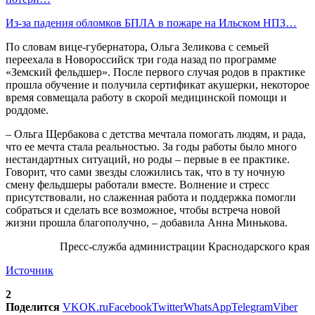
Из-за падения обломков БПЛА в пожаре на Ильском НПЗ…
По словам вице-губернатора, Ольга Зеликова с семьей
переехала в Новороссийск три года назад по программе
«Земский фельдшер». После первого случая родов в практике
прошла обучение и получила сертификат акушерки, некоторое
время совмещала работу в скорой медицинской помощи и
роддоме.
– Ольга Щербакова с детства мечтала помогать людям, и рада,
что ее мечта стала реальностью. За годы работы было много
нестандартных ситуаций, но роды – первые в ее практике.
Говорит, что сами звезды сложились так, что в ту ночную
смену фельдшеры работали вместе. Волнение и стресс
присутствовали, но слаженная работа и поддержка помогли
собраться и сделать все возможное, чтобы встреча новой
жизни прошла благополучно, – добавила Анна Минькова.
Пресс-служба администрации Краснодарского края
Источник
2
Поделится
VK
OK.ru
Facebook
Twitter
WhatsApp
Telegram
Viber