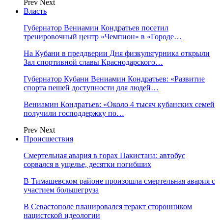
Prev
Next
Власть
Губернатор Вениамин Кондратьев посетил
тренировочный центр «Чемпион» в «Городе…
На Кубани в преддверии Дня физкультурника открыли
Зал спортивной славы Краснодарского…
Губернатор Кубани Вениамин Кондратьев: «Развитие
спорта пешей доступности для людей…
Вениамин Кондратьев: «Около 4 тысяч кубанских семей
получили господдержку по…
Prev
Next
Происшествия
Смертельная авария в горах Пакистана: автобус
сорвался в ущелье, десятки погибших
В Тимашевском районе произошла смертельная авария с
участием большегруза
В Севастополе планировался теракт сторонником
нацистской идеологии