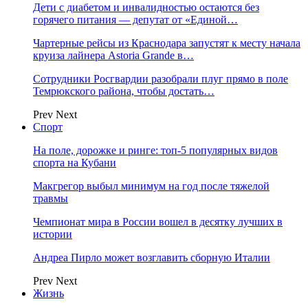
Дети с диабетом и инвалидностью остаются без
горячего питания — депутат от «Единой…
Чартерные рейсы из Краснодара запустят к месту начала
круиза лайнера Astoria Grande в…
Сотрудники Росгвардии разобрали плуг прямо в поле
Темрюкского района, чтобы достать…
Prev
Next
Спорт
На поле, дорожке и ринге: топ-5 популярных видов
спорта на Кубани
Макгрегор выбыл минимум на год после тяжелой
травмы
Чемпионат мира в России вошел в десятку лучших в
истории
Андреа Пирло может возглавить сборную Италии
Prev
Next
Жизнь