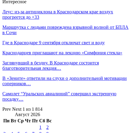
Интересное
Леус: из-за антициклона в Краснодарском крае воздух
прогреется до +33
Маршрутка с людьми повреждена взрывной волной от БПЛА
в Сочи
Где в Краснодаре 9 сентября отключат свет и воду
Краснодарцев приглашают на лекцию «Симфония стекла»
Заглянувший в бездну. В Краснодаре состоится
благотворительная лекция…
В «Зените» ответили на слухи о дополнительной мотивации
соперников…
Самолет “Уральских авиалиний” совершил экстренную
посадку…
Prev
Next
1 из 1 814
Август 2026
Пн
Вт
Ср
Чт
Пт
Сб
Вс
1
2