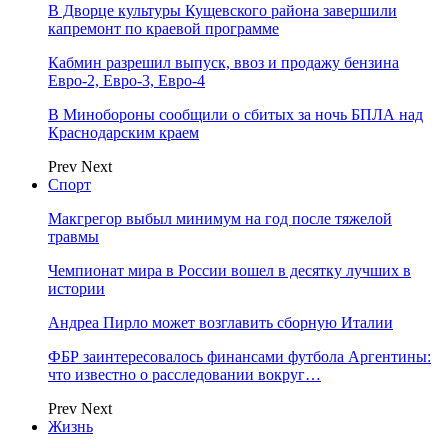
В Дворце культуры Кущевского района завершили
капремонт по краевой программе
Кабмин разрешил выпуск, ввоз и продажу бензина
Евро-2, Евро-3, Евро-4
В Минобороны сообщили о сбитых за ночь БПЛА над
Краснодарским краем
Prev
Next
Спорт
Макгрегор выбыл минимум на год после тяжелой
травмы
Чемпионат мира в России вошел в десятку лучших в
истории
Андреа Пирло может возглавить сборную Италии
ФБР заинтересовалось финансами футбола Аргентины:
что известно о расследовании вокруг…
Prev
Next
Жизнь