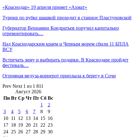
«Краснодар» 19 апреля примет «Ахмат»
Турнир по рубке шашкой проходит в станице Пластуновской
Губернатор Вениамин Кондратьев поручил капитально
отремонтировать…
Над Краснодарским краем и Черным морем сбили 11 БПЛА
ВСУ
Встречать зиму и выбирать подарки. В Краснодаре пройдет
фестиваль…
Огромная медуза-корнерот приплыла к берегу в Сочи
Prev
Next
1 из 1 811
Август 2026
Пн
Вт
Ср
Чт
Пт
Сб
Вс
1
2
3
4
5
6
7
8
9
10
11
12
13
14
15
16
17
18
19
20
21
22
23
24
25
26
27
28
29
30