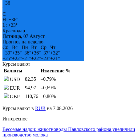
+
36
°
C
H:
+
36°
L:
+
23°
Краснодар
Пятница, 07 Август
Прогноз на неделю
Сб
Вс
Пн
Вт
Ср
Чт
+
39°
+
35°
+
36°
+
36°
+
37°
+
32°
+
25°
+
22°
+
21°
+
22°
+
23°
+
21°
Курсы валют
Валюты
Изменение %
82,35
–0,79
%
USD
94,97
–0,69
%
EUR
110,76
–0,80
%
GBP
Курсы валют в
RUB
на 7.08.2026
Интересное
Весомые надои: животноводы Павловского района увеличили
производство молока