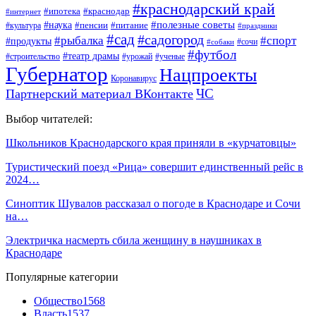
#краснодарский край
#ипотека
#краснодар
#интернет
#наука
#полезные советы
#пенсии
#питание
#культура
#праздники
#сад
#садогород
#рыбалка
#спорт
#продукты
#сочи
#собаки
#футбол
#театр драмы
#строительство
#урожай
#ученые
Губернатор
Нацпроекты
Коронавирус
ЧС
Партнерский материал ВКонтакте
Выбор читателей:
Школьников Краснодарского края приняли в «курчатовцы»
Туристический поезд «Рица» совершит единственный рейс в
2024…
Синоптик Шувалов рассказал о погоде в Краснодаре и Сочи
на…
Электричка насмерть сбила женщину в наушниках в
Краснодаре
Популярные категории
Общество
1568
Власть
1537