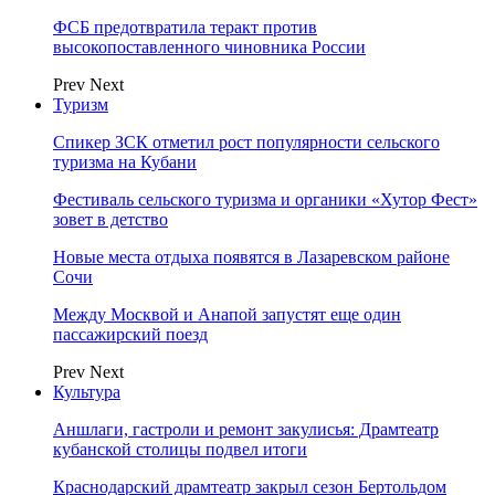
ФСБ предотвратила теракт против
высокопоставленного чиновника России
Prev
Next
Туризм
Спикер ЗСК отметил рост популярности сельского
туризма на Кубани
Фестиваль сельского туризма и органики «Хутор Фест»
зовет в детство
Новые места отдыха появятся в Лазаревском районе
Сочи
Между Москвой и Анапой запустят еще один
пассажирский поезд
Prev
Next
Культура
Аншлаги, гастроли и ремонт закулисья: Драмтеатр
кубанской столицы подвел итоги
Краснодарский драмтеатр закрыл сезон Бертольдом