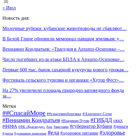
31
« Июл
Новость дня:
Молочные рубежи: кубанские животноводы не сбавляют…
В Белой Глине обновили мемориал павшим землякам: у…
Вениамин Кондратьев: «Трагедия в Архипо-Осиповке –…
Число погибших из-за атаки БПЛА в Архипо-Осиповке…
Первые 600 тыс. банок сахарной кукурузы нового урожая…
Фестиваль сельского туризма и органики «Хутор Фест»…
На 27% увеличили площадь природно-заповедного фонда
за…
Метки
##СпасайМоре
##спасемпобережье
#Аэропорт Сочи
#Вениамин Кондратьев
#ГИБДД
#Владимир Путин
#ЖКХ
#губернатор Кубани
#ФИФА
#деньги
#ФК «Краснодар»
#азс
#выставки
#еда
#здоровье
#здоровое питание
#диеты
#домашние животные