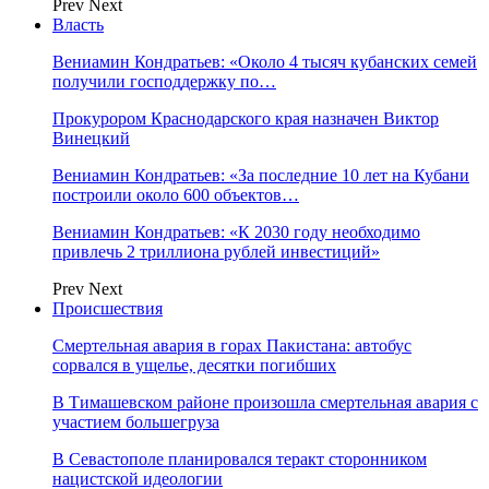
Prev
Next
Власть
Вениамин Кондратьев: «Около 4 тысяч кубанских семей
получили господдержку по…
Прокурором Краснодарского края назначен Виктор
Винецкий
Вениамин Кондратьев: «За последние 10 лет на Кубани
построили около 600 объектов…
Вениамин Кондратьев: «К 2030 году необходимо
привлечь 2 триллиона рублей инвестиций»
Prev
Next
Происшествия
Смертельная авария в горах Пакистана: автобус
сорвался в ущелье, десятки погибших
В Тимашевском районе произошла смертельная авария с
участием большегруза
В Севастополе планировался теракт сторонником
нацистской идеологии