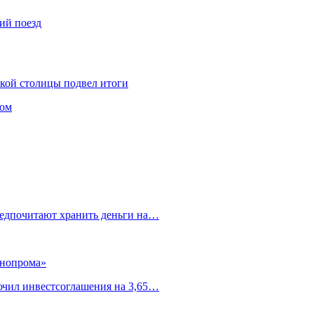
ий поезд
ской столицы подвел итоги
том
редпочитают хранить деньги на…
ннопрома»
ючил инвестсоглашения на 3,65…