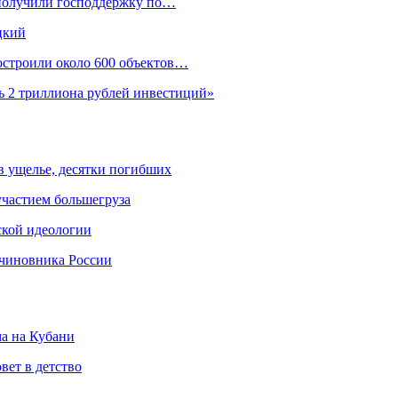
 получили господдержку по…
цкий
построили около 600 объектов…
ь 2 триллиона рублей инвестиций»
 в ущелье, десятки погибших
участием большегруза
ской идеологии
 чиновника России
ма на Кубани
вет в детство