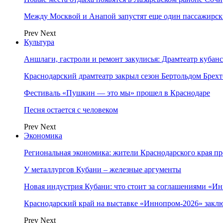
Между Москвой и Анапой запустят еще один пассажирск
Prev
Next
Культура
Аншлаги, гастроли и ремонт закулисья: Драмтеатр кубан
Краснодарский драмтеатр закрыл сезон Бертольдом Брех
Фестиваль «Пушкин — это мы» прошел в Краснодаре
Песня остается с человеком
Prev
Next
Экономика
Региональная экономика: жители Краснодарского края п
У металлургов Кубани – железные аргументы
Новая индустрия Кубани: что стоит за соглашениями «И
Краснодарский край на выставке «Иннопром-2026» закл
Prev
Next