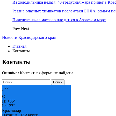
Из холодильника нельзя: 40-градусная жара придёт в Кра
Разлив опасных химикатов после атаки БПЛА, семьям п
Пиленгас начал массово плодиться в Азовском море
Prev
Next
Новости Краснодарского края
Главная
Контакты
Контакты
Ошибка:
Контактная форма не найдена.
+
33
°
C
H:
+
36°
L:
+
23°
Краснодар
Пятница, 07 Август