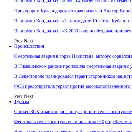
Вениамин Кондратьев: «Около 4 тысяч кубанских семей
Прокурором Краснодарского края назначен Виктор Вине
Вениамин Кондратьев: «За последние 10 лет на Кубани 
Вениамин Кондратьев: «К 2030 году необходимо привлеч
Prev
Next
Происшествия
Смертельная авария в горах Пакистана: автобус сорвался
В Тимашевском районе произошла смертельная авария с 
В Севастополе планировался теракт сторонником нацист
ФСБ предотвратила теракт против высокопоставленного
Prev
Next
Туризм
Спикер ЗСК отметил рост популярности сельского туриз
Фестиваль сельского туризма и органики «Хутор Фест» зо
Новые места отдыха появятся в Лазаревском районе Сочи