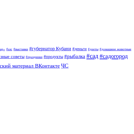
#губернатор Кубани
#деньги
ар»
#азс
#выставки
#диеты
#домашние животные
#сад
#садогород
#рыбалка
езные советы
#продукты
#праздники
ЧС
ский материал ВКонтакте