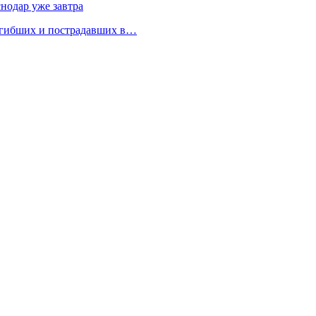
снодар уже завтра
огибших и пострадавших в…