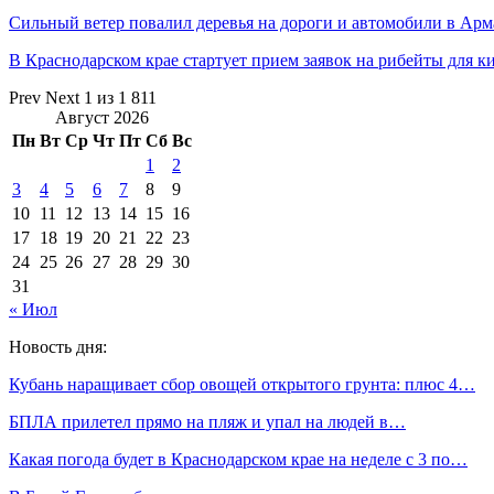
Сильный ветер повалил деревья на дороги и автомобили в Ар
В Краснодарском крае стартует прием заявок на рибейты для 
Prev
Next
1 из 1 811
Август 2026
Пн
Вт
Ср
Чт
Пт
Сб
Вс
1
2
3
4
5
6
7
8
9
10
11
12
13
14
15
16
17
18
19
20
21
22
23
24
25
26
27
28
29
30
31
« Июл
Новость дня:
Кубань наращивает сбор овощей открытого грунта: плюс 4…
БПЛА прилетел прямо на пляж и упал на людей в…
Какая погода будет в Краснодарском крае на неделе с 3 по…