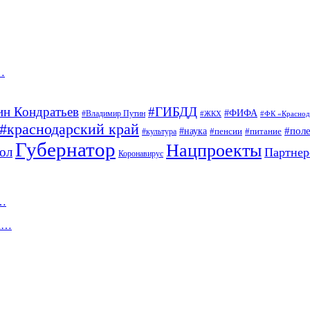
…
н Кондратьев
#ГИБДД
#ФИФА
#Владимир Путин
#ЖКХ
#ФК «Краснод
#краснодарский край
#наука
#пол
#пенсии
#питание
#культура
Губернатор
Нацпроекты
ол
Партнер
Коронавирус
м…
на…