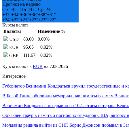
Прогноз на неделю
Сб
Вс
Пн
Вт
Ср
Чт
+
37°
+
34°
+
36°
+
36°
+
38°
+
31°
+
24°
+
22°
+
21°
+
23°
+
23°
+
22°
Курсы валют
Валюты
Изменение %
83,00
0,00
%
USD
95,65
+0,02
%
EUR
111,67
+0,02
%
GBP
Курсы валют в
RUB
на 7.08.2026
Интересное
Губернатор Вениамин Кондратьев вручил государственные и
В Белой Глине обновили мемориал павшим землякам: у Вечно
Вениамин Кондратьев поздравил со 102-летием ветерана Вел
Объявлен траур в память о погибших от ударов США, автобус 
Молдавия решила выйти из СНГ, Борис Джонсон побывал в З