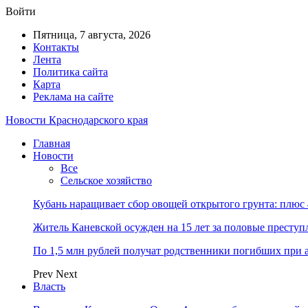
Войти
Пятница, 7 августа, 2026
Контакты
Лента
Политика сайта
Карта
Реклама на сайте
Новости Краснодарского края
Главная
Новости
Все
Сельское хозяйство
Кубань наращивает сбор овощей открытого грунта: плюс
Житель Каневской осужден на 15 лет за половые преступ
По 1,5 млн рублей получат родственники погибших при 
Prev
Next
Власть