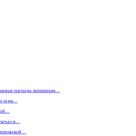
 краевые награды женщинам…
го огня…
икой…
въехал в…
апорожской…