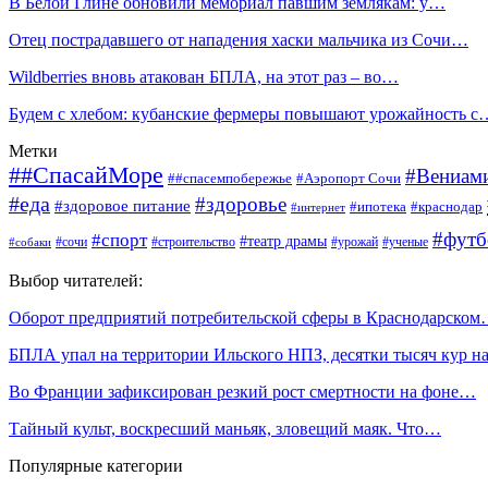
В Белой Глине обновили мемориал павшим землякам: у…
Отец пострадавшего от нападения хаски мальчика из Сочи…
Wildberries вновь атакован БПЛА, на этот раз – во…
Будем с хлебом: кубанские фермеры повышают урожайность с
Метки
##СпасайМоре
#Вениами
##спасемпобережье
#Аэропорт Сочи
#еда
#здоровье
#здоровое питание
#ипотека
#краснодар
#интернет
#футб
#спорт
#театр драмы
#сочи
#строительство
#урожай
#ученые
#собаки
Выбор читателей:
Оборот предприятий потребительской сферы в Краснодарско
БПЛА упал на территории Ильского НПЗ, десятки тысяч кур 
Во Франции зафиксирован резкий рост смертности на фоне…
Тайный культ, воскресший маньяк, зловещий маяк. Что…
Популярные категории