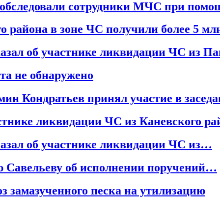
ы обследовали сотрудники МЧС при пом
 района в зоне ЧС получили более 5 мл
казал об участнике ликвидации ЧС из П
та не обнаружено
мин Кондратьев принял участие в засе
стнике ликвидации ЧС из Каневского ра
казал об участнике ликвидации ЧС из…
ю Савельеву об исполнении поручений…
оз замазученного песка на утилизацию