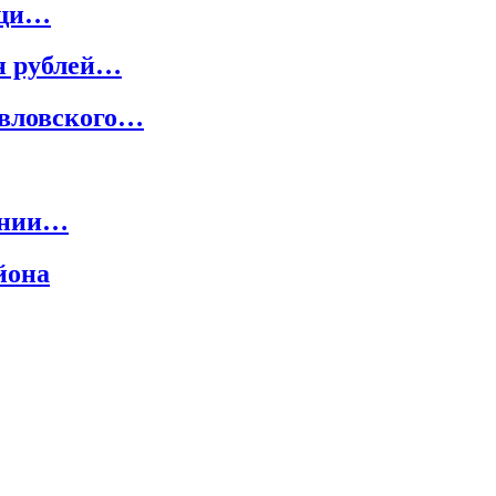
ощи…
н рублей…
авловского…
дании…
йона