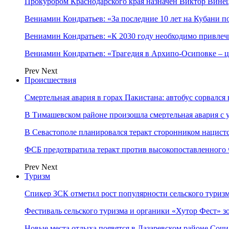
Прокурором Краснодарского края назначен Виктор Вине
Вениамин Кондратьев: «За последние 10 лет на Кубани 
Вениамин Кондратьев: «К 2030 году необходимо привлеч
Вениамин Кондратьев: «Трагедия в Архипо-Осиповке – 
Prev
Next
Происшествия
Смертельная авария в горах Пакистана: автобус сорвался
В Тимашевском районе произошла смертельная авария с 
В Севастополе планировался теракт сторонником нацист
ФСБ предотвратила теракт против высокопоставленного
Prev
Next
Туризм
Спикер ЗСК отметил рост популярности сельского туриз
Фестиваль сельского туризма и органики «Хутор Фест» зо
Новые места отдыха появятся в Лазаревском районе Сочи