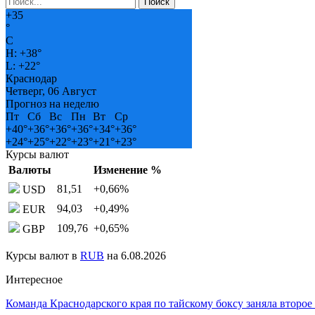
+
35
°
C
H:
+
38°
L:
+
22°
Краснодар
Четверг, 06 Август
Прогноз на неделю
Пт
Сб
Вс
Пн
Вт
Ср
+
40°
+
36°
+
36°
+
36°
+
34°
+
36°
+
24°
+
25°
+
22°
+
23°
+
21°
+
23°
Курсы валют
Валюты
Изменение %
81,51
+0,66
%
USD
94,03
+0,49
%
EUR
109,76
+0,65
%
GBP
Курсы валют в
RUB
на 6.08.2026
Интересное
Команда Краснодарского края по тайскому боксу заняла второе