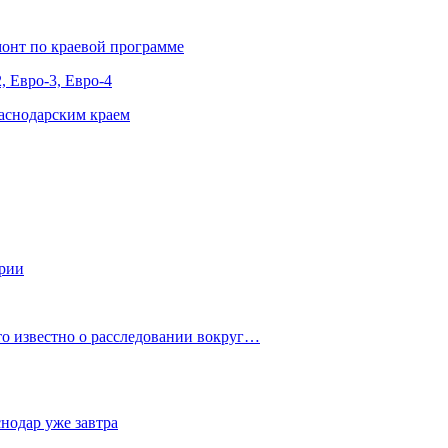
онт по краевой программе
, Евро-3, Евро-4
аснодарским краем
ории
о известно о расследовании вокруг…
снодар уже завтра