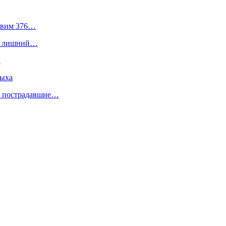
равим 376…
ать лишний…
»
дыха
е пострадавшие…