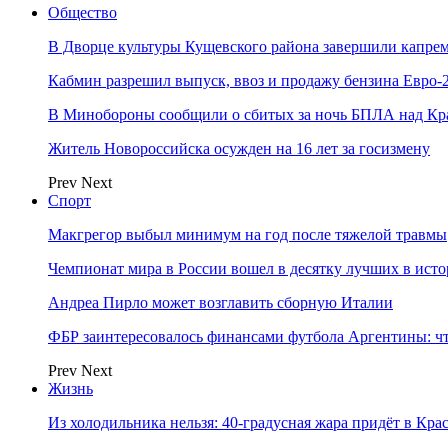
Общество
В Дворце культуры Кущевского района завершили капрем
Кабмин разрешил выпуск, ввоз и продажу бензина Евро-2
В Минобороны сообщили о сбитых за ночь БПЛА над Кр
Житель Новороссийска осужден на 16 лет за госизмену
Prev
Next
Спорт
Макгрегор выбыл минимум на год после тяжелой травмы
Чемпионат мира в России вошел в десятку лучших в ист
Андреа Пирло может возглавить сборную Италии
ФБР заинтересовалось финансами футбола Аргентины: чт
Prev
Next
Жизнь
Из холодильника нельзя: 40-градусная жара придёт в Кра