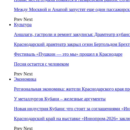
Между Москвой и Анапой запустят еще один пассажирск
Prev
Next
Культура
Аншлаги, гастроли и ремонт закулисья: Драмтеатр кубан
Краснодарский драмтеатр закрыл сезон Бертольдом Брех
Фестиваль «Пушкин — это мы» прошел в Краснодаре
Песня остается с человеком
Prev
Next
Экономика
Региональная экономика: жители Краснодарского края п
У металлургов Кубани – железные аргументы
Новая индустрия Кубани: что стоит за соглашениями «И
Краснодарский край на выставке «Иннопром-2026» закл
Prev
Next