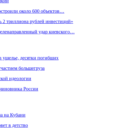
цкий
построили около 600 объектов…
ь 2 триллиона рублей инвестиций»
целенаправленный удар киевского…
 в ущелье, десятки погибших
участием большегруза
ской идеологии
 чиновника России
ма на Кубани
вет в детство