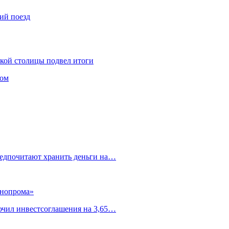
ий поезд
ской столицы подвел итоги
том
редпочитают хранить деньги на…
ннопрома»
ючил инвестсоглашения на 3,65…