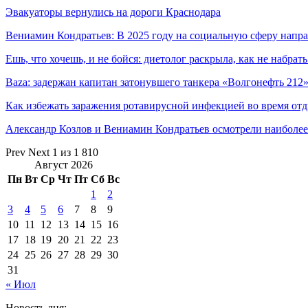
Эвакуаторы вернулись на дороги Краснодара
Вениамин Кондратьев: В 2025 году на социальную сферу нап
Ешь, что хочешь, и не бойся: диетолог раскрыла, как не набр
Baza: задержан капитан затонувшего танкера «Волгонефть 212
Как избежать заражения ротавирусной инфекцией во время от
Александр Козлов и Вениамин Кондратьев осмотрели наиболе
Prev
Next
1 из 1 810
Август 2026
Пн
Вт
Ср
Чт
Пт
Сб
Вс
1
2
3
4
5
6
7
8
9
10
11
12
13
14
15
16
17
18
19
20
21
22
23
24
25
26
27
28
29
30
31
« Июл
Новость дня: