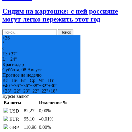
Сидим на картошке: с ней россияне
могут легко пережить этот год
+
36
°
C
H:
+
37°
L:
+
24°
Краснодар
Суббота, 08 Август
Прогноз на неделю
Вс
Пн
Вт
Ср
Чт
Пт
+
40°
+
36°
+
36°
+
38°
+
32°
+
30°
+
23°
+
22°
+
23°
+
22°
+
22°
+
18°
Курсы валют
Валюты
Изменение %
82,27
0,00
%
USD
95,10
–0,01
%
EUR
110,98
0,00
%
GBP