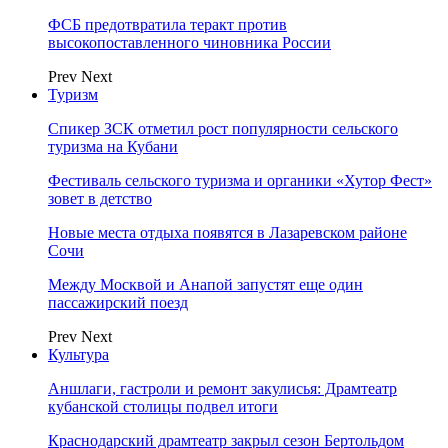
ФСБ предотвратила теракт против
высокопоставленного чиновника России
Prev
Next
Туризм
Спикер ЗСК отметил рост популярности сельского
туризма на Кубани
Фестиваль сельского туризма и органики «Хутор Фест»
зовет в детство
Новые места отдыха появятся в Лазаревском районе
Сочи
Между Москвой и Анапой запустят еще один
пассажирский поезд
Prev
Next
Культура
Аншлаги, гастроли и ремонт закулисья: Драмтеатр
кубанской столицы подвел итоги
Краснодарский драмтеатр закрыл сезон Бертольдом