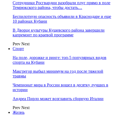
Сотрудники Росгвардии разобрали плуг прямо в поле
Темрюкского района, чтобы достать…
Беспилотную опасность объявили в Краснодаре и еще
10 районах Кубани
В Дворце культуры Кущевского района завершили
капремонт по краевой программе
Prev
Next
Спорт
На поле, дорожке и ринге: топ-5 популярных видов
спорта на Кубани
Макгрегор выбыл минимум на год после тяжелой
травмы
Чемпионат мира в России вошел в десятку лучших в
истории
Андреа Пирло может возглавить сборную Италии
Prev
Next
Жизнь