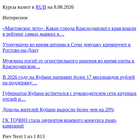
Курсы валют в
RUB
на 8.08.2026
Интересное
«Мартовское лето». Какие города Краснодарского края вошли
в рейтинг самых жарких в…
Утонувшую во время шторма в Сочи девушку кремируют в
Ростове-на-Дону
Мужчина погиб от огнестрельного ранения во время охоты в
Краснодарском…
В 2026 году на Кубани направят более 17 миллиардов рублей
на поддержку…
Губернатор Кубани встретился с руководителем сети крупных
отелей и…
Доходы жителей Кубани выросли более чем на 20%
ГК ТОЧНО стала лауреатом краевого конкурса пиар-
кампаний
Prev
Next
1 из 1 813