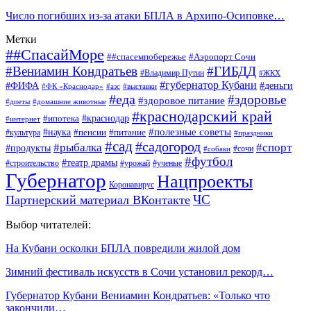
Число погибших из-за атаки БПЛА в Архипо-Осиповке…
Метки
##СпасайМоре
##спасемпобережье
#Аэропорт Сочи
#Вениамин Кондратьев
#ГИБДД
#Владимир Путин
#ЖКХ
#губернатор Кубани
#ФИФА
#деньги
#ФК «Краснодар»
#азс
#выставки
#еда
#здоровье
#здоровое питание
#диеты
#домашние животные
#краснодарский край
#ипотека
#краснодар
#интернет
#наука
#полезные советы
#пенсии
#питание
#культура
#праздники
#сад
#садогород
#рыбалка
#спорт
#продукты
#сочи
#собаки
#футбол
#театр драмы
#строительство
#урожай
#ученые
Губернатор
Нацпроекты
Коронавирус
ЧС
Партнерский материал ВКонтакте
Выбор читателей:
На Кубани осколки БПЛА повредили жилой дом
Зимний фестиваль искусств в Сочи установил рекорд…
Губернатор Кубани Вениамин Кондратьев: «Только что
закончили…