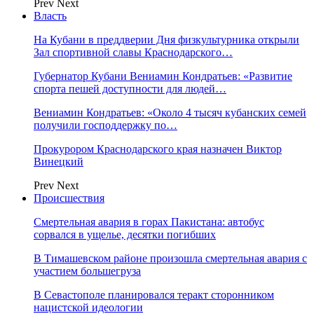
Prev
Next
Власть
На Кубани в преддверии Дня физкультурника открыли
Зал спортивной славы Краснодарского…
Губернатор Кубани Вениамин Кондратьев: «Развитие
спорта пешей доступности для людей…
Вениамин Кондратьев: «Около 4 тысяч кубанских семей
получили господдержку по…
Прокурором Краснодарского края назначен Виктор
Винецкий
Prev
Next
Происшествия
Смертельная авария в горах Пакистана: автобус
сорвался в ущелье, десятки погибших
В Тимашевском районе произошла смертельная авария с
участием большегруза
В Севастополе планировался теракт сторонником
нацистской идеологии