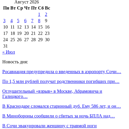
Август 2026
Пн
Вт
Ср
Чт
Пт
Сб
Вс
1
2
3
4
5
6
7
8
9
10
11
12
13
14
15
16
17
18
19
20
21
22
23
24
25
26
27
28
29
30
31
« Июл
Новость дня:
Росавиация предупредила о введенных в аэропорту Сочи…
По 1,5 млн рублей получат родственники погибших при…
Оглушительный «взрыв» в Москве, Абрамовича и
Галицкого…
В Краснодаре сломался старинный дуб. Ему 586 лет, и он…
В Минобороны сообщили о сбитых за ночь БПЛА над…
В Сочи эвакуировали женщину с травмой ноги