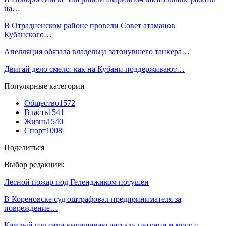
на…
В Отрадненском районе провели Совет атаманов
Кубанского…
Апелляция обязала владельца затонувшего танкера…
Двигай дело смело: как на Кубани поддерживают…
Популярные категории
Общество
1572
Власть
1541
Жизнь
1540
Спорт
1008
Поделиться
Выбор редакции:
Лесной пожар под Геленджиком потушен
В Кореновске суд оштрафовал предпринимателя за
повреждение…
Каждый год сама выращиваю рассаду петунии и могу с…