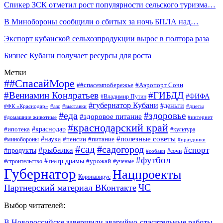
Спикер ЗСК отметил рост популярности сельского туризма…
В Минобороны сообщили о сбитых за ночь БПЛА над…
Экспорт кубанской сельхозпродукции вырос в полтора раза
Бизнес Кубани получает ресурсы для роста
Метки
##СпасайМоре
##спасемпобережье
#Аэропорт Сочи
#Вениамин Кондратьев
#ГИБДД
#ФИФА
#Владимир Путин
#губернатор Кубани
#деньги
#ФК «Краснодар»
#азс
#выставки
#диеты
#еда
#здоровье
#здоровое питание
#домашние животные
#интернет
#краснодарский край
#ипотека
#краснодар
#культура
#наука
#полезные советы
#пенсии
#питание
#минобороны
#праздники
#сад
#садогород
#рыбалка
#спорт
#продукты
#сочи
#собаки
#футбол
#театр драмы
#урожай
#строительство
#ученые
Губернатор
Нацпроекты
Коронавирус
ЧС
Партнерский материал ВКонтакте
Выбор читателей:
В Новороссийске завершили аварийно-спасательные работы