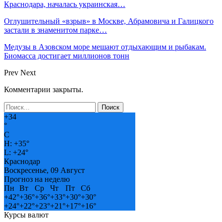
Краснодара, началась украинская…
Оглушительный «взрыв» в Москве, Абрамовича и Галицкого
застали в знаменитом парке…
Медузы в Азовском море мешают отдыхающим и рыбакам.
Биомасса достигает миллионов тонн
Prev
Next
Комментарии закрыты.
+
34
°
C
H:
+
35°
L:
+
24°
Краснодар
Воскресенье, 09 Август
Прогноз на неделю
Пн
Вт
Ср
Чт
Пт
Сб
+
42°
+
36°
+
36°
+
33°
+
30°
+
30°
+
24°
+
22°
+
23°
+
21°
+
17°
+
16°
Курсы валют