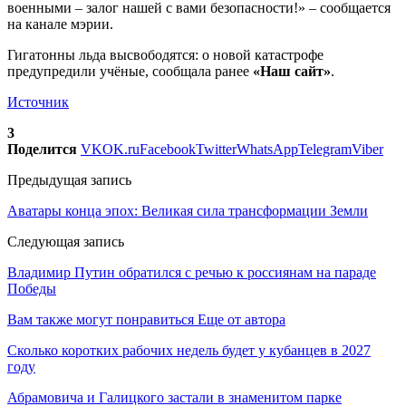
военными – залог нашей с вами безопасности!» – сообщается
на канале мэрии.
Гигатонны льда высвободятся: о новой катастрофе
предупредили учёные, сообщала ранее
«Наш сайт»
.
Источник
3
Поделится
VK
OK.ru
Facebook
Twitter
WhatsApp
Telegram
Viber
Предыдущая запись
Аватары конца эпох: Великая сила трансформации Земли
Следующая запись
Владимир Путин обратился с речью к россиянам на параде
Победы
Вам также могут понравиться
Еще от автора
Сколько коротких рабочих недель будет у кубанцев в 2027
году
Абрамовича и Галицкого застали в знаменитом парке