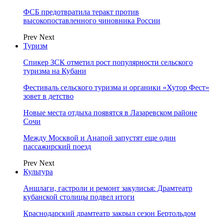
ФСБ предотвратила теракт против
высокопоставленного чиновника России
Prev
Next
Туризм
Спикер ЗСК отметил рост популярности сельского
туризма на Кубани
Фестиваль сельского туризма и органики «Хутор Фест»
зовет в детство
Новые места отдыха появятся в Лазаревском районе
Сочи
Между Москвой и Анапой запустят еще один
пассажирский поезд
Prev
Next
Культура
Аншлаги, гастроли и ремонт закулисья: Драмтеатр
кубанской столицы подвел итоги
Краснодарский драмтеатр закрыл сезон Бертольдом