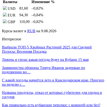
Валюты
Изменение %
81,60
–0,82
%
USD
94,30
–0,84
%
EUR
110,09
–0,82
%
GBP
Курсы валют в
RUB
на 9.08.2026
Интересное
Выбрали ТОП-5 Хвойных Растений 2025 для Средней
Полосы: Весенняя Посадка
Ливень и гроза: какая погода будет на Кубани 15 мая
Замминистра обороны Тимур Иванов задержан по
подозрению во…
С какой погоды начнётся лето в Краснодарском крае. Прогноз
на неделю с…
Названы продукты, отказ от которых губителен для сердца и
сосудов
Как правильно есть кубанские персики: с кожицей или без?