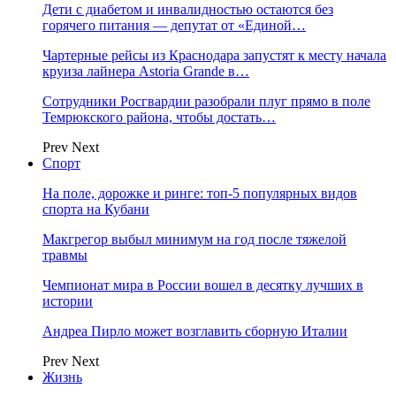
Дети с диабетом и инвалидностью остаются без
горячего питания — депутат от «Единой…
Чартерные рейсы из Краснодара запустят к месту начала
круиза лайнера Astoria Grande в…
Сотрудники Росгвардии разобрали плуг прямо в поле
Темрюкского района, чтобы достать…
Prev
Next
Спорт
На поле, дорожке и ринге: топ-5 популярных видов
спорта на Кубани
Макгрегор выбыл минимум на год после тяжелой
травмы
Чемпионат мира в России вошел в десятку лучших в
истории
Андреа Пирло может возглавить сборную Италии
Prev
Next
Жизнь