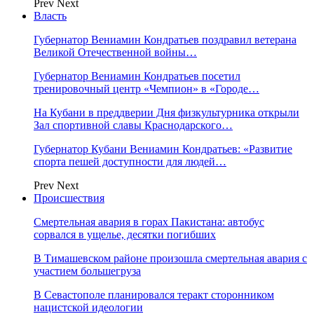
Prev
Next
Власть
Губернатор Вениамин Кондратьев поздравил ветерана
Великой Отечественной войны…
Губернатор Вениамин Кондратьев посетил
тренировочный центр «Чемпион» в «Городе…
На Кубани в преддверии Дня физкультурника открыли
Зал спортивной славы Краснодарского…
Губернатор Кубани Вениамин Кондратьев: «Развитие
спорта пешей доступности для людей…
Prev
Next
Происшествия
Смертельная авария в горах Пакистана: автобус
сорвался в ущелье, десятки погибших
В Тимашевском районе произошла смертельная авария с
участием большегруза
В Севастополе планировался теракт сторонником
нацистской идеологии