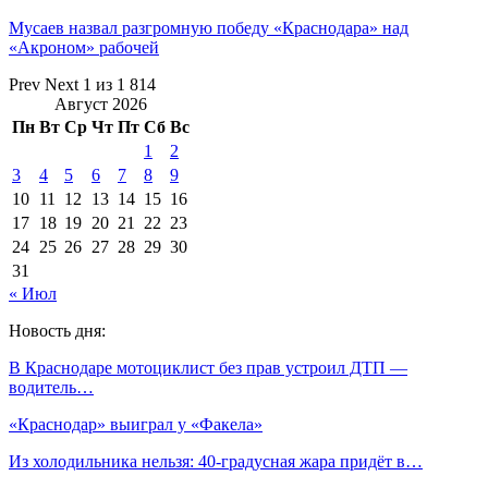
Мусаев назвал разгромную победу «Краснодара» над
«Акроном» рабочей
Prev
Next
1 из 1 814
Август 2026
Пн
Вт
Ср
Чт
Пт
Сб
Вс
1
2
3
4
5
6
7
8
9
10
11
12
13
14
15
16
17
18
19
20
21
22
23
24
25
26
27
28
29
30
31
« Июл
Новость дня:
В Краснодаре мотоциклист без прав устроил ДТП —
водитель…
«Краснодар» выиграл у «Факела»
Из холодильника нельзя: 40-градусная жара придёт в…