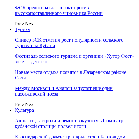
ФСБ предотвратила теракт против
высокопоставленного чиновника России
Prev
Next
Туризм
Спикер ЗСК отметил рост популярности сельского
туризма на Кубани
Фестиваль сельского туризма и органики «Хутор Фест»
зовет в детство
Новые места отдыха появятся в Лазаревском районе
Сочи
Между Москвой и Анапой запустят еще один
пассажирский поезд
Prev
Next
Культура
Аншлаги, гастроли и ремонт закулисья: Драмтеатр
кубанской столицы подвел итоги
Краснодарский драмтеатр закрыл сезон Бертольдом