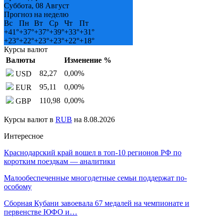
Суббота, 08 Август
Прогноз на неделю
Вс
Пн
Вт
Ср
Чт
Пт
+
41°
+
37°
+
37°
+
39°
+
33°
+
31°
+
23°
+
22°
+
23°
+
23°
+
22°
+
18°
Курсы валют
Валюты
Изменение %
82,27
0,00
%
USD
95,11
0,00
%
EUR
110,98
0,00
%
GBP
Курсы валют в
RUB
на 8.08.2026
Интересное
Краснодарский край вошел в топ-10 регионов РФ по
коротким поездкам — аналитики
Малообеспеченные многодетные семьи поддержат по-
особому
Сборная Кубани завоевала 67 медалей на чемпионате и
первенстве ЮФО и…