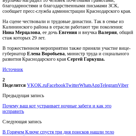
Бурлачко наградил 10 человек почетными грамотами,
благодарностями и благодарственными письмами ЗСК,
сообщает пресс-служба администрации Краснодарского края.
На сцене чествовали и трудовые династии. Так в семье из
Калининского района в отрасли работают три поколения:
Нина Мерцалова
, ее дочь
Евгения
и внучка
Валерия
, общий
стаж которых 29 лет.
В торжественном мероприятии также приняли участие вице-
губернатор
Елена Воробьева
, министр труда и социального
развития Краснодарского края
Сергей Гаркуша.
Источник
2
Поделится
VK
OK.ru
Facebook
Twitter
WhatsApp
Telegram
Viber
Предыдущая запись
Почему ваш кот устраивает ночные забеги и как это
исправить
Следующая запись
В Горячем Ключе спустя три дня поисков нашли тело