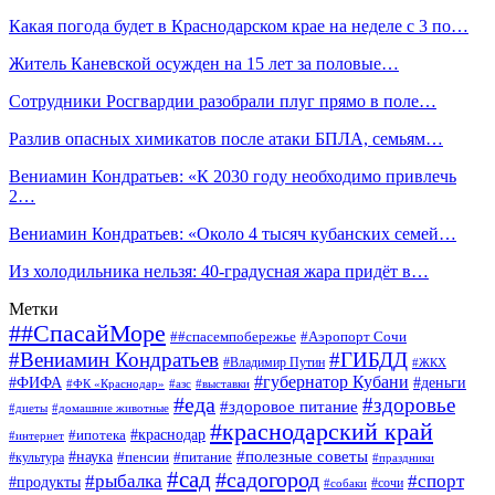
Какая погода будет в Краснодарском крае на неделе с 3 по…
Житель Каневской осужден на 15 лет за половые…
Сотрудники Росгвардии разобрали плуг прямо в поле…
Разлив опасных химикатов после атаки БПЛА, семьям…
Вениамин Кондратьев: «К 2030 году необходимо привлечь
2…
Вениамин Кондратьев: «Около 4 тысяч кубанских семей…
Из холодильника нельзя: 40-градусная жара придёт в…
Метки
##СпасайМоре
##спасемпобережье
#Аэропорт Сочи
#Вениамин Кондратьев
#ГИБДД
#Владимир Путин
#ЖКХ
#губернатор Кубани
#ФИФА
#деньги
#ФК «Краснодар»
#азс
#выставки
#еда
#здоровье
#здоровое питание
#диеты
#домашние животные
#краснодарский край
#ипотека
#краснодар
#интернет
#наука
#полезные советы
#пенсии
#питание
#культура
#праздники
#сад
#садогород
#рыбалка
#спорт
#продукты
#сочи
#собаки