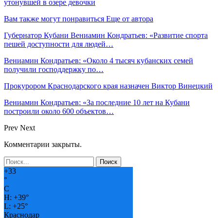
утонувшей в озере девочки
Вам также могут понравиться
Еще от автора
Губернатор Кубани Вениамин Кондратьев: «Развитие спорта
пешей доступности для людей…
Вениамин Кондратьев: «Около 4 тысяч кубанских семей
получили господдержку по…
Прокурором Краснодарского края назначен Виктор Винецкий
Вениамин Кондратьев: «За последние 10 лет на Кубани
построили около 600 объектов…
Prev
Next
Комментарии закрыты.
+
33
°
C
H:
+
39°
L:
+
25°
Краснодар