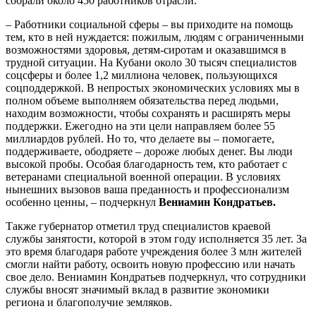
собрали около 450 работников отрасли.
– Работники социальной сферы – вы приходите на помощь
тем, кто в ней нуждается: пожилым, людям с ограниченными
возможностями здоровья, детям‑сиротам и оказавшимся в
трудной ситуации. На Кубани около 30 тысяч специалистов
соцсферы и более 1,2 миллиона человек, пользующихся
соцподдержкой. В непростых экономических условиях мы в
полном объеме выполняем обязательства перед людьми,
находим возможности, чтобы сохранять и расширять меры
поддержки. Ежегодно на эти цели направляем более 55
миллиардов рублей. Но то, что делаете вы – помогаете,
поддерживаете, ободряете – дороже любых денег. Вы люди
высокой пробы. Особая благодарность тем, кто работает с
ветеранами специальной военной операции. В условиях
нынешних вызовов ваша преданность и профессионализм
особенно ценны, – подчеркнул
Вениамин Кондратьев.
Также губернатор отметил труд специалистов краевой
службы занятости, которой в этом году исполняется 35 лет. За
это время благодаря работе учреждения более 3 млн жителей
смогли найти работу, освоить новую профессию или начать
свое дело. Вениамин Кондратьев подчеркнул, что сотрудники
службы вносят значимый вклад в развитие экономики
региона и благополучие земляков.