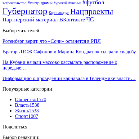
#футбол
#театр драмы
#строительство
#урожай
#ученые
Губернатор
Нацпроекты
Коронавирус
ЧС
Партнерский материал ВКонтакте
Выбор читателей:
Ротенберг верит, что «Сочи» останется в РПЛ
Вратарь ПСЖ Сафонов и Марина Кондратюк сыграли свадьбу
На Кубани начали массово рассылать распоряжение о
передаче…
Информацию о проведении карнавала в Геленджике власти…
Популярные категории
Общество
1570
Власть
1538
Жизнь
1538
Спорт
1007
Поделиться
Выбор редакции: