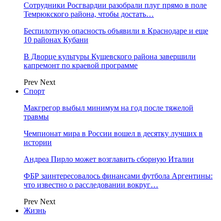
Сотрудники Росгвардии разобрали плуг прямо в поле
Темрюкского района, чтобы достать…
Беспилотную опасность объявили в Краснодаре и еще
10 районах Кубани
В Дворце культуры Кущевского района завершили
капремонт по краевой программе
Prev
Next
Спорт
Макгрегор выбыл минимум на год после тяжелой
травмы
Чемпионат мира в России вошел в десятку лучших в
истории
Андреа Пирло может возглавить сборную Италии
ФБР заинтересовалось финансами футбола Аргентины:
что известно о расследовании вокруг…
Prev
Next
Жизнь