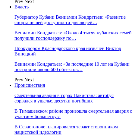
Prev
Next
Власть
Губернатор Кубани Вениамин Кондратьев: «Развитие
спорта пешей доступности для людей…
Вениамин Кондратьев: «Около 4 тысяч кубанских семей
получили господдержку по…
Прокурором Краснодарского края назначен Виктор
Винецкий
Вениамин Кондратьев: «За последние 10 лет на Кубани
построили около 600 объектов…
Prev
Next
Происшествия
Смертельная авария в горах Пакистана: автобус
сорвался в ущелье, десятки погибших
В Тимашевском районе произошла смертельная авария с
участием большегруза
В Севастополе планировался теракт сторонником
нацистской идеологии