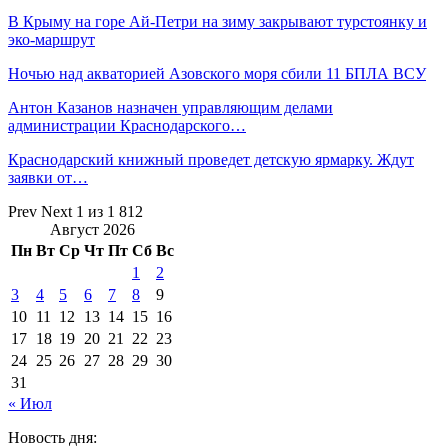
В Крыму на горе Ай-Петри на зиму закрывают турстоянку и
эко-маршрут
Ночью над акваторией Азовского моря сбили 11 БПЛА ВСУ
Антон Казанов назначен управляющим делами
администрации Краснодарского…
Краснодарский книжный проведет детскую ярмарку. Ждут
заявки от…
Prev
Next
1 из 1 812
Август 2026
Пн
Вт
Ср
Чт
Пт
Сб
Вс
1
2
3
4
5
6
7
8
9
10
11
12
13
14
15
16
17
18
19
20
21
22
23
24
25
26
27
28
29
30
31
« Июл
Новость дня: