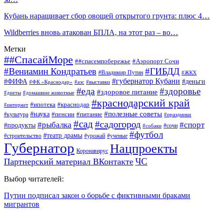
Кубань наращивает сбор овощей открытого грунта: плюс 4…
Wildberries вновь атакован БПЛА, на этот раз – во…
Метки
##СпасайМоре
##спасемпобережье
#Аэропорт Сочи
#Вениамин Кондратьев
#ГИБДД
#Владимир Путин
#ЖКХ
#губернатор Кубани
#ФИФА
#деньги
#ФК «Краснодар»
#азс
#выставки
#еда
#здоровье
#здоровое питание
#диеты
#домашние животные
#краснодарский край
#ипотека
#краснодар
#интернет
#наука
#полезные советы
#пенсии
#питание
#культура
#праздники
#сад
#садогород
#рыбалка
#спорт
#продукты
#сочи
#собаки
#футбол
#театр драмы
#строительство
#урожай
#ученые
Губернатор
Нацпроекты
Коронавирус
ЧС
Партнерский материал ВКонтакте
Выбор читателей:
Путин подписал закон о борьбе с фиктивными браками
мигрантов