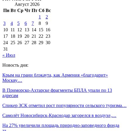
Август 2026
Пн
Вт
Ср
Чт
Пт
Сб
Вс
1
2
3
4
5
6
7
8
9
10
11
12
13
14
15
16
17
18
19
20
21
22
23
24
25
26
27
28
29
30
31
« Июл
Новость дня:
Крым на грани блэкаута, как Армения «благодарит»
Москву…
В Приморско-Ахтарске фрагменты БПЛА упали по 13
адресам
Спикер ЗСК отметил рост популярности сельского туризма…
Самолёт Новосибирск-Краснодар загорелся в воздухе,…
На 27% увеличили площадь природно-заповедного фонда
за…