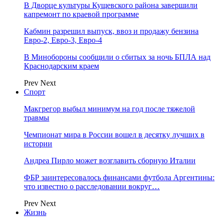
В Дворце культуры Кущевского района завершили
капремонт по краевой программе
Кабмин разрешил выпуск, ввоз и продажу бензина
Евро-2, Евро-3, Евро-4
В Минобороны сообщили о сбитых за ночь БПЛА над
Краснодарским краем
Prev
Next
Спорт
Макгрегор выбыл минимум на год после тяжелой
травмы
Чемпионат мира в России вошел в десятку лучших в
истории
Андреа Пирло может возглавить сборную Италии
ФБР заинтересовалось финансами футбола Аргентины:
что известно о расследовании вокруг…
Prev
Next
Жизнь