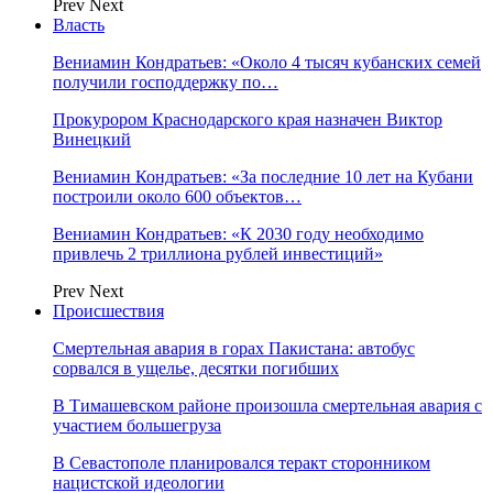
Prev
Next
Власть
Вениамин Кондратьев: «Около 4 тысяч кубанских семей
получили господдержку по…
Прокурором Краснодарского края назначен Виктор
Винецкий
Вениамин Кондратьев: «За последние 10 лет на Кубани
построили около 600 объектов…
Вениамин Кондратьев: «К 2030 году необходимо
привлечь 2 триллиона рублей инвестиций»
Prev
Next
Происшествия
Смертельная авария в горах Пакистана: автобус
сорвался в ущелье, десятки погибших
В Тимашевском районе произошла смертельная авария с
участием большегруза
В Севастополе планировался теракт сторонником
нацистской идеологии