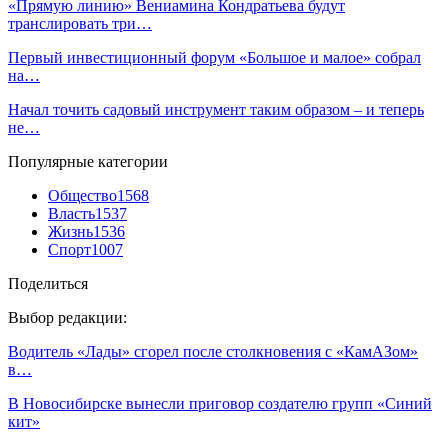
«Прямую линию» Вениамина Кондратьева будут
транслировать три…
Первый инвестиционный форум «Большое и малое» собрал
на…
Начал точить садовый инструмент таким образом – и теперь
не…
Популярные категории
Общество
1568
Власть
1537
Жизнь
1536
Спорт
1007
Поделиться
Выбор редакции:
Водитель «Лады» сгорел после столкновения с «КамАЗом»
в…
В Новосибирске вынесли приговор создателю групп «Синий
кит»