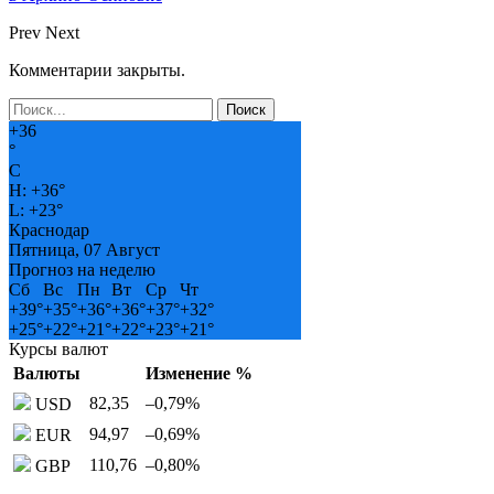
Prev
Next
Комментарии закрыты.
+
36
°
C
H:
+
36°
L:
+
23°
Краснодар
Пятница, 07 Август
Прогноз на неделю
Сб
Вс
Пн
Вт
Ср
Чт
+
39°
+
35°
+
36°
+
36°
+
37°
+
32°
+
25°
+
22°
+
21°
+
22°
+
23°
+
21°
Курсы валют
Валюты
Изменение %
82,35
–0,79
%
USD
94,97
–0,69
%
EUR
110,76
–0,80
%
GBP