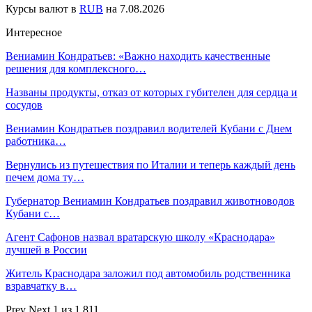
Курсы валют в
RUB
на 7.08.2026
Интересное
Вениамин Кондратьев: «Важно находить качественные
решения для комплексного…
Названы продукты, отказ от которых губителен для сердца и
сосудов
Вениамин Кондратьев поздравил водителей Кубани с Днем
работника…
Вернулись из путешествия по Италии и теперь каждый день
печем дома ту…
Губернатор Вениамин Кондратьев поздравил животноводов
Кубани с…
Агент Сафонов назвал вратарскую школу «Краснодара»
лучшей в России
Житель Краснодара заложил под автомобиль родственника
взравчатку в…
Prev
Next
1 из 1 811