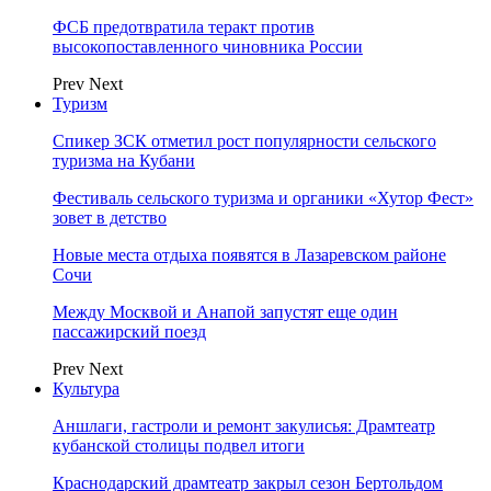
ФСБ предотвратила теракт против
высокопоставленного чиновника России
Prev
Next
Туризм
Спикер ЗСК отметил рост популярности сельского
туризма на Кубани
Фестиваль сельского туризма и органики «Хутор Фест»
зовет в детство
Новые места отдыха появятся в Лазаревском районе
Сочи
Между Москвой и Анапой запустят еще один
пассажирский поезд
Prev
Next
Культура
Аншлаги, гастроли и ремонт закулисья: Драмтеатр
кубанской столицы подвел итоги
Краснодарский драмтеатр закрыл сезон Бертольдом