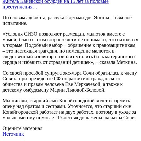
Житель Каневской осужден на 15 лет за половые
преступления…
По словам адвоката, разлука с детьми для Янины – тяжелое
испытание.
«Условия СИЗО позволяют размещать малюток вместе с
мамой, благо в этом возрасте дети не понимают, что находятся
в тюрьме. Подобный выбор – обращение к правозащитникам
– это настоящая трагедия, но помещение малюток в
следственный изолятор позволит утолить боль материнского
сердца и избавить от страданий детишек», – сказала Меткина.
Со своей просьбой супруга экс-мэра Сочи обратилась к члену
Совета при президенте РФ по развитию гражданского
общества и правам человека Еве Меркачевой, а также к
детскому омбудсмену Марии Львовой-Беловой.
Мы писали, старший сын Копайгородской хочет оформить
опеку над братом и сестрами. Уточняется, что старший сын
Копайгородской работает на двух работах, поэтому в уходе за
малышами ему помогает 15-летняя дочь жены экс-мэра Сочи.
Оцените материал
Источник