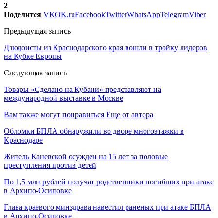
2
Поделится
VK
OK.ru
Facebook
Twitter
WhatsApp
Telegram
Viber
Предыдущая запись
Дзюдоисты из Краснодарского края вошли в тройку лидеров
на Кубке Европы
Следующая запись
Товары «Сделано на Кубани» представляют на
международной выставке в Москве
Вам также могут понравиться
Еще от автора
Обломки БПЛА обнаружили во дворе многоэтажки в
Краснодаре
Житель Каневской осужден на 15 лет за половые
преступления против детей
По 1,5 млн рублей получат родственники погибших при атаке
в Архипо-Осиповке
Глава краевого минздрава навестил раненых при атаке БПЛА
в Архипо-Осиповке