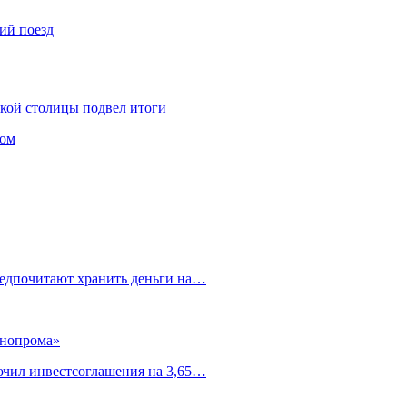
ий поезд
ской столицы подвел итоги
том
редпочитают хранить деньги на…
ннопрома»
ючил инвестсоглашения на 3,65…