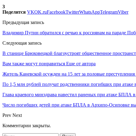
3
Поделится
VK
OK.ru
Facebook
Twitter
WhatsApp
Telegram
Viber
Предыдущая запись
Владимир Путин обратился с речью к россиянам на параде По
Следующая запись
В станице Брюховецкой благоустроят общественное пространс
Вам также могут понравиться
Еще от автора
Житель Каневской осужден на 15 лет за половые преступления
По 1,5 млн рублей получат родственники погибших при атаке
Глава краевого минздрава навестил раненых при атаке БПЛА 
Число погибших детей при атаке БПЛА в Архипо-Осиповке вы
Prev
Next
Комментарии закрыты.