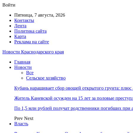
Войти
Пятница, 7 августа, 2026
Контакты
Лента
Политика сайта
Карта
Реклама на сайте
Новости Краснодарского края
Главная
Новости
Все
Сельское хозяйство
Кубань наращивает сбор овощей открытого грунта: плюс
Житель Каневской осужден на 15 лет за половые преступ
По 1,5 млн рублей получат родственники погибших при 
Prev
Next
Власть