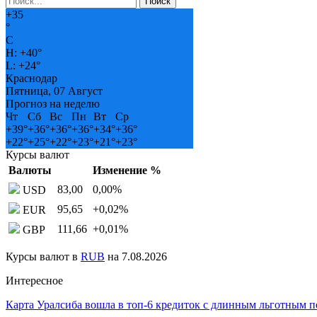
+
35
°
C
H:
+
40°
L:
+
24°
Краснодар
Пятница, 07 Август
Прогноз на неделю
Чт
Сб
Вс
Пн
Вт
Ср
+
39°
+
36°
+
36°
+
36°
+
34°
+
36°
+
22°
+
25°
+
22°
+
23°
+
21°
+
23°
Курсы валют
Валюты
Изменение %
83,00
0,00
%
USD
95,65
+0,02
%
EUR
111,66
+0,01
%
GBP
Курсы валют в
RUB
на 7.08.2026
Интересное
Карта Уралсиба вошла в топ-6 кредиток с длинным льготным 