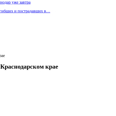
снодар уже завтра
огибших и пострадавших в…
рае
в Краснодарском крае