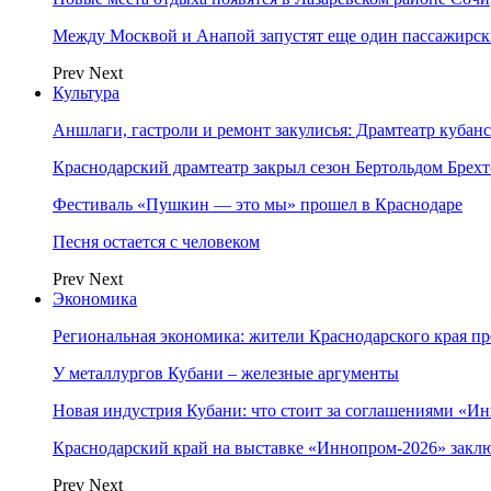
Между Москвой и Анапой запустят еще один пассажирск
Prev
Next
Культура
Аншлаги, гастроли и ремонт закулисья: Драмтеатр кубан
Краснодарский драмтеатр закрыл сезон Бертольдом Брех
Фестиваль «Пушкин — это мы» прошел в Краснодаре
Песня остается с человеком
Prev
Next
Экономика
Региональная экономика: жители Краснодарского края п
У металлургов Кубани – железные аргументы
Новая индустрия Кубани: что стоит за соглашениями «И
Краснодарский край на выставке «Иннопром-2026» закл
Prev
Next