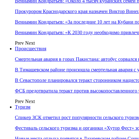
Вениамин Кондратьев: «Около 4 тысяч кубанских семей
Прокурором Краснодарского края назначен Виктор Вине
Вениамин Кондратьев: «За последние 10 лет на Кубани 
Вениамин Кондратьев: «К 2030 году необходимо привлеч
Prev
Next
Происшествия
Смертельная авария в горах Пакистана: автобус сорвался
В Тимашевском районе произошла смертельная авария с 
В Севастополе планировался теракт сторонником нацист
ФСБ предотвратила теракт против высокопоставленного
Prev
Next
Туризм
Спикер ЗСК отметил рост популярности сельского туриз
Фестиваль сельского туризма и органики «Хутор Фест» зо
Новые места отдыха появятся в Лазаревском районе Сочи