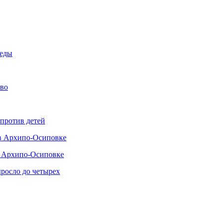
беды
тво
 против детей
 в Архипо-Осиповке
в Архипо-Осиповке
росло до четырех