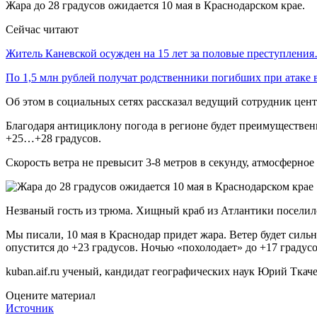
Жара до 28 градусов ожидается 10 мая в Краснодарском крае.
Сейчас читают
Житель Каневской осужден на 15 лет за половые преступлени
По 1,5 млн рублей получат родственники погибших при атаке
Об этом в социальных сетях рассказал ведущий сотрудник цен
Благодаря антициклону погода в регионе будет преимуществен
+25…+28 градусов.
Скорость ветра не превысит 3-8 метров в секунду, атмосферное 
Незваный гость из трюма. Хищный краб из Атлантики поселил
Мы писали, 10 мая в Краснодар придет жара. Ветер будет сильн
опустится до +23 градусов. Ночью «похолодает» до +17 градусо
kuban.aif.ru ученый, кандидат географических наук Юрий Ткач
Оцените материал
Источник