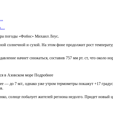
я…
 в…
тра погоды «Фобос» Михаил Леус.
ной солнечной и сухой. На этом фоне продолжит рост температур
давление начнет снижаться, составив 757 мм рт. ст, что около но
ся в Азовском море Подробнее
ее — до 7 м/с, однако уже утром термометры покажут +17 градус
в.
енко, солнце побалует жителей региона недолго. Придет новый ц