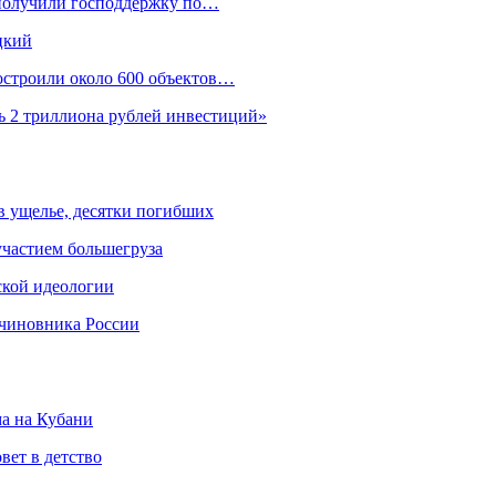
 получили господдержку по…
цкий
построили около 600 объектов…
ь 2 триллиона рублей инвестиций»
 в ущелье, десятки погибших
участием большегруза
ской идеологии
 чиновника России
ма на Кубани
вет в детство