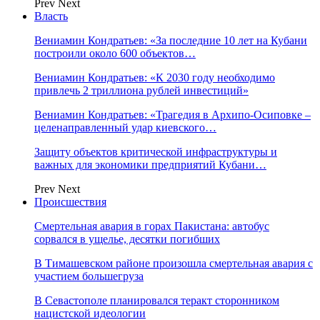
Prev
Next
Власть
Вениамин Кондратьев: «За последние 10 лет на Кубани
построили около 600 объектов…
Вениамин Кондратьев: «К 2030 году необходимо
привлечь 2 триллиона рублей инвестиций»
Вениамин Кондратьев: «Трагедия в Архипо-Осиповке –
целенаправленный удар киевского…
Защиту объектов критической инфраструктуры и
важных для экономики предприятий Кубани…
Prev
Next
Происшествия
Смертельная авария в горах Пакистана: автобус
сорвался в ущелье, десятки погибших
В Тимашевском районе произошла смертельная авария с
участием большегруза
В Севастополе планировался теракт сторонником
нацистской идеологии