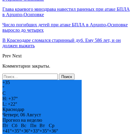
Глава краевого минздрава навестил раненых при атаке БПЛА
в Архипо-Осиповке
Число погибших детей при атаке БПЛА в Архипо-Осиповке
выросло до четырех
В Краснодаре сломался старинный дуб. Ему 586 лет, и он
должен выжить
Prev
Next
Комментарии закрыты.
+
35
°
C
H:
+
37°
L:
+
22°
Краснодар
Четверг, 06 Август
Прогноз на неделю
Пт
Сб
Вс
Пн
Вт
Ср
+
41°
+
35°
+
36°
+
33°
+
35°
+
36°