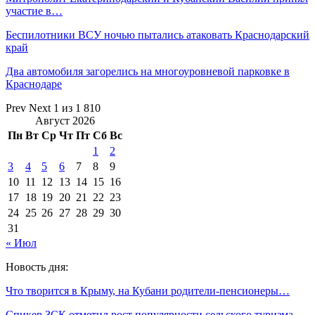
участие в…
Беспилотники ВСУ ночью пытались атаковать Краснодарский
край
Два автомобиля загорелись на многоуровневой парковке в
Краснодаре
Prev
Next
1 из 1 810
Август 2026
Пн
Вт
Ср
Чт
Пт
Сб
Вс
1
2
3
4
5
6
7
8
9
10
11
12
13
14
15
16
17
18
19
20
21
22
23
24
25
26
27
28
29
30
31
« Июл
Новость дня:
Что творится в Крыму, на Кубани родители-пенсионеры…
Спикер ЗСК отметил рост популярности сельского туризма…