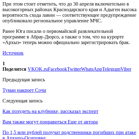
При этом стоит отметить, что до 30 апреля включительно в
высокогорных районах Краснодарского края и Адыгеи высока
вероятность схода лавин — соответствующее предупреждение
опубликовало региональное управление МЧС.
Ранее Юга писали о первомайской развлекательной
программе в Абрау-Дюрсо, а также о том, что на курорте
«Архыз» теперь можно официально зарегистрировать брак.
Источник
1
Поделится
VK
OK.ru
Facebook
Twitter
WhatsApp
Telegram
Viber
Предыдущая запись
Туман накроет Сочи
Следующая запись
Как похудеть на клубнике, рассказал эксперт
Вам также могут понравиться
Еще от автора
По 1,5 млн рублей получат родственники погибших при атаке
в Архипо-Осиповке