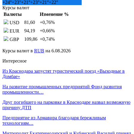
+
24°
+
23°
+
21°
+
23°
+
21°
+
22°
Курсы валют
Валюты
Изменение %
81,60
+0,76
%
USD
94,19
+0,66
%
EUR
109,86
+0,74
%
GBP
Курсы валют в
RUB
на 6.08.2026
Интересное
Из Краснодара запустят туристический поезд «Выходные в
Домбае»
На развитие промышленных предприятий Фонд развития
промышленности…
Друг погибшего на парковке в Краснодаре назвал возможную
причину ДТП
Предприятие из Армавира благодаря бережливым
технологиям…
Митрополит Екатеринодарский и Кубанский Василий принял