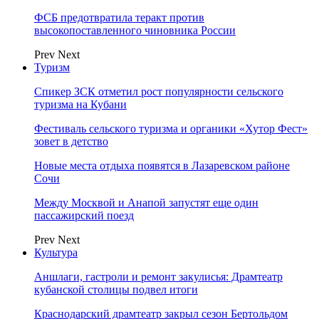
ФСБ предотвратила теракт против
высокопоставленного чиновника России
Prev
Next
Туризм
Спикер ЗСК отметил рост популярности сельского
туризма на Кубани
Фестиваль сельского туризма и органики «Хутор Фест»
зовет в детство
Новые места отдыха появятся в Лазаревском районе
Сочи
Между Москвой и Анапой запустят еще один
пассажирский поезд
Prev
Next
Культура
Аншлаги, гастроли и ремонт закулисья: Драмтеатр
кубанской столицы подвел итоги
Краснодарский драмтеатр закрыл сезон Бертольдом