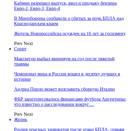
Кабмин разрешил выпуск, ввоз и продажу бензина
Евро-2, Евро-3, Евро-4
В Минобороны сообщили о сбитых за ночь БПЛА над
Краснодарским краем
Житель Новороссийска осужден на 16 лет за госизмену
Prev
Next
Спорт
Макгрегор выбыл минимум на год после тяжелой
травмы
Чемпионат мира в России вошел в десятку лучших в
истории
Андреа Пирло может возглавить сборную Италии
ФБР заинтересовалось финансами футбола Аргентины:
что известно о расследовании вокруг…
Prev
Next
Жизнь
Разлив опасных химикатов после атаки БПЛА, семьям