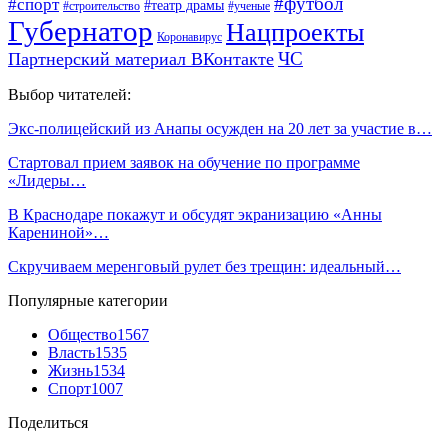
#футбол
#спорт
#театр драмы
#строительство
#ученые
Губернатор
Нацпроекты
Коронавирус
ЧС
Партнерский материал ВКонтакте
Выбор читателей:
Экс-полицейский из Анапы осужден на 20 лет за участие в…
Стартовал прием заявок на обучение по программе
«Лидеры…
В Краснодаре покажут и обсудят экранизацию «Анны
Карениной»…
Скручиваем меренговый рулет без трещин: идеальный…
Популярные категории
Общество
1567
Власть
1535
Жизнь
1534
Спорт
1007
Поделиться