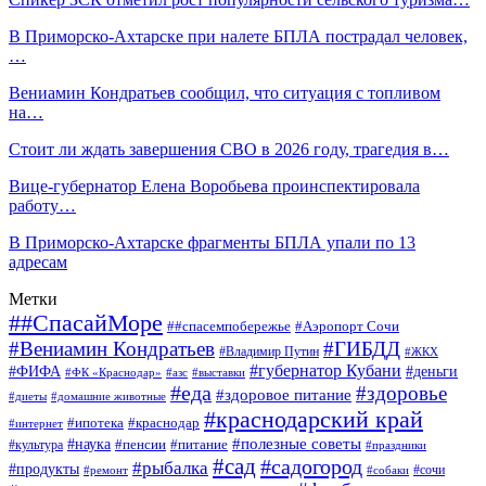
В Приморско-Ахтарске при налете БПЛА пострадал человек,
…
Вениамин Кондратьев сообщил, что ситуация с топливом
на…
Стоит ли ждать завершения СВО в 2026 году, трагедия в…
Вице-губернатор Елена Воробьева проинспектировала
работу…
В Приморско-Ахтарске фрагменты БПЛА упали по 13
адресам
Метки
##СпасайМоре
##спасемпобережье
#Аэропорт Сочи
#Вениамин Кондратьев
#ГИБДД
#Владимир Путин
#ЖКХ
#губернатор Кубани
#ФИФА
#деньги
#ФК «Краснодар»
#азс
#выставки
#еда
#здоровье
#здоровое питание
#диеты
#домашние животные
#краснодарский край
#ипотека
#краснодар
#интернет
#наука
#полезные советы
#пенсии
#питание
#культура
#праздники
#сад
#садогород
#рыбалка
#продукты
#сочи
#ремонт
#собаки