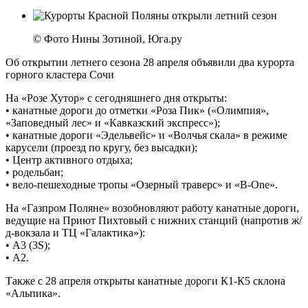
© Фото Нины Зотиной, Юга.ру
Об открытии летнего сезона 28 апреля объявили два курорта
горного кластера Сочи
На «Розе Хутор» с сегодняшнего дня открыты:
• канатные дороги до отметки «Роза Пик» («Олимпия»,
«Заповедный лес» и «Кавказский экспресс»);
• канатные дороги «Эдельвейс» и «Волчья скала» в режиме
карусели (проезд по кругу, без высадки);
• Центр активного отдыха;
• родельбан;
• вело-пешеходные тропы «Озерный траверс» и «B-One».
На «Газпром Поляне» возобновляют работу канатные дороги,
ведущие на Приют Пихтовый с нижних станций (напротив ж/
д-вокзала и ТЦ «Галактика»):
• А3 (3S);
• А2.
Также с 28 апреля открыты канатные дороги К1-К5 склона
«Альпика».