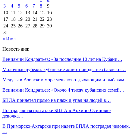
3
4
5
6
7
8
9
10
11
12
13
14
15
16
17
18
19
20
21
22
23
24
25
26
27
28
29
30
31
« Июл
Новость дня:
Вениамин Кондратьев: «За последние 10 лет на Кубани…
Молочные рубежи: кубанские животноводы не сбавляют…
Медузы в Азовском море мешают отдыхающим и рыбакам.…
Вениамин Кондратьев: «Около 4 тысяч кубанских семей…
БПЛА прилетел прямо на пляж и упал на людей в…
Пострадавшая при атаке БПЛА в Архипо-Осиповке
девочка…
В Приморско-Ахтарске при налете БПЛА пострадал человек,
…