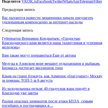
Поделится
VK
OK.ru
Facebook
Twitter
WhatsApp
Telegram
Viber
Предыдущая запись
Вас пытаются развести: мошенники начали предлагать
удаленщикам компенсацию за интернет-расходы
Следующая запись
Губернатор Вениамин Кондратьев: «Гордостью
Краснодарского края является наша талантливая и успешная
молодежь»
Вам также могут понравиться
Еще от автора
Медузы в Азовском море мешают отдыхающим и рыбакам.
Биомасса достигает миллионов тонн
Крым на грани блэкаута, как Армения «благодарит» Москву
за помощь: ТОП-5 за 6 августа
Из холодильника нельзя: 40-градусная жара придёт в
Краснодар уже завтра
Разлив опасных химикатов после атаки БПЛА, семьям
погибших и пострадавших в…