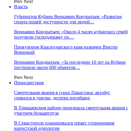
Prev
Next
Власть
Губернатор Кубани Вениамин Кондратьев: «Развитие
спорта пешей доступности для людей…
Вениамин Кондратьев: «Около 4 тысяч кубанских семей
получили господдержку по…
Прокурором Краснодарского края назначен Виктор
Винецкий
Вениамин Кондратьев: «За последние 10 лет на Кубани
построили около 600 объектов…
Prev
Next
Происшествия
Смертельная авария в горах Пакистана: автобус
сорвался в ущелье, десятки погибших
В Тимашевском районе произошла смертельная авария с
участием большегруза
В Севастополе планировался теракт сторонником
нацистской идеологии