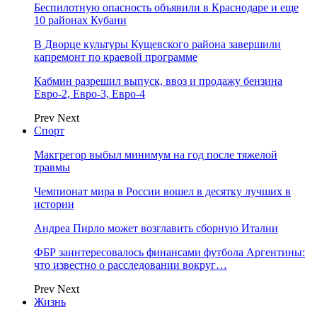
Беспилотную опасность объявили в Краснодаре и еще
10 районах Кубани
В Дворце культуры Кущевского района завершили
капремонт по краевой программе
Кабмин разрешил выпуск, ввоз и продажу бензина
Евро-2, Евро-3, Евро-4
Prev
Next
Спорт
Макгрегор выбыл минимум на год после тяжелой
травмы
Чемпионат мира в России вошел в десятку лучших в
истории
Андреа Пирло может возглавить сборную Италии
ФБР заинтересовалось финансами футбола Аргентины:
что известно о расследовании вокруг…
Prev
Next
Жизнь