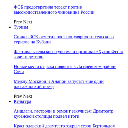
ФСБ предотвратила теракт против
высокопоставленного чиновника России
Prev
Next
Туризм
Спикер ЗСК отметил рост популярности сельского
туризма на Кубани
Фестиваль сельского туризма и органики «Хутор Фест»
зовет в детство
Новые места отдыха появятся в Лазаревском районе
Сочи
Между Москвой и Анапой запустят еще один
пассажирский поезд
Prev
Next
Культура
Аншлаги, гастроли и ремонт закулисья: Драмтеатр
кубанской столицы подвел итоги
Краснодарский драмтеатр закрыл сезон Бертольдом