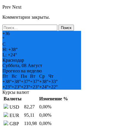
Prev
Next
Комментарии закрыты.
+
36
°
C
H:
+
38°
L:
+
24°
Краснодар
Суббота, 08 Август
Прогноз на неделю
Пт
Вс
Пн
Вт
Ср
Чт
+
38°
+
38°
+
37°
+
37°
+
38°
+
33°
+
23°
+
23°
+
23°
+
23°
+
24°
+
22°
Курсы валют
Валюты
Изменение %
82,27
0,00
%
USD
95,11
0,00
%
EUR
110,98
0,00
%
GBP