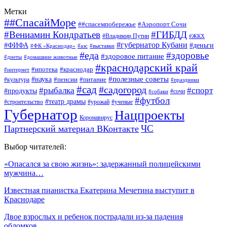
Метки
##СпасайМоре
##спасемпобережье
#Аэропорт Сочи
#Вениамин Кондратьев
#ГИБДД
#Владимир Путин
#ЖКХ
#губернатор Кубани
#ФИФА
#деньги
#ФК «Краснодар»
#азс
#выставки
#еда
#здоровье
#здоровое питание
#диеты
#домашние животные
#краснодарский край
#ипотека
#краснодар
#интернет
#наука
#полезные советы
#пенсии
#питание
#культура
#праздники
#сад
#садогород
#рыбалка
#спорт
#продукты
#сочи
#собаки
#футбол
#театр драмы
#строительство
#урожай
#ученые
Губернатор
Нацпроекты
Коронавирус
ЧС
Партнерский материал ВКонтакте
Выбор читателей:
«Опасался за свою жизнь»: задержанный полицейскими
мужчина…
Известная пианистка Екатерина Мечетина выступит в
Краснодаре
Двое взрослых и ребенок пострадали из-за падения
обломков…