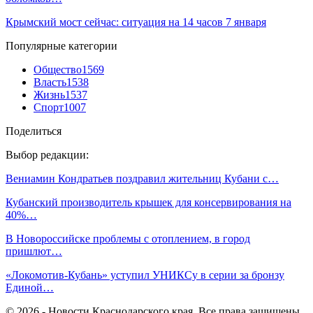
Крымский мост сейчас: ситуация на 14 часов 7 января
Популярные категории
Общество
1569
Власть
1538
Жизнь
1537
Спорт
1007
Поделиться
Выбор редакции:
Вениамин Кондратьев поздравил жительниц Кубани с…
Кубанский производитель крышек для консервирования на
40%…
В Новороссийске проблемы с отоплением, в город
пришлют…
«Локомотив-Кубань» уступил УНИКСу в серии за бронзу
Единой…
© 2026 - Новости Краснодарского края. Все права защищены.