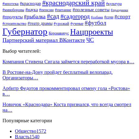
#краснодарский край
#ипотека
#краснодар
#культура
#наука
#полезные советы
#пенсии
#питание
#минобороны
#праздники
#сад
#садогород
#рыбалка
#спорт
#продукты
#сочи
#собаки
#футбол
#театр драмы
#урожай
#строительство
#ученые
Губернатор
Нацпроекты
Коронавирус
ЧС
Партнерский материал ВКонтакте
Выбор читателей:
Компания Стивена Сигала займется переработкой мусора в…
В Ростове-на-Дону пройдет бесплатный велопарад.
Организаторы…
Арбитр Федотов прокомментировал отмену гола «Ростова»
в…
Новичок «Краснодара» Коста признался, что всегда смотрел
на…
Популярные категории
Общество
1572
Власть
1540