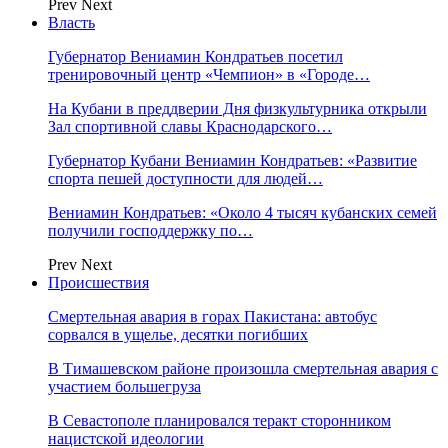
Prev
Next
Власть
Губернатор Вениамин Кондратьев посетил
тренировочный центр «Чемпион» в «Городе…
На Кубани в преддверии Дня физкультурника открыли
Зал спортивной славы Краснодарского…
Губернатор Кубани Вениамин Кондратьев: «Развитие
спорта пешей доступности для людей…
Вениамин Кондратьев: «Около 4 тысяч кубанских семей
получили господдержку по…
Prev
Next
Происшествия
Смертельная авария в горах Пакистана: автобус
сорвался в ущелье, десятки погибших
В Тимашевском районе произошла смертельная авария с
участием большегруза
В Севастополе планировался теракт сторонником
нацистской идеологии