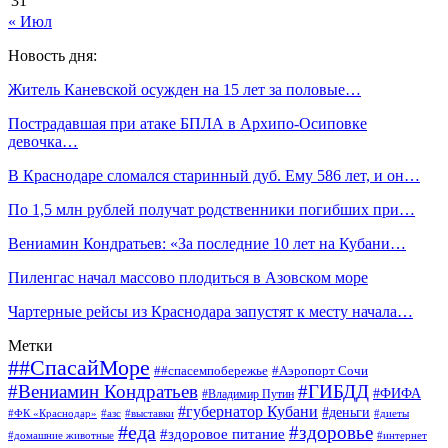
31
« Июл
Новость дня:
Житель Каневской осужден на 15 лет за половые…
Пострадавшая при атаке БПЛА в Архипо-Осиповке
девочка…
В Краснодаре сломался старинный дуб. Ему 586 лет, и он…
По 1,5 млн рублей получат родственники погибших при…
Вениамин Кондратьев: «За последние 10 лет на Кубани…
Пиленгас начал массово плодиться в Азовском море
Чартерные рейсы из Краснодара запустят к месту начала…
Метки
##СпасайМоре
##спасемпобережье
#Аэропорт Сочи
#Вениамин Кондратьев
#ГИБДД
#ФИФА
#Владимир Путин
#губернатор Кубани
#деньги
#ФК «Краснодар»
#азс
#выставки
#диеты
#еда
#здоровье
#здоровое питание
#домашние животные
#интернет