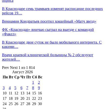
опроса
В Краснодаре семь трамваев изменят расписание последних
рейсов 19…
Вениамин Кондратьев посетил хоккейный «Матч звезд»
ФК «Краснодар» вничью сыграл на выезде с командой
«Факел»
В Краснодаре двое суток не было мобильного интернета. С
какими…
Врачи краевой клинической больницы № 2 обследуют
жителей…
Prev
Next
1 из 1 814
Август 2026
Пн
Вт
Ср
Чт
Пт
Сб
Вс
1
2
3
4
5
6
7
8
9
10
11
12
13
14
15
16
17
18
19
20
21
22
23
24
25
26
27
28
29
30