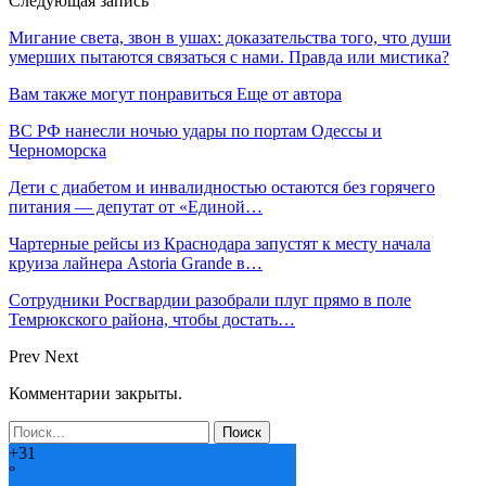
Следующая запись
Мигание света, звон в ушах: доказательства того, что души
умерших пытаются связаться с нами. Правда или мистика?
Вам также могут понравиться
Еще от автора
ВС РФ нанесли ночью удары по портам Одессы и
Черноморска
Дети с диабетом и инвалидностью остаются без горячего
питания — депутат от «Единой…
Чартерные рейсы из Краснодара запустят к месту начала
круиза лайнера Astoria Grande в…
Сотрудники Росгвардии разобрали плуг прямо в поле
Темрюкского района, чтобы достать…
Prev
Next
Комментарии закрыты.
+
31
°