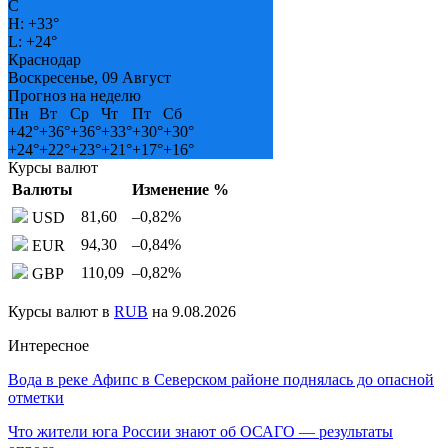
C
H:
+
33°
L:
+
24°
Краснодар
Воскресенье, 09 Август
Прогноз на неделю
Пн
Вт
Ср
Чт
Пт
Сб
+
42°
+
36°
+
36°
+
33°
+
30°
+
30°
+
24°
+
22°
+
23°
+
21°
+
17°
+
16°
Курсы валют
Валюты
Изменение %
81,60
–0,82
%
USD
94,30
–0,84
%
EUR
110,09
–0,82
%
GBP
Курсы валют в
RUB
на 9.08.2026
Интересное
Вода в реке Афипс в Северском районе поднялась до опасной
отметки
Что жители юга России знают об ОСАГО — результаты