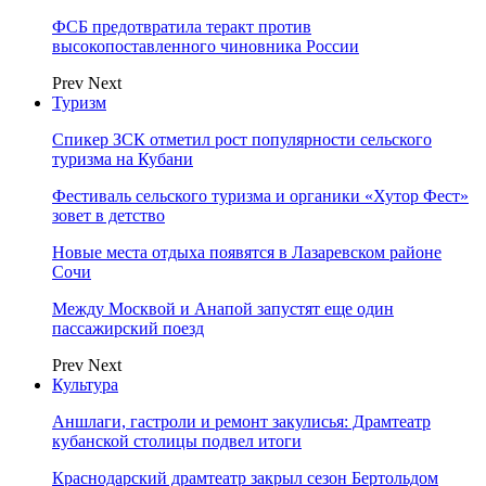
ФСБ предотвратила теракт против
высокопоставленного чиновника России
Prev
Next
Туризм
Спикер ЗСК отметил рост популярности сельского
туризма на Кубани
Фестиваль сельского туризма и органики «Хутор Фест»
зовет в детство
Новые места отдыха появятся в Лазаревском районе
Сочи
Между Москвой и Анапой запустят еще один
пассажирский поезд
Prev
Next
Культура
Аншлаги, гастроли и ремонт закулисья: Драмтеатр
кубанской столицы подвел итоги
Краснодарский драмтеатр закрыл сезон Бертольдом