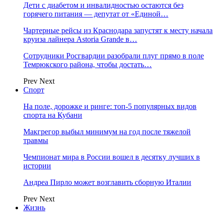
Дети с диабетом и инвалидностью остаются без
горячего питания — депутат от «Единой…
Чартерные рейсы из Краснодара запустят к месту начала
круиза лайнера Astoria Grande в…
Сотрудники Росгвардии разобрали плуг прямо в поле
Темрюкского района, чтобы достать…
Prev
Next
Спорт
На поле, дорожке и ринге: топ-5 популярных видов
спорта на Кубани
Макгрегор выбыл минимум на год после тяжелой
травмы
Чемпионат мира в России вошел в десятку лучших в
истории
Андреа Пирло может возглавить сборную Италии
Prev
Next
Жизнь