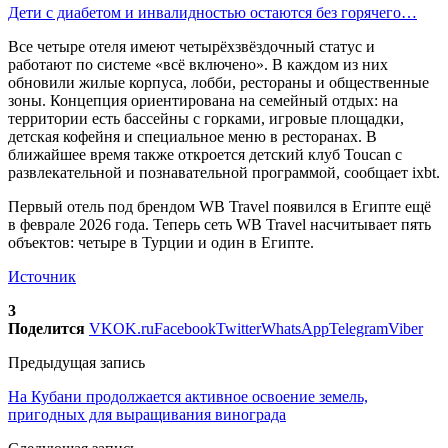
Дети с диабетом и инвалидностью остаются без горячего…
Все четыре отеля имеют четырёхзвёздочный статус и
работают по системе «всё включено». В каждом из них
обновили жилые корпуса, лобби, рестораны и общественные
зоны. Концепция ориентирована на семейный отдых: на
территории есть бассейны с горками, игровые площадки,
детская кофейня и специальное меню в ресторанах. В
ближайшее время также откроется детский клуб Toucan с
развлекательной и познавательной программой, сообщает ixbt.
Первый отель под брендом WB Travel появился в Египте ещё
в феврале 2026 года. Теперь сеть WB Travel насчитывает пять
объектов: четыре в Турции и один в Египте.
Источник
3
Поделится
VK
OK.ru
Facebook
Twitter
WhatsApp
Telegram
Viber
Предыдущая запись
На Кубани продолжается активное освоение земель,
пригодных для выращивания винограда