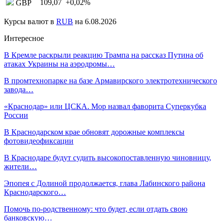
109,07
+0,02
%
GBP
Курсы валют в
RUB
на 6.08.2026
Интересное
В Кремле раскрыли реакцию Трампа на рассказ Путина об
атаках Украины на аэродромы…
В промтехнопарке на базе Армавирского электротехнического
завода…
«Краснодар» или ЦСКА. Мор назвал фаворита Суперкубка
России
В Краснодарском крае обновят дорожные комплексы
фотовидеофиксации
В Краснодаре будут судить высокопоставленную чиновницу,
жители…
Эпопея с Долиной продолжается, глава Лабинского района
Краснодарского…
Помочь по-родственному: что будет, если отдать свою
банковскую…