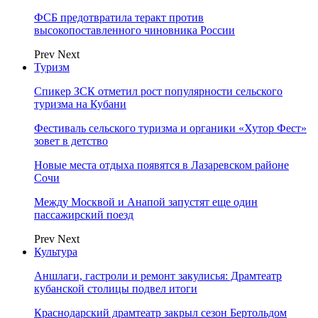
ФСБ предотвратила теракт против
высокопоставленного чиновника России
Prev
Next
Туризм
Спикер ЗСК отметил рост популярности сельского
туризма на Кубани
Фестиваль сельского туризма и органики «Хутор Фест»
зовет в детство
Новые места отдыха появятся в Лазаревском районе
Сочи
Между Москвой и Анапой запустят еще один
пассажирский поезд
Prev
Next
Культура
Аншлаги, гастроли и ремонт закулисья: Драмтеатр
кубанской столицы подвел итоги
Краснодарский драмтеатр закрыл сезон Бертольдом