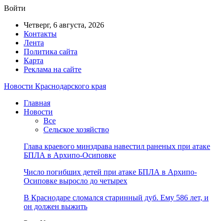
Войти
Четверг, 6 августа, 2026
Контакты
Лента
Политика сайта
Карта
Реклама на сайте
Новости Краснодарского края
Главная
Новости
Все
Сельское хозяйство
Глава краевого минздрава навестил раненых при атаке
БПЛА в Архипо-Осиповке
Число погибших детей при атаке БПЛА в Архипо-
Осиповке выросло до четырех
В Краснодаре сломался старинный дуб. Ему 586 лет, и
он должен выжить