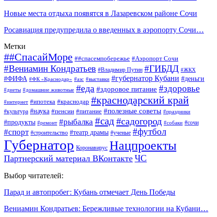
Новые места отдыха появятся в Лазаревском районе Сочи
Росавиация предупредила о введенных в аэропорту Сочи…
Метки
##СпасайМоре
##спасемпобережье
#Аэропорт Сочи
#Вениамин Кондратьев
#ГИБДД
#Владимир Путин
#ЖКХ
#губернатор Кубани
#ФИФА
#деньги
#ФК «Краснодар»
#азс
#выставки
#еда
#здоровье
#здоровое питание
#диеты
#домашние животные
#краснодарский край
#ипотека
#краснодар
#интернет
#наука
#полезные советы
#пенсии
#питание
#культура
#праздники
#сад
#садогород
#рыбалка
#продукты
#сочи
#ремонт
#собаки
#футбол
#спорт
#театр драмы
#строительство
#ученые
Губернатор
Нацпроекты
Коронавирус
ЧС
Партнерский материал ВКонтакте
Выбор читателей:
Парад и автопробег: Кубань отмечает День Победы
Вениамин Кондратьев: Бережливые технологии на Кубани…