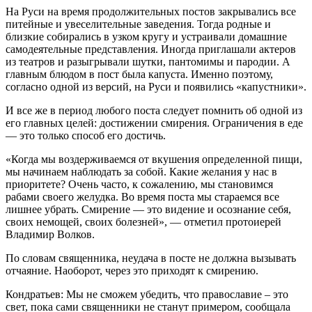
На Руси на время продолжительных постов закрывались все
питейные и увеселительные заведения. Тогда родные и
близкие собирались в узком кругу и устраивали домашние
самодеятельные представления. Иногда приглашали актеров
из театров и разыгрывали шутки, пантомимы и пародии. А
главным блюдом в пост была капуста. Именно поэтому,
согласно одной из версий, на Руси и появились «капустники».
И все же в период любого поста следует помнить об одной из
его главных целей: достижении смирения. Ограничения в еде
— это только способ его достичь.
«Когда мы воздерживаемся от вкушения определенной пищи,
мы начинаем наблюдать за собой. Какие желания у нас в
приоритете? Очень часто, к сожалению, мы становимся
рабами своего желудка. Во время поста мы стараемся все
лишнее убрать. Смирение — это видение и осознание себя,
своих немощей, своих болезней», — отметил протоиерей
Владимир Волков.
По словам священника, неудача в посте не должна вызывать
отчаяние. Наоборот, через это приходят к смирению.
Кондратьев: Мы не сможем убедить, что православие – это
свет, пока сами священники не станут примером, сообщала