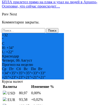
БПЛА прилетел прямо на пляж и упал на людей в Архипо-
Осиповке, что сейчас происходит…
Prev
Next
Комментарии закрыты.
+
32
°
C
H:
+
34°
L:
+
22°
Краснодар
Четверг, 06 Август
Прогноз на неделю
Ср
Пт
Сб
Вс
Пн
Вт
+
34°
+
35°
+
35°
+
35°
+
33°
+
33°
+
21°
+
23°
+
23°
+
21°
+
21°
+
21°
Курсы валют
Валюты
Изменение %
80,97
0,00
%
USD
93,58
+0,02
%
EUR