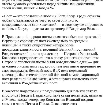
чтобы духовно укрепляться перед значимыми событиями
своей жизни, пишет «Победа26».
«Пост — это проявление любви к Богу. Когда я ради объекта
любви отказываюсь от чего-то своего личного,
воздерживаюсь от своих желаний — в этом случае я проявляю
любовь к Богу», — рассказал протоиерей Владимир Волков.
В Православной церкви посты являются обычной практикой.
Верующие соблюдают пост еженедельно по средам и
пятницам, а также существуют четыре более
продолжительных поста: весенний Великий пост, зимний
Рождественский пост и два летних — Петров и Успенский.
Богословы предполагают, что в эпоху раннего христианства
Петров и Успенский посты были объединены в один — для
духовного испытания тех, кто по тем или иным причинам не
смог выдержать Великий пост. В IX веке церковный
календарь был изменен: летний большой компенсационный
пост разделили на две части, а оставшуюся июльскую часть
включили в Рождественский пост.
В качестве подготовки к празднованию дня памяти святых
апостолов Петра и Павла христиане стали поститься, начиная
с IV века, когда император Константин Великий воздвиг
храмы в честь Петра и Павла. Освящение этих