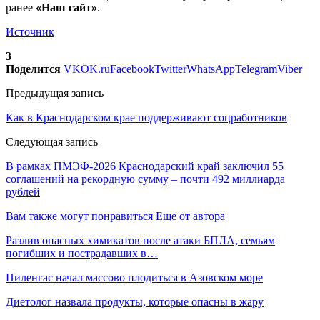
ранее
«Наш сайт»
.
Источник
3
Поделится
VK
OK.ru
Facebook
Twitter
WhatsApp
Telegram
Viber
Предыдущая запись
Как в Краснодарском крае поддерживают соцработников
Следующая запись
В рамках ПМЭФ-2026 Краснодарский край заключил 55
соглашений на рекордную сумму – почти 492 миллиарда
рублей
Вам также могут понравиться
Еще от автора
Разлив опасных химикатов после атаки БПЛА, семьям
погибших и пострадавших в…
Пиленгас начал массово плодиться в Азовском море
Диетолог назвала продукты, которые опасны в жару