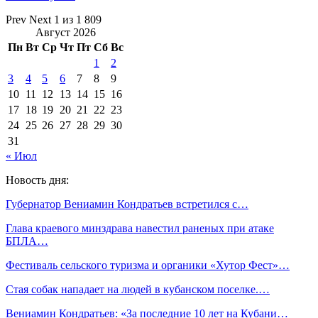
Prev
Next
1 из 1 809
Август 2026
Пн
Вт
Ср
Чт
Пт
Сб
Вс
1
2
3
4
5
6
7
8
9
10
11
12
13
14
15
16
17
18
19
20
21
22
23
24
25
26
27
28
29
30
31
« Июл
Новость дня:
Губернатор Вениамин Кондратьев встретился с…
Глава краевого минздрава навестил раненых при атаке
БПЛА…
Фестиваль сельского туризма и органики «Хутор Фест»…
Стая собак нападает на людей в кубанском поселке.…
Вениамин Кондратьев: «За последние 10 лет на Кубани…