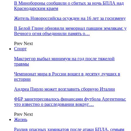
В Минобороны сообщили о сбитых за ночь БПЛА над
Краснодарским краем
Житель Новороссийска осужден на 16 лет за госизмену
В Белой Глине обновили мемориал павшим землякам: у
Вечного огня объединили память о…
Prev
Next
Спорт
Макгрегор выбыл минимум на год после тяжелой
травмы
Чемпионат мира в России вошел в десятку лучших в
истории
Андреа Пирло может возглавить сборную Италии
ФБР заинтересовалось финансами футбола Аргентины:
что известно о расследовании вокруг…
Prev
Next
Жизнь
Разлив опасных химикатов после атаки БПЛА, семьям