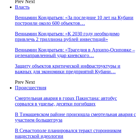
Prev
Next
Власть
Вениамин Кондратьев: «За последние 10 лет на Кубани
построили около 600 объектов…
Вениамин Кондратьев: «К 2030 году необходимо
привлечь 2 триллиона рублей инвестиций»
Вениамин Кондратьев: «Трагедия в Архипо-Осиповке –
целенаправленный удар киевского…
Защиту объектов критической инфраструктуры и
важных для экономики предприятий Кубани…
Prev
Next
Происшествия
Смертельная авария в горах Пакистана: автобус
сорвался в ущелье, десятки погибших
В Тимашевском районе произошла смертельная авария с
участием большегруза
В Севастополе планировался теракт сторонником
нацистской идеологии