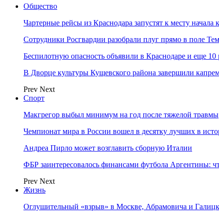
Общество
Чартерные рейсы из Краснодара запустят к месту начала 
Сотрудники Росгвардии разобрали плуг прямо в поле Те
Беспилотную опасность объявили в Краснодаре и еще 10
В Дворце культуры Кущевского района завершили капрем
Prev
Next
Спорт
Макгрегор выбыл минимум на год после тяжелой травмы
Чемпионат мира в России вошел в десятку лучших в ист
Андреа Пирло может возглавить сборную Италии
ФБР заинтересовалось финансами футбола Аргентины: чт
Prev
Next
Жизнь
Оглушительный «взрыв» в Москве, Абрамовича и Галицк