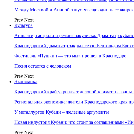
Между Москвой и Анапой запустят еще один пассажирск
Prev
Next
Культура
Аншлаги, гастроли и ремонт закулисья: Драмтеатр кубан
Краснодарский драмтеатр закрыл сезон Бертольдом Брех
Фестиваль «Пушкин — это мы» прошел в Краснодаре
Песня остается с человеком
Prev
Next
Экономика
Краснодарский край укрепляет деловой климат: названы
Региональная экономика: жители Краснодарского края п
У металлургов Кубани – железные аргументы
Новая индустрия Кубани: что стоит за соглашениями «И
Prev
Next