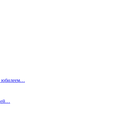
ым юбилеем…
елей…