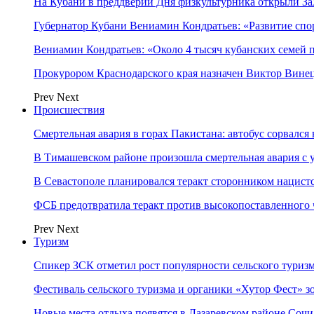
На Кубани в преддверии Дня физкультурника открыли З
Губернатор Кубани Вениамин Кондратьев: «Развитие сп
Вениамин Кондратьев: «Около 4 тысяч кубанских семей
Прокурором Краснодарского края назначен Виктор Вине
Prev
Next
Происшествия
Смертельная авария в горах Пакистана: автобус сорвался
В Тимашевском районе произошла смертельная авария с 
В Севастополе планировался теракт сторонником нацист
ФСБ предотвратила теракт против высокопоставленного
Prev
Next
Туризм
Спикер ЗСК отметил рост популярности сельского туриз
Фестиваль сельского туризма и органики «Хутор Фест» зо
Новые места отдыха появятся в Лазаревском районе Сочи