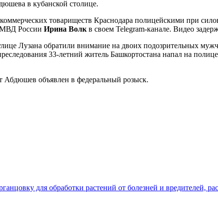
юшева в кубанской столице.
 некоммерческих товариществ Краснодара полицейскими при сил
ь МВД России
Ирина Волк
в своем Telegram-канале. Видео задерж
 улице Лузана обратили внимание на двоих подозрительных муж
преследования 33-летний житель Башкортостана напал на полиц
т Абдюшев объявлен в федеральный розыск.
ганцовку для обработки растений от болезней и вредителей, ра