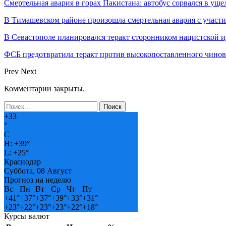
Смертельная авария в горах Пакистана: автобус сорвался в уще
В Тимашевском районе произошла смертельная авария с участ
В Севастополе планировался теракт сторонником нацистской 
ФСБ предотвратила теракт против высокопоставленного чино
Prev
Next
Комментарии закрыты.
+
33
°
C
H:
+
39°
L:
+
25°
Краснодар
Суббота, 08 Август
Прогноз на неделю
Вс
Пн
Вт
Ср
Чт
Пт
+
41°
+
37°
+
37°
+
39°
+
33°
+
31°
+
23°
+
22°
+
23°
+
23°
+
22°
+
18°
Курсы валют