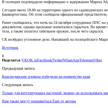
В полиции подтвердили информацию о задержании Марата Абд
Сегодня около 18.00 на территории одного из садоводческих
Башкортостана. Об этом сообщила официальный предствител
Ранее сообщалось, что ночь на 24 октября сотрудники ППС на
документов, однако прохожие попытались скрыться. Во время 
тела, а также похитил табельное оружие, после чего скрылся.
СК возбудил уголовное дело. Напавший на полицейского Мара
Источник
1
Поделится
VK
OK.ru
Facebook
Twitter
WhatsApp
Telegram
Viber
Предыдущая запись
Краснодарские пловцы победили на первенстве края
Следующая запись
Только для вегетирующих растений: можно ли использовать мар
Вам также могут понравиться
Еще от автора