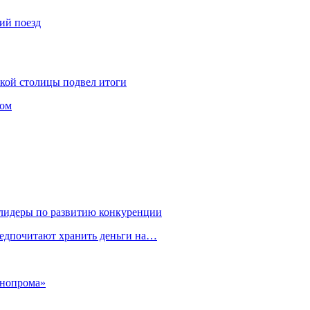
ий поезд
ской столицы подвел итоги
том
 лидеры по развитию конкуренции
редпочитают хранить деньги на…
ннопрома»