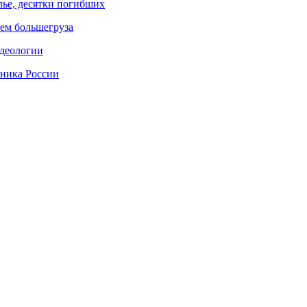
лье, десятки погибших
ием большегруза
идеологии
вника России