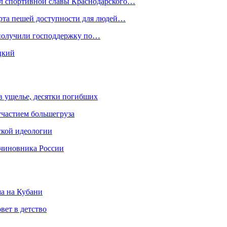
ал спортивной славы Краснодарского…
орта пешей доступности для людей…
 получили господдержку по…
цкий
 в ущелье, десятки погибших
участием большегруза
ской идеологии
 чиновника России
ма на Кубани
вет в детство