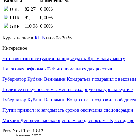
Валюты
Изменение %
82,27
0,00
%
USD
95,11
0,00
%
EUR
110,98
0,00
%
GBP
Курсы валют в
RUB
на 8.08.2026
Интересное
Что известно о ситуации на подъездах к Крымскому мосту
Налоговая реформа 2024: что изменится для россиян
Губернатор Кубани Вениамин Кондратьев поздравил с веков
Полезнее и вкуснее: чем заменить сахарную глазурь на куличе
Губернатор Кубани Вениамин Кондратьев поздравил победит
Путин призвал не загадывать сроков окончания спецоперации
Михаил Дегтярев высоко оценил «Город спорта» в Краснодаре
Prev
Next
1 из 1 812