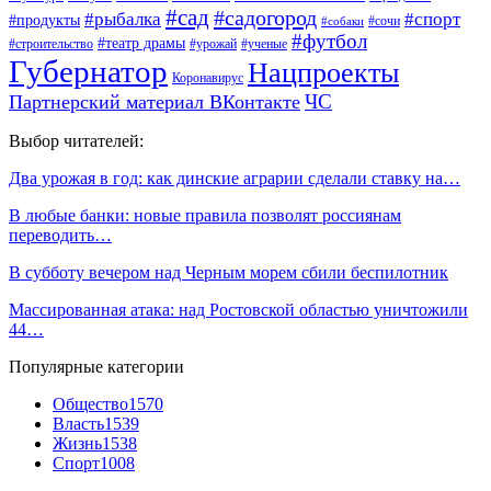
#сад
#садогород
#рыбалка
#спорт
#продукты
#сочи
#собаки
#футбол
#театр драмы
#строительство
#урожай
#ученые
Губернатор
Нацпроекты
Коронавирус
ЧС
Партнерский материал ВКонтакте
Выбор читателей:
Два урожая в год: как динские аграрии сделали ставку на…
В любые банки: новые правила позволят россиянам
переводить…
В субботу вечером над Черным морем сбили беспилотник
Массированная атака: над Ростовской областью уничтожили
44…
Популярные категории
Общество
1570
Власть
1539
Жизнь
1538
Спорт
1008