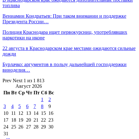
топлива
Вениамин Кондратьев: При таком внимании и поддержке
Президента России…
Полиция Краснодара ищет первокурсниц, употреблявших
наркотики на иконе
22 августа в Краснодарском крае местами ожидаются сильные
дожди
Бурлачко: аргументов в пользу дальнейшей господдержки
виноделия…
Prev
Next
1 из 1 813
Август 2026
Пн
Вт
Ср
Чт
Пт
Сб
Вс
1
2
3
4
5
6
7
8
9
10
11
12
13
14
15
16
17
18
19
20
21
22
23
24
25
26
27
28
29
30
31