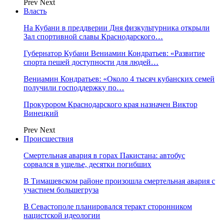
Prev
Next
Власть
На Кубани в преддверии Дня физкультурника открыли
Зал спортивной славы Краснодарского…
Губернатор Кубани Вениамин Кондратьев: «Развитие
спорта пешей доступности для людей…
Вениамин Кондратьев: «Около 4 тысяч кубанских семей
получили господдержку по…
Прокурором Краснодарского края назначен Виктор
Винецкий
Prev
Next
Происшествия
Смертельная авария в горах Пакистана: автобус
сорвался в ущелье, десятки погибших
В Тимашевском районе произошла смертельная авария с
участием большегруза
В Севастополе планировался теракт сторонником
нацистской идеологии