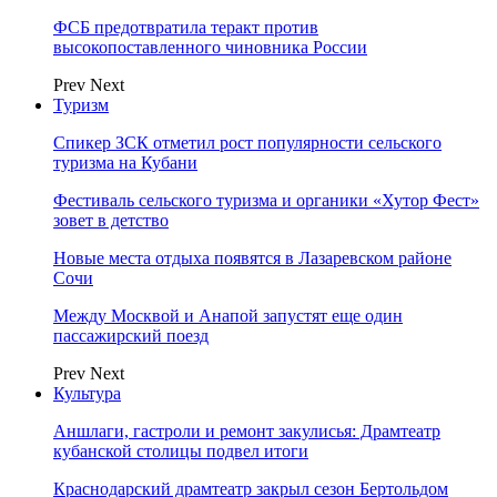
ФСБ предотвратила теракт против
высокопоставленного чиновника России
Prev
Next
Туризм
Спикер ЗСК отметил рост популярности сельского
туризма на Кубани
Фестиваль сельского туризма и органики «Хутор Фест»
зовет в детство
Новые места отдыха появятся в Лазаревском районе
Сочи
Между Москвой и Анапой запустят еще один
пассажирский поезд
Prev
Next
Культура
Аншлаги, гастроли и ремонт закулисья: Драмтеатр
кубанской столицы подвел итоги
Краснодарский драмтеатр закрыл сезон Бертольдом