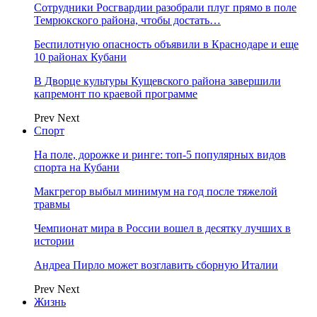
Сотрудники Росгвардии разобрали плуг прямо в поле
Темрюкского района, чтобы достать…
Беспилотную опасность объявили в Краснодаре и еще
10 районах Кубани
В Дворце культуры Кущевского района завершили
капремонт по краевой программе
Prev
Next
Спорт
На поле, дорожке и ринге: топ-5 популярных видов
спорта на Кубани
Макгрегор выбыл минимум на год после тяжелой
травмы
Чемпионат мира в России вошел в десятку лучших в
истории
Андреа Пирло может возглавить сборную Италии
Prev
Next
Жизнь