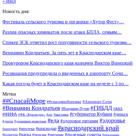
« Июл
Новость дня:
Фестиваль сельского туризма и органики «Хутор Фест»…
Разлив опасных химикатов после атаки БПЛА, семьям…
Спикер ЗСК отметил рост популярности сельского туризма…
Вениамин Кондратьев: За пять лет в Краснодарском крае…
Прокурором Краснодарского края назначен Виктор Винецкий
Росавиация предупредила о введенных в аэропорту Сочи…
Какая погода будет в Краснодарском крае на неделе с 3 по…
Метки
##СпасайМоре
##спасемпобережье
#Аэропорт Сочи
#Вениамин Кондратьев
#ГИБДД
#Владимир Путин
#ЖКХ
#губернатор Кубани
#ФИФА
#деньги
#ФК «Краснодар»
#азс
#выставки
#еда
#здоровье
#здоровое питание
#диеты
#домашние животные
#краснодарский край
#ипотека
#краснодар
#интернет
#наука
#полезные советы
#пенсии
#питание
#культура
#праздники