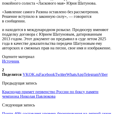
покойного солиста «Ласкового мая» Юрия Шатунова.
«Заявление самого Разина оставлено без рассмотрения.
Решение вступило в законную силу», — говорится
в сообщении.
и находится в международном розыске. Продюсеру вменяют
подделку договора с Юрием Шатуновым, датированным
2013 годом. Этот документ он предъявил в суде летом 2025
года в качестве доказательства передачи Шатуновым ему
авторских и смежных прав на песни, свое имя и изображение.
Оцените материал
Источник
2
Поделится
VK
OK.ru
Facebook
Twitter
WhatsApp
Telegram
Viber
Предыдущая запись
Краснодар примет первенство России по боксу памяти
чемпиона Николая Павлюкова
Следующая запись
Почти 40% составляет уровень бронирования на летний сезон