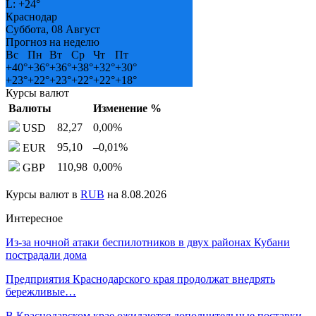
L:
+
24°
Краснодар
Суббота, 08 Август
Прогноз на неделю
Вс
Пн
Вт
Ср
Чт
Пт
+
40°
+
36°
+
36°
+
38°
+
32°
+
30°
+
23°
+
22°
+
23°
+
22°
+
22°
+
18°
Курсы валют
Валюты
Изменение %
82,27
0,00
%
USD
95,10
–0,01
%
EUR
110,98
0,00
%
GBP
Курсы валют в
RUB
на 8.08.2026
Интересное
Из-за ночной атаки беспилотников в двух районах Кубани
пострадали дома
Предприятия Краснодарского края продолжат внедрять
бережливые…
В Краснодарском крае ожидаются дополнительные поставки