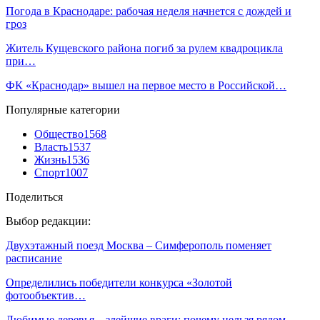
Погода в Краснодаре: рабочая неделя начнется с дождей и
гроз
Житель Кущевского района погиб за рулем квадроцикла
при…
ФК «Краснодар» вышел на первое место в Российской…
Популярные категории
Общество
1568
Власть
1537
Жизнь
1536
Спорт
1007
Поделиться
Выбор редакции:
Двухэтажный поезд Москва – Симферополь поменяет
расписание
Определились победители конкурса «Золотой
фотообъектив…
Любимые деревья – злейшие враги: почему нельзя рядом