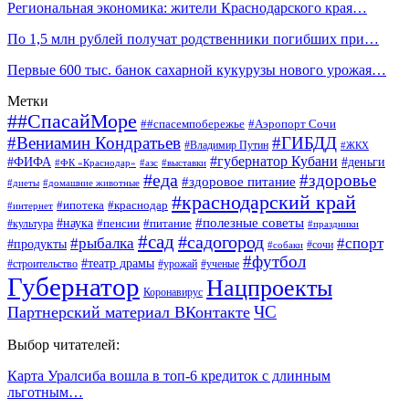
Региональная экономика: жители Краснодарского края…
По 1,5 млн рублей получат родственники погибших при…
Первые 600 тыс. банок сахарной кукурузы нового урожая…
Метки
##СпасайМоре
##спасемпобережье
#Аэропорт Сочи
#Вениамин Кондратьев
#ГИБДД
#Владимир Путин
#ЖКХ
#губернатор Кубани
#ФИФА
#деньги
#ФК «Краснодар»
#азс
#выставки
#еда
#здоровье
#здоровое питание
#диеты
#домашние животные
#краснодарский край
#ипотека
#краснодар
#интернет
#наука
#полезные советы
#пенсии
#питание
#культура
#праздники
#сад
#садогород
#рыбалка
#спорт
#продукты
#сочи
#собаки
#футбол
#театр драмы
#строительство
#урожай
#ученые
Губернатор
Нацпроекты
Коронавирус
ЧС
Партнерский материал ВКонтакте
Выбор читателей:
Карта Уралсиба вошла в топ-6 кредиток с длинным
льготным…