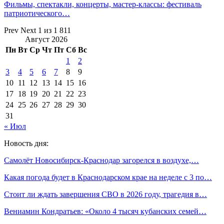
Фильмы, спектакли, концерты, мастер-классы: фестиваль
патриотического…
Prev
Next
1 из 1 811
Август 2026
Пн
Вт
Ср
Чт
Пт
Сб
Вс
1
2
3
4
5
6
7
8
9
10
11
12
13
14
15
16
17
18
19
20
21
22
23
24
25
26
27
28
29
30
31
« Июл
Новость дня:
Самолёт Новосибирск-Краснодар загорелся в воздухе,…
Какая погода будет в Краснодарском крае на неделе с 3 по…
Стоит ли ждать завершения СВО в 2026 году, трагедия в…
Вениамин Кондратьев: «Около 4 тысяч кубанских семей…