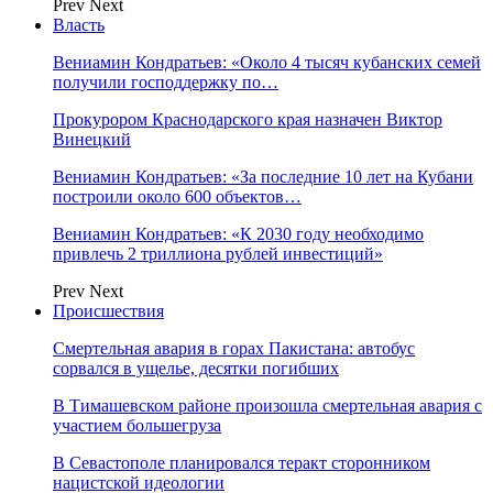
Prev
Next
Власть
Вениамин Кондратьев: «Около 4 тысяч кубанских семей
получили господдержку по…
Прокурором Краснодарского края назначен Виктор
Винецкий
Вениамин Кондратьев: «За последние 10 лет на Кубани
построили около 600 объектов…
Вениамин Кондратьев: «К 2030 году необходимо
привлечь 2 триллиона рублей инвестиций»
Prev
Next
Происшествия
Смертельная авария в горах Пакистана: автобус
сорвался в ущелье, десятки погибших
В Тимашевском районе произошла смертельная авария с
участием большегруза
В Севастополе планировался теракт сторонником
нацистской идеологии