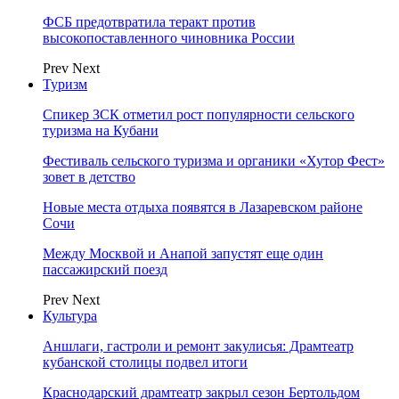
ФСБ предотвратила теракт против
высокопоставленного чиновника России
Prev
Next
Туризм
Спикер ЗСК отметил рост популярности сельского
туризма на Кубани
Фестиваль сельского туризма и органики «Хутор Фест»
зовет в детство
Новые места отдыха появятся в Лазаревском районе
Сочи
Между Москвой и Анапой запустят еще один
пассажирский поезд
Prev
Next
Культура
Аншлаги, гастроли и ремонт закулисья: Драмтеатр
кубанской столицы подвел итоги
Краснодарский драмтеатр закрыл сезон Бертольдом