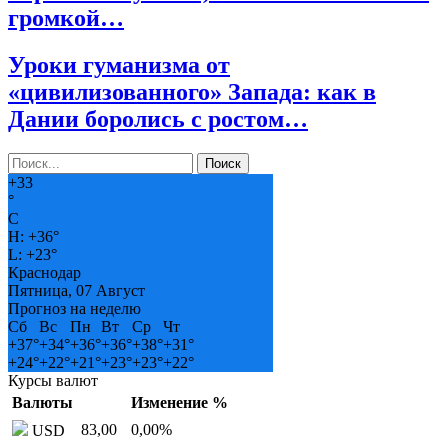
громкой…
Уроки гуманизма от
«цивилизованного» Запада: как в
Дании боролись с ростом…
+
33
°
C
H:
+
36°
L:
+
23°
Краснодар
Пятница, 07 Август
Прогноз на неделю
Сб
Вс
Пн
Вт
Ср
Чт
+
37°
+
34°
+
36°
+
36°
+
38°
+
31°
+
24°
+
22°
+
21°
+
23°
+
23°
+
22°
Курсы валют
Валюты
Изменение %
83,00
0,00
%
USD