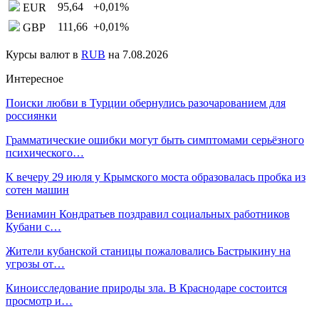
95,64
+0,01
%
EUR
111,66
+0,01
%
GBP
Курсы валют в
RUB
на 7.08.2026
Интересное
Поиски любви в Турции обернулись разочарованием для
россиянки
Грамматические ошибки могут быть симптомами серьёзного
психического…
К вечеру 29 июля у Крымского моста образовалась пробка из
сотен машин
Вениамин Кондратьев поздравил социальных работников
Кубани с…
Жители кубанской станицы пожаловались Бастрыкину на
угрозы от…
Киноисследование природы зла. В Краснодаре состоится
просмотр и…