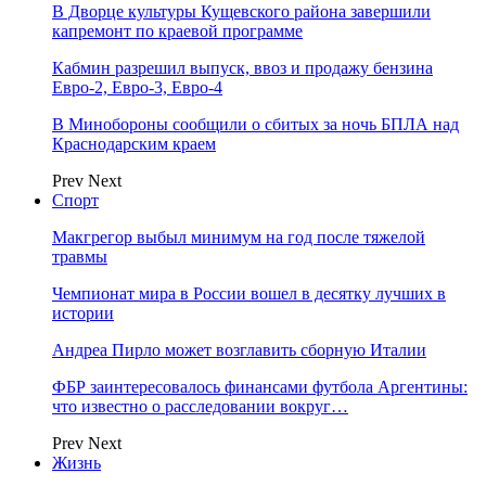
В Дворце культуры Кущевского района завершили
капремонт по краевой программе
Кабмин разрешил выпуск, ввоз и продажу бензина
Евро-2, Евро-3, Евро-4
В Минобороны сообщили о сбитых за ночь БПЛА над
Краснодарским краем
Prev
Next
Спорт
Макгрегор выбыл минимум на год после тяжелой
травмы
Чемпионат мира в России вошел в десятку лучших в
истории
Андреа Пирло может возглавить сборную Италии
ФБР заинтересовалось финансами футбола Аргентины:
что известно о расследовании вокруг…
Prev
Next
Жизнь