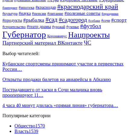
#диеты
#домашние животные
#краснодарский край
#ипотека
#краснодар
#интернет
#наука
#полезные советы
#пенсии
#питание
#культура
#праздники
#сад
#садогород
#рыбалка
#спорт
#продукты
#сочи
#собаки
#футбол
#театр драмы
#строительство
#урожай
#ученые
Губернатор
Нацпроекты
Коронавирус
ЧС
Партнерский материал ВКонтакте
Выбор читателей:
Кубанские спортсмены принимают участие в первенствах
России…
Открыты продажи билетов на авиарейсы в Абхазию
Пострадавшего от хаски в Сочи мальчика вновь
прооперируют 11…
4 часа 40 минут длилась «прямая линия» губернатора…
Популярные категории
Общество
1570
Власть
1539