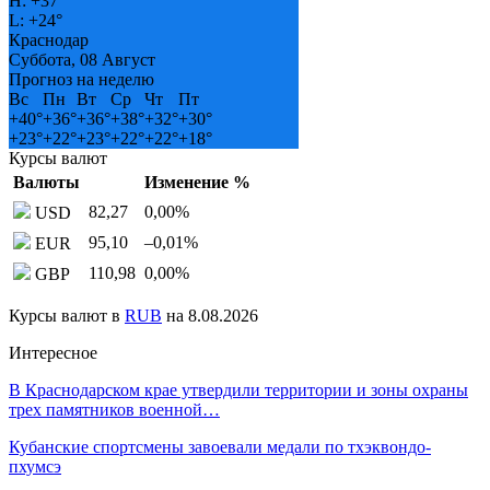
H:
+
37°
L:
+
24°
Краснодар
Суббота, 08 Август
Прогноз на неделю
Вс
Пн
Вт
Ср
Чт
Пт
+
40°
+
36°
+
36°
+
38°
+
32°
+
30°
+
23°
+
22°
+
23°
+
22°
+
22°
+
18°
Курсы валют
Валюты
Изменение %
82,27
0,00
%
USD
95,10
–0,01
%
EUR
110,98
0,00
%
GBP
Курсы валют в
RUB
на 8.08.2026
Интересное
В Краснодарском крае утвердили территории и зоны охраны
трех памятников военной…
Кубанские спортсмены завоевали медали по тхэквондо-
пхумсэ