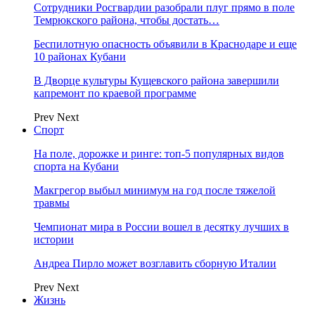
Сотрудники Росгвардии разобрали плуг прямо в поле
Темрюкского района, чтобы достать…
Беспилотную опасность объявили в Краснодаре и еще
10 районах Кубани
В Дворце культуры Кущевского района завершили
капремонт по краевой программе
Prev
Next
Спорт
На поле, дорожке и ринге: топ-5 популярных видов
спорта на Кубани
Макгрегор выбыл минимум на год после тяжелой
травмы
Чемпионат мира в России вошел в десятку лучших в
истории
Андреа Пирло может возглавить сборную Италии
Prev
Next
Жизнь