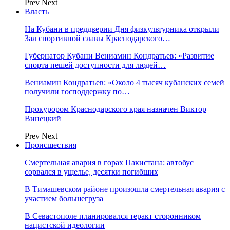
Prev
Next
Власть
На Кубани в преддверии Дня физкультурника открыли
Зал спортивной славы Краснодарского…
Губернатор Кубани Вениамин Кондратьев: «Развитие
спорта пешей доступности для людей…
Вениамин Кондратьев: «Около 4 тысяч кубанских семей
получили господдержку по…
Прокурором Краснодарского края назначен Виктор
Винецкий
Prev
Next
Происшествия
Смертельная авария в горах Пакистана: автобус
сорвался в ущелье, десятки погибших
В Тимашевском районе произошла смертельная авария с
участием большегруза
В Севастополе планировался теракт сторонником
нацистской идеологии