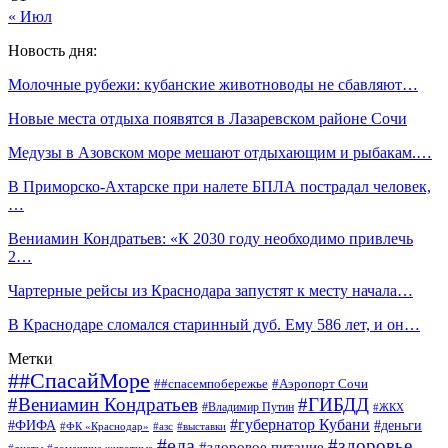
« Июл
Новость дня:
Молочные рубежи: кубанские животноводы не сбавляют…
Новые места отдыха появятся в Лазаревском районе Сочи
Медузы в Азовском море мешают отдыхающим и рыбакам.…
В Приморско-Ахтарске при налете БПЛА пострадал человек,
…
Вениамин Кондратьев: «К 2030 году необходимо привлечь
2…
Чартерные рейсы из Краснодара запустят к месту начала…
В Краснодаре сломался старинный дуб. Ему 586 лет, и он…
Метки
##СпасайМоре
##спасемпобережье
#Аэропорт Сочи
#Вениамин Кондратьев
#ГИБДД
#Владимир Путин
#ЖКХ
#губернатор Кубани
#ФИФА
#деньги
#ФК «Краснодар»
#азс
#выставки
#еда
#здоровье
#здоровое питание