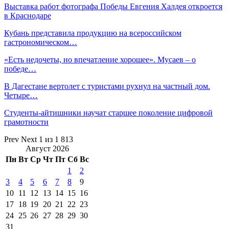
Выставка работ фотографа Победы Евгения Халдея откроется
в Краснодаре
Кубань представила продукцию на всероссийском
гастрономическом…
«Есть недочеты, но впечатление хорошее». Мусаев – о
победе…
В Дагестане вертолет с туристами рухнул на частный дом.
Четыре…
Студенты-айтишники научат старшее поколение цифровой
грамотности
Prev
Next
1 из 1 813
Август 2026
Пн
Вт
Ср
Чт
Пт
Сб
Вс
1
2
3
4
5
6
7
8
9
10
11
12
13
14
15
16
17
18
19
20
21
22
23
24
25
26
27
28
29
30
31