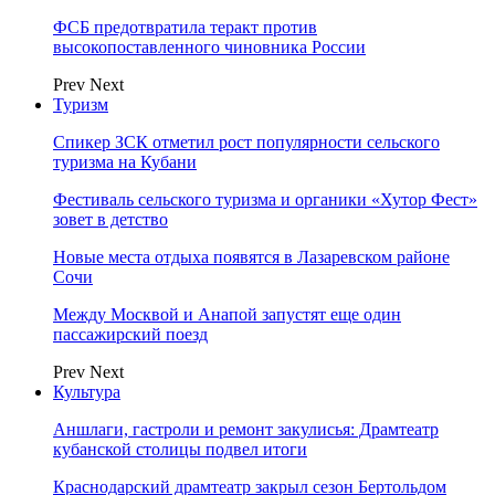
ФСБ предотвратила теракт против
высокопоставленного чиновника России
Prev
Next
Туризм
Спикер ЗСК отметил рост популярности сельского
туризма на Кубани
Фестиваль сельского туризма и органики «Хутор Фест»
зовет в детство
Новые места отдыха появятся в Лазаревском районе
Сочи
Между Москвой и Анапой запустят еще один
пассажирский поезд
Prev
Next
Культура
Аншлаги, гастроли и ремонт закулисья: Драмтеатр
кубанской столицы подвел итоги
Краснодарский драмтеатр закрыл сезон Бертольдом