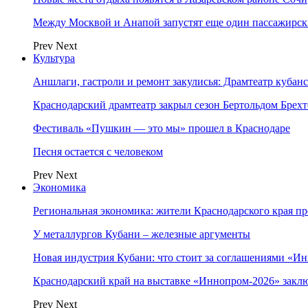
Между Москвой и Анапой запустят еще один пассажирск
Prev
Next
Культура
Аншлаги, гастроли и ремонт закулисья: Драмтеатр кубан
Краснодарский драмтеатр закрыл сезон Бертольдом Брех
Фестиваль «Пушкин — это мы» прошел в Краснодаре
Песня остается с человеком
Prev
Next
Экономика
Региональная экономика: жители Краснодарского края п
У металлургов Кубани – железные аргументы
Новая индустрия Кубани: что стоит за соглашениями «И
Краснодарский край на выставке «Иннопром-2026» закл
Prev
Next