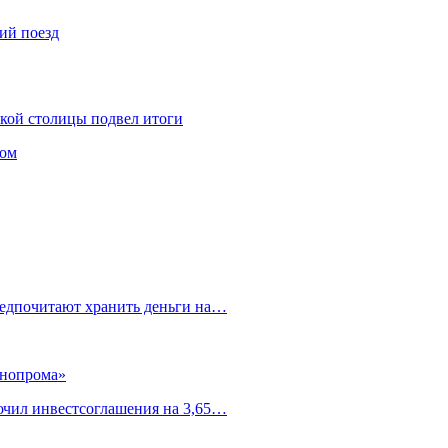
ий поезд
ской столицы подвел итоги
том
редпочитают хранить деньги на…
ннопрома»
ючил инвестсоглашения на 3,65…