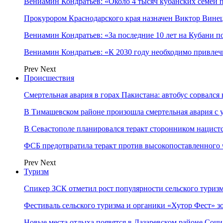
Вениамин Кондратьев: «Около 4 тысяч кубанских семей
Прокурором Краснодарского края назначен Виктор Вине
Вениамин Кондратьев: «За последние 10 лет на Кубани 
Вениамин Кондратьев: «К 2030 году необходимо привлеч
Prev
Next
Происшествия
Смертельная авария в горах Пакистана: автобус сорвался
В Тимашевском районе произошла смертельная авария с 
В Севастополе планировался теракт сторонником нацист
ФСБ предотвратила теракт против высокопоставленного
Prev
Next
Туризм
Спикер ЗСК отметил рост популярности сельского туриз
Фестиваль сельского туризма и органики «Хутор Фест» зо
Новые места отдыха появятся в Лазаревском районе Сочи