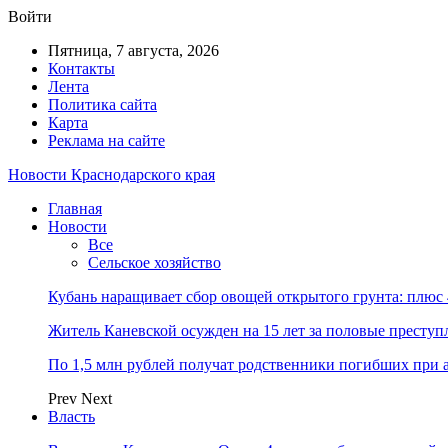
Войти
Пятница, 7 августа, 2026
Контакты
Лента
Политика сайта
Карта
Реклама на сайте
Новости Краснодарского края
Главная
Новости
Все
Сельское хозяйство
Кубань наращивает сбор овощей открытого грунта: плюс
Житель Каневской осужден на 15 лет за половые преступ
По 1,5 млн рублей получат родственники погибших при 
Prev
Next
Власть