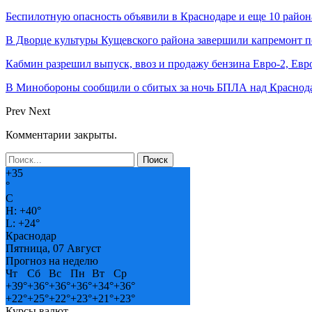
Беспилотную опасность объявили в Краснодаре и еще 10 райо
В Дворце культуры Кущевского района завершили капремонт п
Кабмин разрешил выпуск, ввоз и продажу бензина Евро-2, Евро
В Минобороны сообщили о сбитых за ночь БПЛА над Краснод
Prev
Next
Комментарии закрыты.
+
35
°
C
H:
+
40°
L:
+
24°
Краснодар
Пятница, 07 Август
Прогноз на неделю
Чт
Сб
Вс
Пн
Вт
Ср
+
39°
+
36°
+
36°
+
36°
+
34°
+
36°
+
22°
+
25°
+
22°
+
23°
+
21°
+
23°
Курсы валют