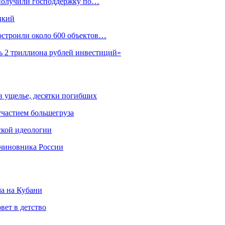
 получили господдержку по…
цкий
построили около 600 объектов…
ь 2 триллиона рублей инвестиций»
 в ущелье, десятки погибших
участием большегруза
ской идеологии
 чиновника России
ма на Кубани
вет в детство