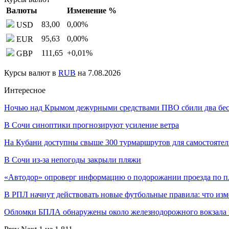
Валюты
Изменение %
83,00
0,00
%
USD
95,63
0,00
%
EUR
111,65
+0,01
%
GBP
Курсы валют в
RUB
на 7.08.2026
Интересное
Ночью над Крымом дежурными средствами ПВО сбили два бе
В Сочи синоптики прогнозируют усиление ветра
На Кубани доступны свыше 300 турмаршрутов для самостояте
В Сочи из-за непогоды закрыли пляжи
«Автодор» опроверг информацию о подорожании проезда по п
В РПЛ начнут действовать новые футбольные правила: что из
Обломки БПЛА обнаружены около железнодорожного вокзала 