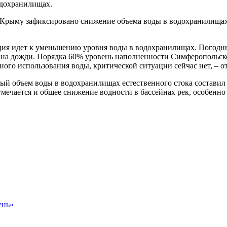
одохранилищах.
 Крыму зафиксировано снижение объема воды в водохранилищах.
нция идет к уменьшению уровня воды в водохранилищах. Погодные
ться на дожди. Порядка 60% уровень наполненности Симферополь
ного использования воды, критической ситуации сейчас нет, – 
ый объем воды в водохранилищах естественного стока составил 
тмечается и общее снижение водности в бассейнах рек, особенн
ень»