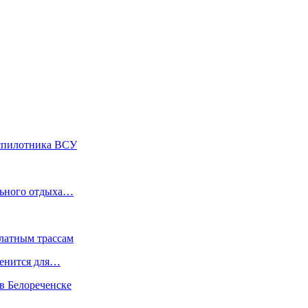
спилотника ВСУ
льного отдыха…
латным трассам
менится для…
в Белореченске