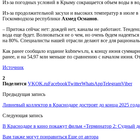
Из-за погодных условий в Крыму сокращается объем воды в в
Из-за продолжительной засухи и высоких температур в июле в
Госкомводхоза республики
Ахмед Османов
.
– Притока сейчас нет: дождей нет, каналы не работают. Тенде
вода еще будет. Волноваться не о чем, но очень будем надея
на 80%. Специалисты нашей отрасли делают все для рациональ
Как ранее сообщало издание kubnews.ru, к концу июня суммарн
ранее, и на 54,97 млн меньше по сравнению с началом июня. О
Источник
2
Поделится
VK
OK.ru
Facebook
Twitter
WhatsApp
Telegram
Viber
Предыдущая запись
Ливневый коллектор в Краснодаре достроят до конца 2025 года
Следующая запись
В Краснодаре в кино покажут фильм «Терминатор 2: Судный д
Вам также могут понравиться
Еще от автора