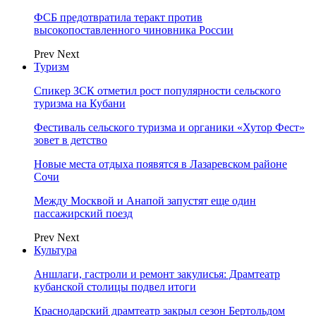
ФСБ предотвратила теракт против
высокопоставленного чиновника России
Prev
Next
Туризм
Спикер ЗСК отметил рост популярности сельского
туризма на Кубани
Фестиваль сельского туризма и органики «Хутор Фест»
зовет в детство
Новые места отдыха появятся в Лазаревском районе
Сочи
Между Москвой и Анапой запустят еще один
пассажирский поезд
Prev
Next
Культура
Аншлаги, гастроли и ремонт закулисья: Драмтеатр
кубанской столицы подвел итоги
Краснодарский драмтеатр закрыл сезон Бертольдом