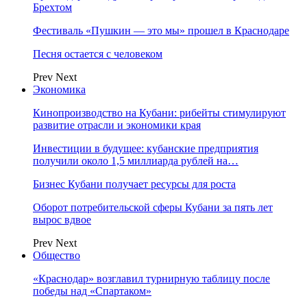
Брехтом
Фестиваль «Пушкин — это мы» прошел в Краснодаре
Песня остается с человеком
Prev
Next
Экономика
Кинопроизводство на Кубани: рибейты стимулируют
развитие отрасли и экономики края
Инвестиции в будущее: кубанские предприятия
получили около 1,5 миллиарда рублей на…
Бизнес Кубани получает ресурсы для роста
Оборот потребительской сферы Кубани за пять лет
вырос вдвое
Prev
Next
Общество
«Краснодар» возглавил турнирную таблицу после
победы над «Спартаком»