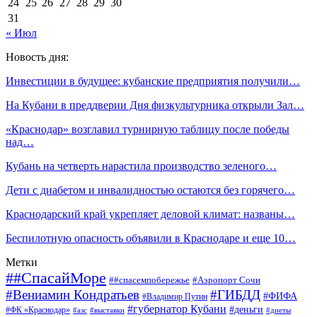
24
25
26
27
28
29
30
31
« Июл
Новость дня:
Инвестиции в будущее: кубанские предприятия получили…
На Кубани в преддверии Дня физкультурника открыли Зал…
«Краснодар» возглавил турнирную таблицу после победы
над…
Кубань на четверть нарастила производство зеленого…
Дети с диабетом и инвалидностью остаются без горячего…
Краснодарский край укрепляет деловой климат: названы…
Беспилотную опасность объявили в Краснодаре и еще 10…
Метки
##СпасайМоре
##спасемпобережье
#Аэропорт Сочи
#Вениамин Кондратьев
#ГИБДД
#ФИФА
#Владимир Путин
#губернатор Кубани
#деньги
#ФК «Краснодар»
#азс
#выставки
#диеты