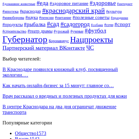
#еда
#здоровье
#здоровое питание
#домашние животные
#интернет
#краснодарский край
#ипотека
#краснодар
#культура
#наука
#полезные советы
#пенсии
#питание
#минобороны
#праздники
#сад
#садогород
#рыбалка
#спорт
#продукты
#сочи
#собаки
#футбол
#театр драмы
#урожай
#строительство
#ученые
Губернатор
Нацпроекты
Коронавирус
ЧС
Партнерский материал ВКонтакте
Выбор читателей:
В Краснодаре появился книжный клуб, посвященный
экологии.…
Как начать онлайн-бизнес за 15 минут: главное со…
Врач рассказал о вредных и полезных продуктах для кожи
В центре Краснодара на два дня ограничат движение
транспорта
Популярные категории
Общество
1573
Власть
1542