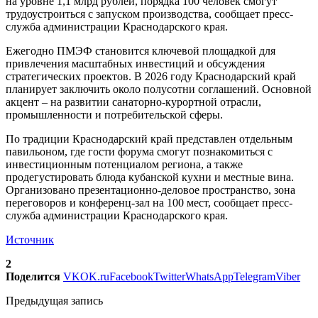
на уровне 1,1 млрд рублей, порядка 100 человек смогут
трудоустроиться с запуском производства, сообщает пресс-
служба администрации Краснодарского края.
Ежегодно ПМЭФ становится ключевой площадкой для
привлечения масштабных инвестиций и обсуждения
стратегических проектов. В 2026 году Краснодарский край
планирует заключить около полусотни соглашений. Основной
акцент – на развитии санаторно-курортной отрасли,
промышленности и потребительской сферы.
По традиции Краснодарский край представлен отдельным
павильоном, где гости форума смогут познакомиться с
инвестиционным потенциалом региона, а также
продегустировать блюда кубанской кухни и местные вина.
Организовано презентационно-деловое пространство, зона
переговоров и конференц-зал на 100 мест, сообщает пресс-
служба администрации Краснодарского края.
Источник
2
Поделится
VK
OK.ru
Facebook
Twitter
WhatsApp
Telegram
Viber
Предыдущая запись