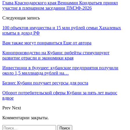
Глава Краснодарского края Вениамин Кондратьев принял
участие в пленарном заседании ПМЭФ-2026
Следующая запись
100 объектов имущества и 15 млн рублей семьи Хахалевых
изъяты в доход РФ
Вам также могут понравиться
Еще от автора
Кинопроизводство на Кубани: рибейты стимулируют
развитие отрасли и экономики края
Инвестиции в будущее: кубанские предприятия получили
около 1,5 миллиарда рублей на…
Бизнес Кубани получает ресурсы для роста
Оборот потребительской сферы Кубани за пять лет вырос
вдвое
Prev
Next
Комментарии закрыты.