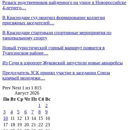
Розыск родственников найденного на улице в Новороссийске
4-летнего…
В Краснодаре суд окончил формирование коллегии
присяжных заседателей…
В Краснодаре стартовали спортивные мероприятия по
танцевальному спорту
Новый туристический горный маршрут появится в
Туапсинском районе…
Из Сочи в аэропорт Жуковский запустили новые авиарейсы
Председатель ЗСК принял участие в заседании Союза
казачьей молодежи…
Prev
Next
1 из 1 815
Август 2026
Пн
Вт
Ср
Чт
Пт
Сб
Вс
1
2
3
4
5
6
7
8
9
10
11
12
13
14
15
16
17
18
19
20
21
22
23