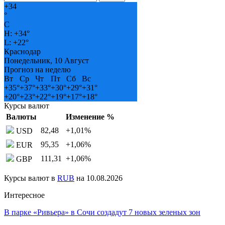
+
34
°
C
H:
+
34°
L:
+
22°
Краснодар
Понедельник, 10 Август
Прогноз на неделю
Вт
Ср
Чт
Пт
Сб
Вс
+
35°
+
37°
+
33°
+
30°
+
29°
+
31°
+
20°
+
23°
+
22°
+
19°
+
17°
+
18°
Курсы валют
Валюты
Изменение %
82,48
+1,01
%
USD
95,35
+1,06
%
EUR
111,31
+1,06
%
GBP
Курсы валют в
RUB
на 10.08.2026
Интересное
В парке «Ривьера» в Сочи создадут 7 новых зеленых зон