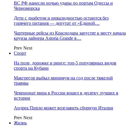
ВС РФ нанесли ночью удары по портам Одессы и
Черноморска
Дети с диабетом и инвалидностью остаются без
горячего питания — депутат от «Единой…
Чартерные рейсы из Краснодара запустят к месту начала
круиза лайнера Astoria Grande в…
Prev
Next
Спорт
На поле, дорожке и ринге: топ-5 популярных видов
спорта на Кубани
Макгрегор выбыл минимум на год после тяжелой
травмы
Чемпионат мира в России вошел в десятку лучших в
истории
Андреа Пирло может возглавить сборную Италии
Prev
Next
Жизнь