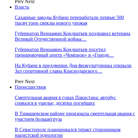
Prev
Next
Власть
Сахарные заводы Кубани переработали первые 500
тысяч тонн свеклы нового урожая
Губернатор Вениамин Кондратьев поздравил ветерана
Великой Отечественной войны…
Губернатор Вениамин Кондратьев посетил
тренировочный центр «Чемпион» в «Городе…
На Кубани в преддверии Дня физкультурника открыли
Зал спортивной славы Краснодарского…
Prev
Next
Происшествия
Смертельная авария в горах Пакистана: автобус
сорвался в ущелье, десятки погибших
В Тимашевском районе произошла смертельная авария с
участием большегруза
В Севастополе планировался теракт сторонником
нацистской идеологии