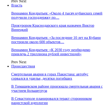
Prev
Next
Власть
Вениамин Кондратьев: «Около 4 тысяч кубанских семей
получили господдержку по…
Прокурором Краснодарского края назначен Виктор
Винецкий
Вениамин Кондратьев: «За последние 10 лет на Кубани
построили около 600 объектов…
Вениамин Кондратьев: «К 2030 году необходимо
привлечь 2 триллиона рублей инвестиций»
Prev
Next
Происшествия
Смертельная авария в горах Пакистана: автобус
сорвался в ущелье, десятки погибших
В Тимашевском районе произошла смертельная авария с
участием большегруза
В Севастополе планировался теракт сторонником
нацистской идеологии