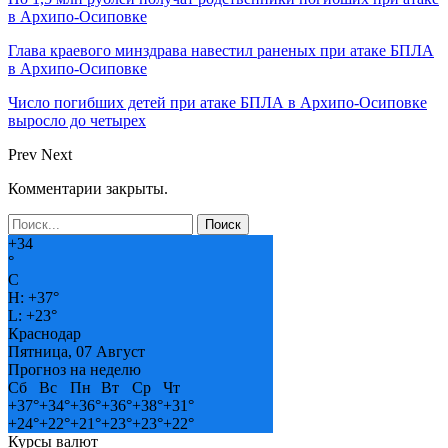
в Архипо-Осиповке
Глава краевого минздрава навестил раненых при атаке БПЛА
в Архипо-Осиповке
Число погибших детей при атаке БПЛА в Архипо-Осиповке
выросло до четырех
Prev
Next
Комментарии закрыты.
+
34
°
C
H:
+
37°
L:
+
23°
Краснодар
Пятница, 07 Август
Прогноз на неделю
Сб
Вс
Пн
Вт
Ср
Чт
+
37°
+
34°
+
36°
+
36°
+
38°
+
31°
+
24°
+
22°
+
21°
+
23°
+
23°
+
22°
Курсы валют