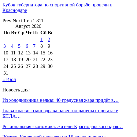
Кубок губернатора по спортивной борьбе провели в
Краснодаре
Prev
Next
1 из 1 811
Август 2026
Пн
Вт
Ср
Чт
Пт
Сб
Вс
1
2
3
4
5
6
7
8
9
10
11
12
13
14
15
16
17
18
19
20
21
22
23
24
25
26
27
28
29
30
31
« Июл
Новость дня:
Из холодильника нельзя: 40-градусная жара придёт в…
Глава краевого минздрава навестил раненых при атаке
БПЛА…
Региональная экономика: жители Краснодарского края…
Житель Каневской осужден на 15 лет за половые…