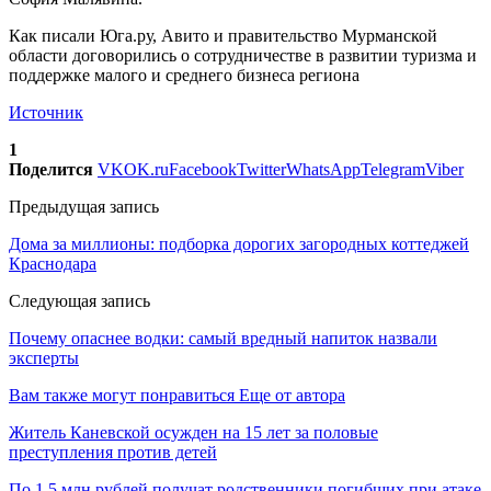
Как писали Юга.ру, Авито и правительство Мурманской
области договорились о сотрудничестве в развитии туризма и
поддержке малого и среднего бизнеса региона
Источник
1
Поделится
VK
OK.ru
Facebook
Twitter
WhatsApp
Telegram
Viber
Предыдущая запись
Дома за миллионы: подборка дорогих загородных коттеджей
Краснодара
Следующая запись
Почему опаснее водки: самый вредный напиток назвали
эксперты
Вам также могут понравиться
Еще от автора
Житель Каневской осужден на 15 лет за половые
преступления против детей
По 1,5 млн рублей получат родственники погибших при атаке