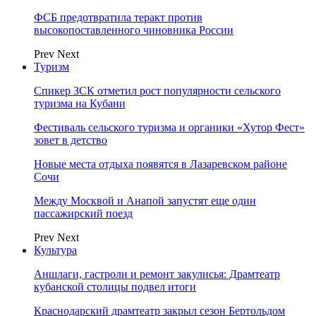
ФСБ предотвратила теракт против
высокопоставленного чиновника России
Prev
Next
Туризм
Спикер ЗСК отметил рост популярности сельского
туризма на Кубани
Фестиваль сельского туризма и органики «Хутор Фест»
зовет в детство
Новые места отдыха появятся в Лазаревском районе
Сочи
Между Москвой и Анапой запустят еще один
пассажирский поезд
Prev
Next
Культура
Аншлаги, гастроли и ремонт закулисья: Драмтеатр
кубанской столицы подвел итоги
Краснодарский драмтеатр закрыл сезон Бертольдом