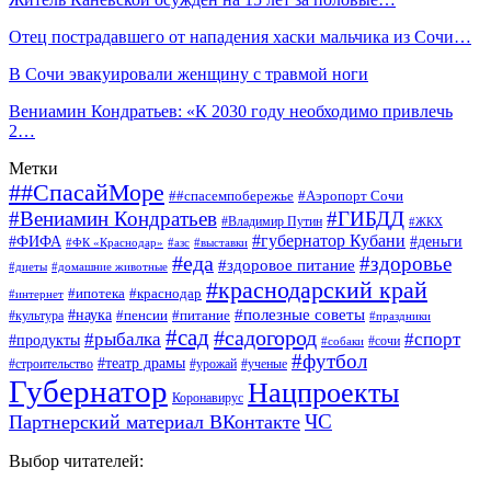
Отец пострадавшего от нападения хаски мальчика из Сочи…
В Сочи эвакуировали женщину с травмой ноги
Вениамин Кондратьев: «К 2030 году необходимо привлечь
2…
Метки
##СпасайМоре
##спасемпобережье
#Аэропорт Сочи
#Вениамин Кондратьев
#ГИБДД
#Владимир Путин
#ЖКХ
#губернатор Кубани
#ФИФА
#деньги
#ФК «Краснодар»
#азс
#выставки
#еда
#здоровье
#здоровое питание
#диеты
#домашние животные
#краснодарский край
#ипотека
#краснодар
#интернет
#наука
#полезные советы
#пенсии
#питание
#культура
#праздники
#сад
#садогород
#рыбалка
#спорт
#продукты
#сочи
#собаки
#футбол
#театр драмы
#строительство
#урожай
#ученые
Губернатор
Нацпроекты
Коронавирус
ЧС
Партнерский материал ВКонтакте
Выбор читателей: