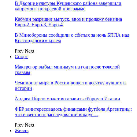
В Дворце культуры Кущевского района завершили
капремонт по краевой программе
Кабмин разрешил выпуск, ввоз и продажу бензина
Евро-2, Евро-3, Евро-4
В Минобороны сообщили о сбитых за ночь БПЛА над
Краснодарским краем
Prev
Next
Спорт
Макгрегор выбыл минимум на год после тяжелой
травмы
Чемпионат мира в России вошел в десятку лучших в
истории
Андреа Пирло может возглавить сборную Италии
ФБР заинтересовалось финансами футбола Аргентины:
что известно о расследовании вокруг…
Prev
Next
Жизнь