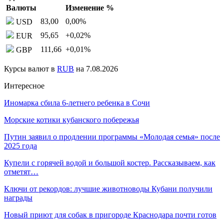
Валюты
Изменение %
83,00
0,00
%
USD
95,65
+0,02
%
EUR
111,66
+0,01
%
GBP
Курсы валют в
RUB
на 7.08.2026
Интересное
Иномарка сбила 6-летнего ребенка в Сочи
Морские котики кубанского побережья
Путин заявил о продлении программы «Молодая семья» после
2025 года
Купели с горячей водой и большой костер. Рассказываем, как
отметят…
Ключи от рекордов: лучшие животноводы Кубани получили
награды
Новый приют для собак в пригороде Краснодара почти готов