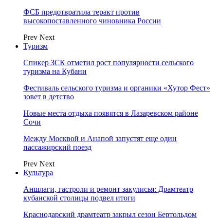
ФСБ предотвратила теракт против
высокопоставленного чиновника России
Prev
Next
Туризм
Спикер ЗСК отметил рост популярности сельского
туризма на Кубани
Фестиваль сельского туризма и органики «Хутор Фест»
зовет в детство
Новые места отдыха появятся в Лазаревском районе
Сочи
Между Москвой и Анапой запустят еще один
пассажирский поезд
Prev
Next
Культура
Аншлаги, гастроли и ремонт закулисья: Драмтеатр
кубанской столицы подвел итоги
Краснодарский драмтеатр закрыл сезон Бертольдом