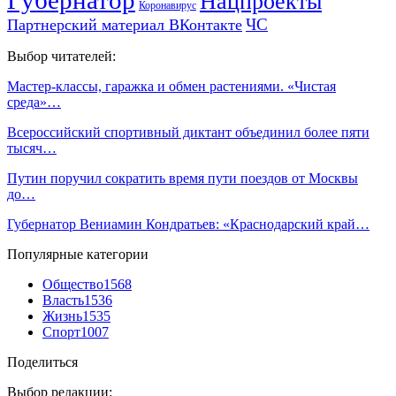
Нацпроекты
Коронавирус
ЧС
Партнерский материал ВКонтакте
Выбор читателей:
Мастер-классы, гаражка и обмен растениями. «Чистая
среда»…
Всероссийский спортивный диктант объединил более пяти
тысяч…
Путин поручил сократить время пути поездов от Москвы
до…
Губернатор Вениамин Кондратьев: «Краснодарский край…
Популярные категории
Общество
1568
Власть
1536
Жизнь
1535
Спорт
1007
Поделиться
Выбор редакции: