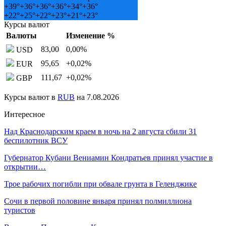
+
39°
+
36°
+
36°
+
36°
+
34°
+
36°
+
22°
+
25°
+
22°
+
23°
+
21°
+
23°
Курсы валют
Валюты
Изменение %
83,00
0,00
%
USD
95,65
+0,02
%
EUR
111,67
+0,02
%
GBP
Курсы валют в
RUB
на 7.08.2026
Интересное
Над Краснодарским краем в ночь на 2 августа сбили 31
беспилотник ВСУ
Губернатор Кубани Вениамин Кондратьев принял участие в
открытии…
Трое рабочих погибли при обвале грунта в Геленджике
Сочи в первой половине января принял полмиллиона
туристов