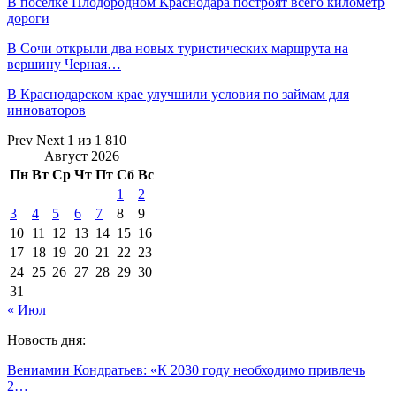
В поселке Плодородном Краснодара построят всего километр
дороги
В Сочи открыли два новых туристических маршрута на
вершину Черная…
В Краснодарском крае улучшили условия по займам для
инноваторов
Prev
Next
1 из 1 810
Август 2026
Пн
Вт
Ср
Чт
Пт
Сб
Вс
1
2
3
4
5
6
7
8
9
10
11
12
13
14
15
16
17
18
19
20
21
22
23
24
25
26
27
28
29
30
31
« Июл
Новость дня:
Вениамин Кондратьев: «К 2030 году необходимо привлечь
2…