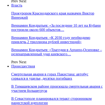
Prev
Next
Власть
Прокурором Краснодарского края назначен Виктор
Винецкий
Вениамин Кондратьев: «За последние 10 лет на Кубани
построили около 600 объектов…
Вениамин Кондратьев: «К 2030 году необходимо
привлечь 2 триллиона рублей инвестиций»
Вениамин Кондратьев: «Трагедия в Архипо-Осиповке –
целенаправленный удар киевского…
Prev
Next
Происшествия
Смертельная авария в горах Пакистана: автобус
сорвался в ущелье, десятки погибших
В Тимашевском районе произошла смертельная авария с
участием большегруза
В Севастополе планировался теракт сторонником
нацистской идеологии