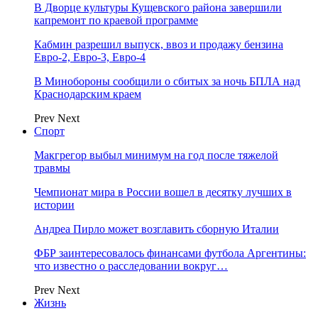
В Дворце культуры Кущевского района завершили
капремонт по краевой программе
Кабмин разрешил выпуск, ввоз и продажу бензина
Евро-2, Евро-3, Евро-4
В Минобороны сообщили о сбитых за ночь БПЛА над
Краснодарским краем
Prev
Next
Спорт
Макгрегор выбыл минимум на год после тяжелой
травмы
Чемпионат мира в России вошел в десятку лучших в
истории
Андреа Пирло может возглавить сборную Италии
ФБР заинтересовалось финансами футбола Аргентины:
что известно о расследовании вокруг…
Prev
Next
Жизнь