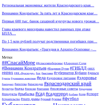
Региональная экономика: жители Краснодарского края…
Вениамин Кондратьев: За пять лет в Краснодарском крае…
Первые 600 тыс. банок сахарной кукурузы нового урожая…
Глава краевого минздрава навестил раненых при атаке
БПЛА…
По 1,5 млн рублей получат родственники погибших при…
Вениамин Кондратьев: «Трагедия в Архипо-Осиповке –…
Метки
##СпасайМоре
##спасемпобережье
#Аэропорт Сочи
#Вениамин Кондратьев
#ГИБДД
#Владимир Путин
#ЖКХ
#губернатор Кубани
#ФИФА
#деньги
#ФК «Краснодар»
#азс
#выставки
#еда
#здоровье
#здоровое питание
#диеты
#домашние животные
#краснодарский край
#ипотека
#краснодар
#интернет
#наука
#полезные советы
#пенсии
#питание
#культура
#праздники
#сад
#садогород
#рыбалка
#спорт
#продукты
#сочи
#собаки
#футбол
#театр драмы
#строительство
#урожай
#ученые
Губернатор