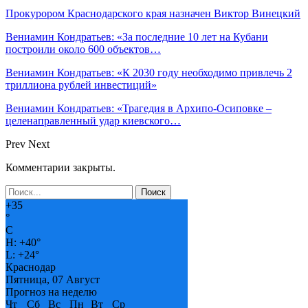
Прокурором Краснодарского края назначен Виктор Винецкий
Вениамин Кондратьев: «За последние 10 лет на Кубани
построили около 600 объектов…
Вениамин Кондратьев: «К 2030 году необходимо привлечь 2
триллиона рублей инвестиций»
Вениамин Кондратьев: «Трагедия в Архипо-Осиповке –
целенаправленный удар киевского…
Prev
Next
Комментарии закрыты.
+
35
°
C
H:
+
40°
L:
+
24°
Краснодар
Пятница, 07 Август
Прогноз на неделю
Чт
Сб
Вс
Пн
Вт
Ср