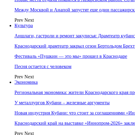
Между Москвой и Анапой запустят еще один пассажирск
Prev
Next
Культура
Аншлаги, гастроли и ремонт закулисья: Драмтеатр кубан
Краснодарский драмтеатр закрыл сезон Бертольдом Брех
Фестиваль «Пушкин — это мы» прошел в Краснодаре
Песня остается с человеком
Prev
Next
Экономика
Региональная экономика: жители Краснодарского края п
У металлургов Кубани – железные аргументы
Новая индустрия Кубани: что стоит за соглашениями «И
Краснодарский край на выставке «Иннопром-2026» закл
Prev
Next