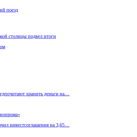
ий поезд
ской столицы подвел итоги
том
редпочитают хранить деньги на…
ннопрома»
ючил инвестсоглашения на 3,65…