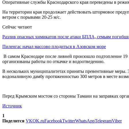
Оперативные службы Краснодарского края переведены в режим
На территории края продолжает действовать штормовое предуп
ветром с порывами 20-25 м/с.
Сейчас читают
Разлив опасных химикатов после атаки БПЛА, семьям погиб
Пиленгас начал массово плодиться в Азовском море
В самом Краснодаре после ливней произошло подтопление 19 п
организованы работы по откачке и водоотведению.
В нескольких муниципалитетах приняты превентивные меры. 
водоналивную дамбу протяженностью 300 метров в месте возмо
Перед Крымским мостом со стороны Тамани на заправках орга
Источник
1
Поделится
VK
OK.ru
Facebook
Twitter
WhatsApp
Telegram
Viber