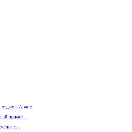
а отдых в Анапе
 край примет…
печенье с…