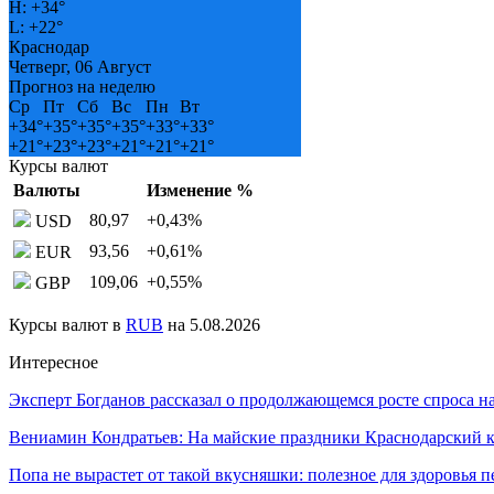
H:
+
34°
L:
+
22°
Краснодар
Четверг, 06 Август
Прогноз на неделю
Ср
Пт
Сб
Вс
Пн
Вт
+
34°
+
35°
+
35°
+
35°
+
33°
+
33°
+
21°
+
23°
+
23°
+
21°
+
21°
+
21°
Курсы валют
Валюты
Изменение %
80,97
+0,43
%
USD
93,56
+0,61
%
EUR
109,06
+0,55
%
GBP
Курсы валют в
RUB
на 5.08.2026
Интересное
Эксперт Богданов рассказал о продолжающемся росте спроса н
Вениамин Кондратьев: На майские праздники Краснодарский
Попа не вырастет от такой вкусняшки: полезное для здоровья 