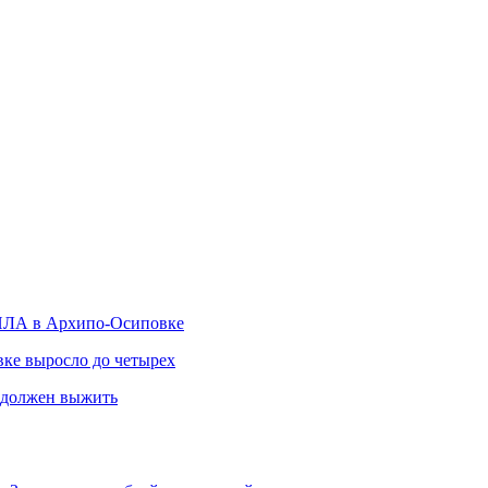
БПЛА в Архипо-Осиповке
ке выросло до четырех
н должен выжить