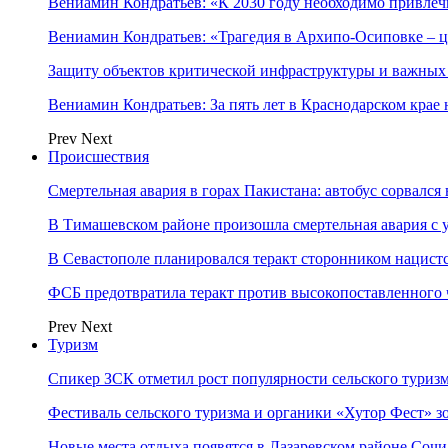
Вениамин Кондратьев: «К 2030 году необходимо привлеч
Вениамин Кондратьев: «Трагедия в Архипо-Осиповке – 
Защиту объектов критической инфраструктуры и важны
Вениамин Кондратьев: За пять лет в Краснодарском кра
Prev
Next
Происшествия
Смертельная авария в горах Пакистана: автобус сорвался
В Тимашевском районе произошла смертельная авария с 
В Севастополе планировался теракт сторонником нацист
ФСБ предотвратила теракт против высокопоставленного
Prev
Next
Туризм
Спикер ЗСК отметил рост популярности сельского туриз
Фестиваль сельского туризма и органики «Хутор Фест» зо
Новые места отдыха появятся в Лазаревском районе Сочи