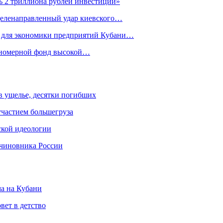
ь 2 триллиона рублей инвестиций»
целенаправленный удар киевского…
х для экономики предприятий Кубани…
е номерной фонд высокой…
 в ущелье, десятки погибших
участием большегруза
ской идеологии
 чиновника России
ма на Кубани
вет в детство