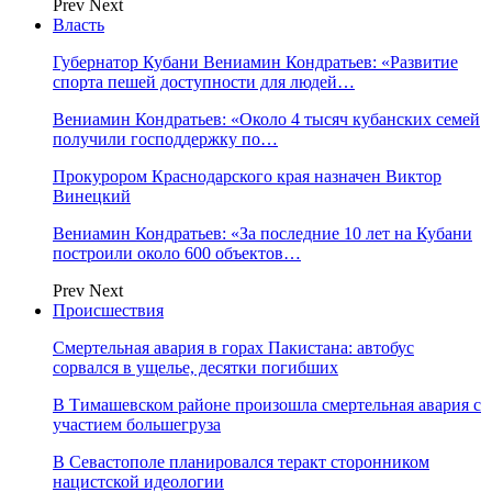
Prev
Next
Власть
Губернатор Кубани Вениамин Кондратьев: «Развитие
спорта пешей доступности для людей…
Вениамин Кондратьев: «Около 4 тысяч кубанских семей
получили господдержку по…
Прокурором Краснодарского края назначен Виктор
Винецкий
Вениамин Кондратьев: «За последние 10 лет на Кубани
построили около 600 объектов…
Prev
Next
Происшествия
Смертельная авария в горах Пакистана: автобус
сорвался в ущелье, десятки погибших
В Тимашевском районе произошла смертельная авария с
участием большегруза
В Севастополе планировался теракт сторонником
нацистской идеологии