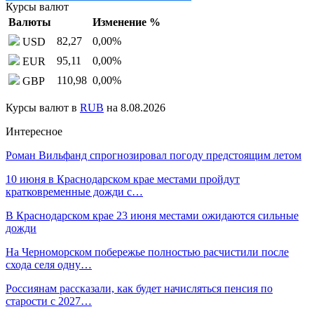
Курсы валют
Валюты
Изменение %
82,27
0,00
%
USD
95,11
0,00
%
EUR
110,98
0,00
%
GBP
Курсы валют в
RUB
на 8.08.2026
Интересное
​Роман Вильфанд спрогнозировал погоду предстоящим летом
10 июня в Краснодарском крае местами пройдут
кратковременные дожди с…
В Краснодарском крае 23 июня местами ожидаются сильные
дожди
​На Черноморском побережье полностью расчистили после
схода селя одну…
Россиянам рассказали, как будет начисляться пенсия по
старости с 2027…