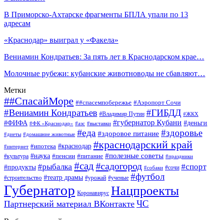
В Приморско-Ахтарске фрагменты БПЛА упали по 13
адресам
«Краснодар» выиграл у «Факела»
Вениамин Кондратьев: За пять лет в Краснодарском крае…
Молочные рубежи: кубанские животноводы не сбавляют…
Метки
##СпасайМоре
##спасемпобережье
#Аэропорт Сочи
#Вениамин Кондратьев
#ГИБДД
#Владимир Путин
#ЖКХ
#губернатор Кубани
#ФИФА
#деньги
#ФК «Краснодар»
#азс
#выставки
#еда
#здоровье
#здоровое питание
#диеты
#домашние животные
#краснодарский край
#ипотека
#краснодар
#интернет
#наука
#полезные советы
#пенсии
#питание
#культура
#праздники
#сад
#садогород
#рыбалка
#спорт
#продукты
#сочи
#собаки
#футбол
#театр драмы
#строительство
#урожай
#ученые
Губернатор
Нацпроекты
Коронавирус
ЧС
Партнерский материал ВКонтакте