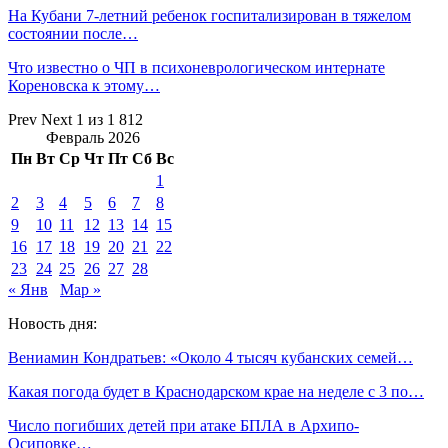
На Кубани 7-летний ребенок госпитализирован в тяжелом
состоянии после…
Что известно о ЧП в психоневрологическом интернате
Кореновска к этому…
Prev
Next
1 из 1 812
Февраль 2026
Пн
Вт
Ср
Чт
Пт
Сб
Вс
1
2
3
4
5
6
7
8
9
10
11
12
13
14
15
16
17
18
19
20
21
22
23
24
25
26
27
28
« Янв
Мар »
Новость дня:
Вениамин Кондратьев: «Около 4 тысяч кубанских семей…
Какая погода будет в Краснодарском крае на неделе с 3 по…
Число погибших детей при атаке БПЛА в Архипо-
Осиповке…