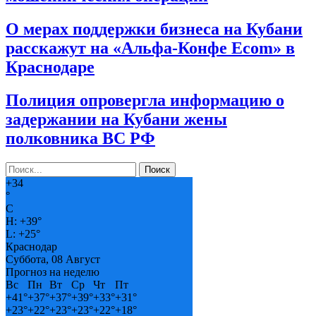
О мерах поддержки бизнеса на Кубани
расскажут на «Альфа-Конфе Ecom» в
Краснодаре
Полиция опровергла информацию о
задержании на Кубани жены
полковника ВС РФ
+
34
°
C
H:
+
39°
L:
+
25°
Краснодар
Суббота, 08 Август
Прогноз на неделю
Вс
Пн
Вт
Ср
Чт
Пт
+
41°
+
37°
+
37°
+
39°
+
33°
+
31°
+
23°
+
22°
+
23°
+
23°
+
22°
+
18°