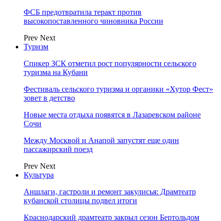
ФСБ предотвратила теракт против
высокопоставленного чиновника России
Prev
Next
Туризм
Спикер ЗСК отметил рост популярности сельского
туризма на Кубани
Фестиваль сельского туризма и органики «Хутор Фест»
зовет в детство
Новые места отдыха появятся в Лазаревском районе
Сочи
Между Москвой и Анапой запустят еще один
пассажирский поезд
Prev
Next
Культура
Аншлаги, гастроли и ремонт закулисья: Драмтеатр
кубанской столицы подвел итоги
Краснодарский драмтеатр закрыл сезон Бертольдом