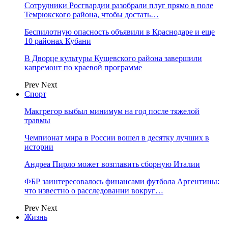
Сотрудники Росгвардии разобрали плуг прямо в поле
Темрюкского района, чтобы достать…
Беспилотную опасность объявили в Краснодаре и еще
10 районах Кубани
В Дворце культуры Кущевского района завершили
капремонт по краевой программе
Prev
Next
Спорт
Макгрегор выбыл минимум на год после тяжелой
травмы
Чемпионат мира в России вошел в десятку лучших в
истории
Андреа Пирло может возглавить сборную Италии
ФБР заинтересовалось финансами футбола Аргентины:
что известно о расследовании вокруг…
Prev
Next
Жизнь