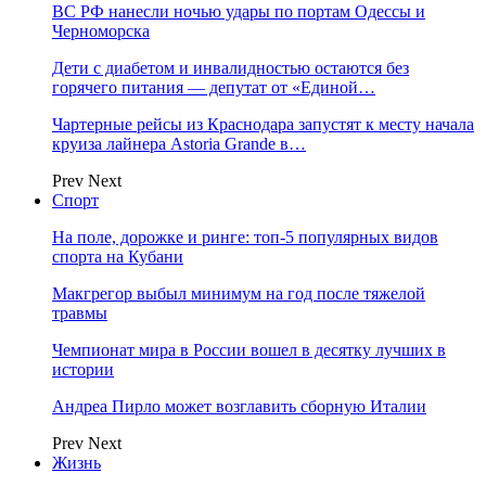
ВС РФ нанесли ночью удары по портам Одессы и
Черноморска
Дети с диабетом и инвалидностью остаются без
горячего питания — депутат от «Единой…
Чартерные рейсы из Краснодара запустят к месту начала
круиза лайнера Astoria Grande в…
Prev
Next
Спорт
На поле, дорожке и ринге: топ-5 популярных видов
спорта на Кубани
Макгрегор выбыл минимум на год после тяжелой
травмы
Чемпионат мира в России вошел в десятку лучших в
истории
Андреа Пирло может возглавить сборную Италии
Prev
Next
Жизнь