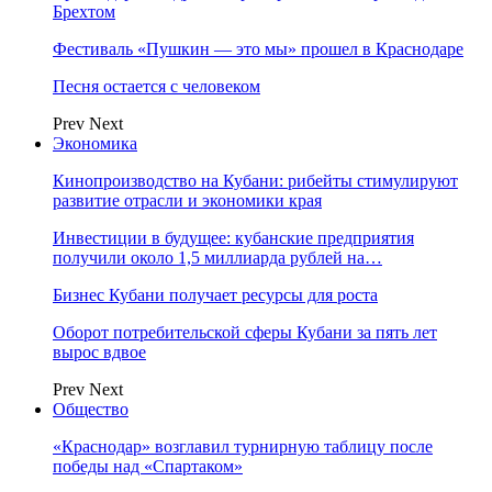
Брехтом
Фестиваль «Пушкин — это мы» прошел в Краснодаре
Песня остается с человеком
Prev
Next
Экономика
Кинопроизводство на Кубани: рибейты стимулируют
развитие отрасли и экономики края
Инвестиции в будущее: кубанские предприятия
получили около 1,5 миллиарда рублей на…
Бизнес Кубани получает ресурсы для роста
Оборот потребительской сферы Кубани за пять лет
вырос вдвое
Prev
Next
Общество
«Краснодар» возглавил турнирную таблицу после
победы над «Спартаком»