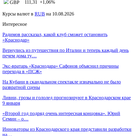
111,31
+1,06
%
GBP
Курсы валют в
RUB
на 10.08.2026
Интересное
Радимов рассказал, какой клуб сможет остановить
«Краснодар»
Вернулись из путешествия по Италии и теперь каждый день
печем дома ту…
Экс-вратарь «Краснодара» Сафонов объяснил причины
перехода в «ПСЖ»
На Кубани в скандальном спектакле изначально не было
развратной сцены
Ливни, грозы и гололед прогнозируют в Краснодарском крае
9 января
«Второй год подряд очень интересная концовка». Юрий
Семин – о…
Инноваторы из Краснодарского края представили разработки
на…