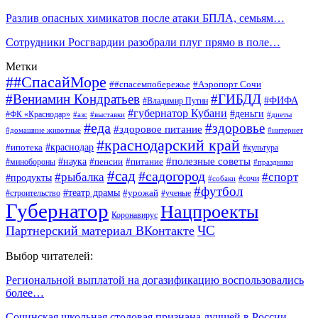
Разлив опасных химикатов после атаки БПЛА, семьям…
Сотрудники Росгвардии разобрали плуг прямо в поле…
Метки
##СпасайМоре
##спасемпобережье
#Аэропорт Сочи
#Вениамин Кондратьев
#ГИБДД
#ФИФА
#Владимир Путин
#губернатор Кубани
#деньги
#ФК «Краснодар»
#азс
#выставки
#диеты
#еда
#здоровье
#здоровое питание
#домашние животные
#интернет
#краснодарский край
#ипотека
#краснодар
#культура
#наука
#полезные советы
#пенсии
#питание
#минобороны
#праздники
#сад
#садогород
#рыбалка
#спорт
#продукты
#сочи
#собаки
#футбол
#театр драмы
#урожай
#строительство
#ученые
Губернатор
Нацпроекты
Коронавирус
ЧС
Партнерский материал ВКонтакте
Выбор читателей:
Региональной выплатой на догазификацию воспользовались
более…
Сочинская школьная столовая признана лучшей в России