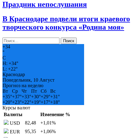
Праздник непослушания
В Краснодаре подвели итоги краевого
творческого конкурса «Родина моя»
+
34
°
C
H:
+
34°
L:
+
22°
Краснодар
Понедельник, 10 Август
Прогноз на неделю
Вт
Ср
Чт
Пт
Сб
Вс
+
35°
+
37°
+
33°
+
30°
+
29°
+
31°
+
20°
+
23°
+
22°
+
19°
+
17°
+
18°
Курсы валют
Валюты
Изменение %
82,48
+1,01
%
USD
95,35
+1,06
%
EUR