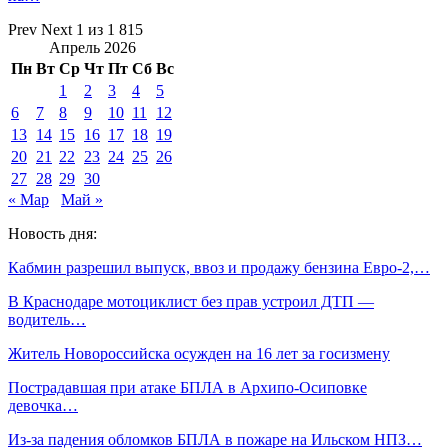
Prev
Next
1 из 1 815
Апрель 2026
Пн
Вт
Ср
Чт
Пт
Сб
Вс
1
2
3
4
5
6
7
8
9
10
11
12
13
14
15
16
17
18
19
20
21
22
23
24
25
26
27
28
29
30
« Мар
Май »
Новость дня:
Кабмин разрешил выпуск, ввоз и продажу бензина Евро-2,…
В Краснодаре мотоциклист без прав устроил ДТП —
водитель…
Житель Новороссийска осужден на 16 лет за госизмену
Пострадавшая при атаке БПЛА в Архипо-Осиповке
девочка…
Из-за падения обломков БПЛА в пожаре на Ильском НПЗ…