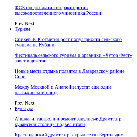
ФСБ предотвратила теракт против
высокопоставленного чиновника России
Prev
Next
Туризм
Спикер ЗСК отметил рост популярности сельского
туризма на Кубани
Фестиваль сельского туризма и органики «Хутор Фест»
зовет в детство
Новые места отдыха появятся в Лазаревском районе
Сочи
Между Москвой и Анапой запустят еще один
пассажирский поезд
Prev
Next
Культура
Аншлаги, гастроли и ремонт закулисья: Драмтеатр
кубанской столицы подвел итоги
Краснодарский драмтеатр закрыл сезон Бертольдом