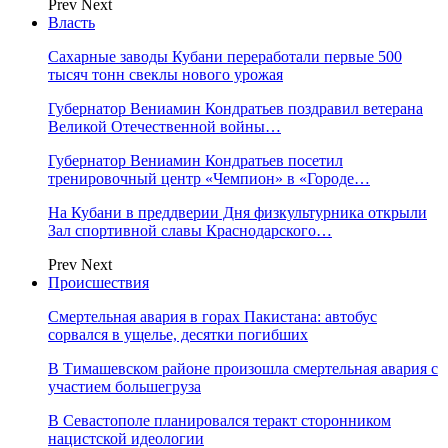
Prev
Next
Власть
Сахарные заводы Кубани переработали первые 500
тысяч тонн свеклы нового урожая
Губернатор Вениамин Кондратьев поздравил ветерана
Великой Отечественной войны…
Губернатор Вениамин Кондратьев посетил
тренировочный центр «Чемпион» в «Городе…
На Кубани в преддверии Дня физкультурника открыли
Зал спортивной славы Краснодарского…
Prev
Next
Происшествия
Смертельная авария в горах Пакистана: автобус
сорвался в ущелье, десятки погибших
В Тимашевском районе произошла смертельная авария с
участием большегруза
В Севастополе планировался теракт сторонником
нацистской идеологии