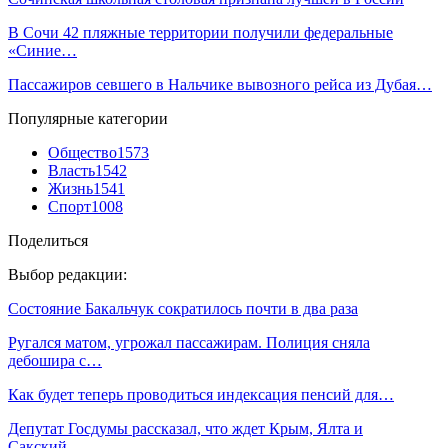
В Сочи 42 пляжные территории получили федеральные
«Синие…
Пассажиров севшего в Нальчике вывозного рейса из Дубая…
Популярные категории
Общество
1573
Власть
1542
Жизнь
1541
Спорт
1008
Поделиться
Выбор редакции:
Состояние Бакальчук сократилось почти в два раза
Ругался матом, угрожал пассажирам. Полиция сняла
дебошира с…
Как будет теперь проводиться индексация пенсий для…
Депутат Госдумы рассказал, что ждет Крым, Ялта и
Сакский…