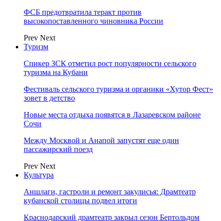
ФСБ предотвратила теракт против
высокопоставленного чиновника России
Prev
Next
Туризм
Спикер ЗСК отметил рост популярности сельского
туризма на Кубани
Фестиваль сельского туризма и органики «Хутор Фест»
зовет в детство
Новые места отдыха появятся в Лазаревском районе
Сочи
Между Москвой и Анапой запустят еще один
пассажирский поезд
Prev
Next
Культура
Аншлаги, гастроли и ремонт закулисья: Драмтеатр
кубанской столицы подвел итоги
Краснодарский драмтеатр закрыл сезон Бертольдом