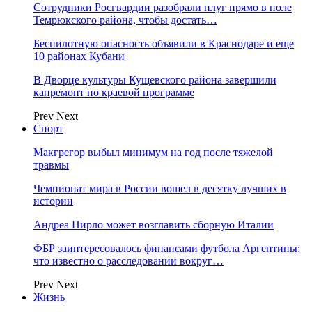
Сотрудники Росгвардии разобрали плуг прямо в поле
Темрюкского района, чтобы достать…
Беспилотную опасность объявили в Краснодаре и еще
10 районах Кубани
В Дворце культуры Кущевского района завершили
капремонт по краевой программе
Prev
Next
Спорт
Макгрегор выбыл минимум на год после тяжелой
травмы
Чемпионат мира в России вошел в десятку лучших в
истории
Андреа Пирло может возглавить сборную Италии
ФБР заинтересовалось финансами футбола Аргентины:
что известно о расследовании вокруг…
Prev
Next
Жизнь