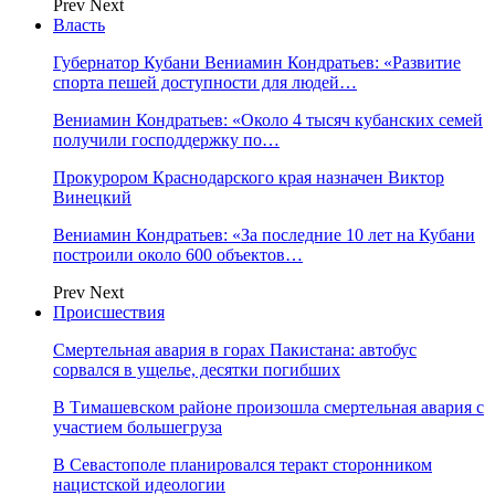
Prev
Next
Власть
Губернатор Кубани Вениамин Кондратьев: «Развитие
спорта пешей доступности для людей…
Вениамин Кондратьев: «Около 4 тысяч кубанских семей
получили господдержку по…
Прокурором Краснодарского края назначен Виктор
Винецкий
Вениамин Кондратьев: «За последние 10 лет на Кубани
построили около 600 объектов…
Prev
Next
Происшествия
Смертельная авария в горах Пакистана: автобус
сорвался в ущелье, десятки погибших
В Тимашевском районе произошла смертельная авария с
участием большегруза
В Севастополе планировался теракт сторонником
нацистской идеологии