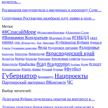
водитель…
Росавиация предупредила о введенных в аэропорту Сочи…
Сотрудники Росгвардии разобрали плуг прямо в поле…
Метки
##СпасайМоре
##спасемпобережье
#Аэропорт Сочи
#Вениамин Кондратьев
#ГИБДД
#Владимир Путин
#ЖКХ
#губернатор Кубани
#ФИФА
#деньги
#ФК «Краснодар»
#азс
#выставки
#еда
#здоровье
#здоровое питание
#диеты
#домашние животные
#краснодарский край
#ипотека
#краснодар
#интернет
#наука
#полезные советы
#пенсии
#питание
#культура
#праздники
#сад
#садогород
#рыбалка
#спорт
#продукты
#сочи
#собаки
#футбол
#театр драмы
#строительство
#урожай
#ученые
Губернатор
Нацпроекты
Коронавирус
ЧС
Партнерский материал ВКонтакте
Выбор читателей:
Делегация Кубани поделилась опытом на конгрессе в…
Лучшие практики бережливых технологий определят в…