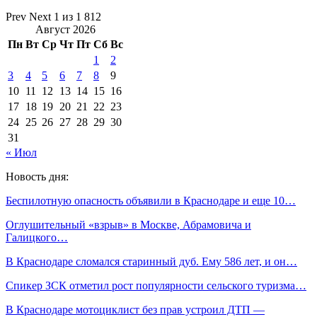
Prev
Next
1 из 1 812
Август 2026
Пн
Вт
Ср
Чт
Пт
Сб
Вс
1
2
3
4
5
6
7
8
9
10
11
12
13
14
15
16
17
18
19
20
21
22
23
24
25
26
27
28
29
30
31
« Июл
Новость дня:
Беспилотную опасность объявили в Краснодаре и еще 10…
Оглушительный «взрыв» в Москве, Абрамовича и
Галицкого…
В Краснодаре сломался старинный дуб. Ему 586 лет, и он…
Спикер ЗСК отметил рост популярности сельского туризма…
В Краснодаре мотоциклист без прав устроил ДТП —