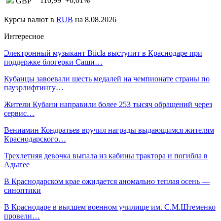
110,99
+0,01
%
GBP
Курсы валют в
RUB
на 8.08.2026
Интересное
Электронный музыкант Biicla выступит в Краснодаре при
поддержке блогерки Саши…
Кубанцы завоевали шесть медалей на чемпионате страны по
пауэрлифтингу…
Жители Кубани направили более 253 тысяч обращений через
сервис…
Вениамин Кондратьев вручил награды выдающимся жителям
Краснодарского…
Трехлетняя девочка выпала из кабины трактора и погибла в
Адыгее
В Краснодарском крае ожидается аномально теплая осень —
синоптики
В Краснодаре в высшем военном училище им. С.М.Штеменко
провели…