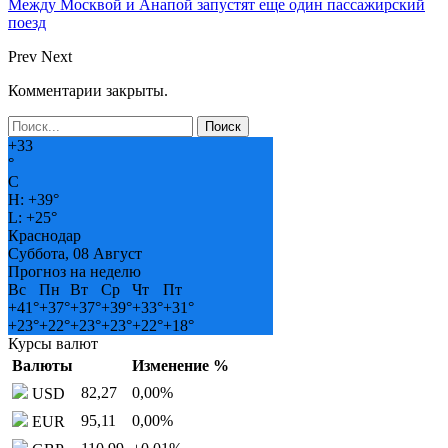
Между Москвой и Анапой запустят еще один пассажирский
поезд
Prev
Next
Комментарии закрыты.
+
33
°
C
H:
+
39°
L:
+
25°
Краснодар
Суббота, 08 Август
Прогноз на неделю
Вс
Пн
Вт
Ср
Чт
Пт
+
41°
+
37°
+
37°
+
39°
+
33°
+
31°
+
23°
+
22°
+
23°
+
23°
+
22°
+
18°
Курсы валют
Валюты
Изменение %
82,27
0,00
%
USD
95,11
0,00
%
EUR