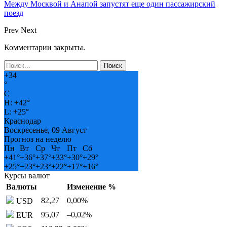
Между Москвой и Анапой запустят еще один пассажирский
поезд
Prev
Next
Комментарии закрыты.
+
34
°
C
H:
+
42°
L:
+
25°
Краснодар
Воскресенье, 09 Август
Прогноз на неделю
Пн
Вт
Ср
Чт
Пт
Сб
+
41°
+
36°
+
37°
+
33°
+
30°
+
29°
+
25°
+
23°
+
23°
+
22°
+
17°
+
16°
Курсы валют
Валюты
Изменение %
82,27
0,00
%
USD
95,07
–0,02
%
EUR