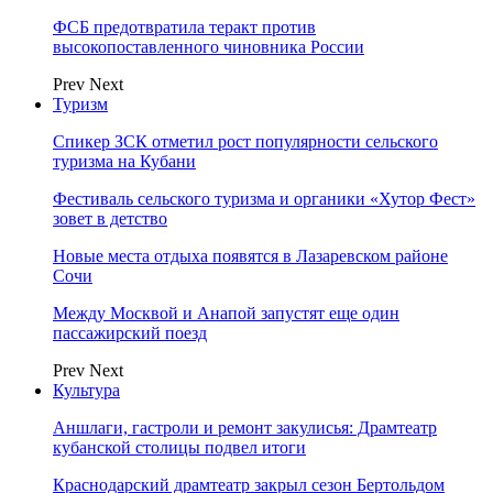
ФСБ предотвратила теракт против
высокопоставленного чиновника России
Prev
Next
Туризм
Спикер ЗСК отметил рост популярности сельского
туризма на Кубани
Фестиваль сельского туризма и органики «Хутор Фест»
зовет в детство
Новые места отдыха появятся в Лазаревском районе
Сочи
Между Москвой и Анапой запустят еще один
пассажирский поезд
Prev
Next
Культура
Аншлаги, гастроли и ремонт закулисья: Драмтеатр
кубанской столицы подвел итоги
Краснодарский драмтеатр закрыл сезон Бертольдом