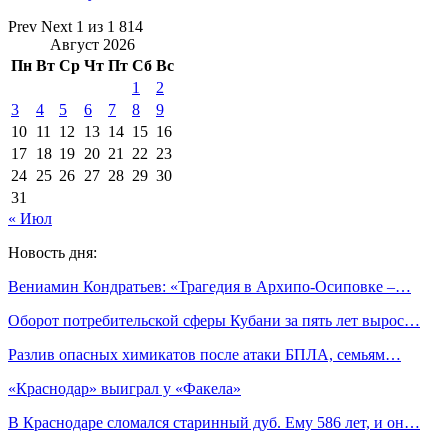
Prev
Next
1 из 1 814
Август 2026
Пн
Вт
Ср
Чт
Пт
Сб
Вс
1
2
3
4
5
6
7
8
9
10
11
12
13
14
15
16
17
18
19
20
21
22
23
24
25
26
27
28
29
30
31
« Июл
Новость дня:
Вениамин Кондратьев: «Трагедия в Архипо-Осиповке –…
Оборот потребительской сферы Кубани за пять лет вырос…
Разлив опасных химикатов после атаки БПЛА, семьям…
«Краснодар» выиграл у «Факела»
В Краснодаре сломался старинный дуб. Ему 586 лет, и он…