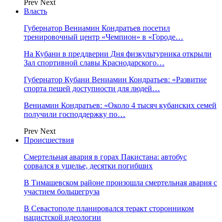
Prev
Next
Власть
Губернатор Вениамин Кондратьев посетил
тренировочный центр «Чемпион» в «Городе…
На Кубани в преддверии Дня физкультурника открыли
Зал спортивной славы Краснодарского…
Губернатор Кубани Вениамин Кондратьев: «Развитие
спорта пешей доступности для людей…
Вениамин Кондратьев: «Около 4 тысяч кубанских семей
получили господдержку по…
Prev
Next
Происшествия
Смертельная авария в горах Пакистана: автобус
сорвался в ущелье, десятки погибших
В Тимашевском районе произошла смертельная авария с
участием большегруза
В Севастополе планировался теракт сторонником
нацистской идеологии