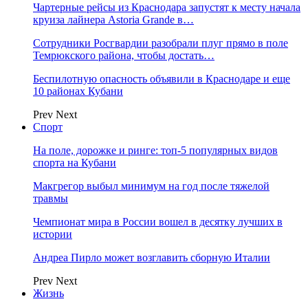
Чартерные рейсы из Краснодара запустят к месту начала
круиза лайнера Astoria Grande в…
Сотрудники Росгвардии разобрали плуг прямо в поле
Темрюкского района, чтобы достать…
Беспилотную опасность объявили в Краснодаре и еще
10 районах Кубани
Prev
Next
Спорт
На поле, дорожке и ринге: топ-5 популярных видов
спорта на Кубани
Макгрегор выбыл минимум на год после тяжелой
травмы
Чемпионат мира в России вошел в десятку лучших в
истории
Андреа Пирло может возглавить сборную Италии
Prev
Next
Жизнь