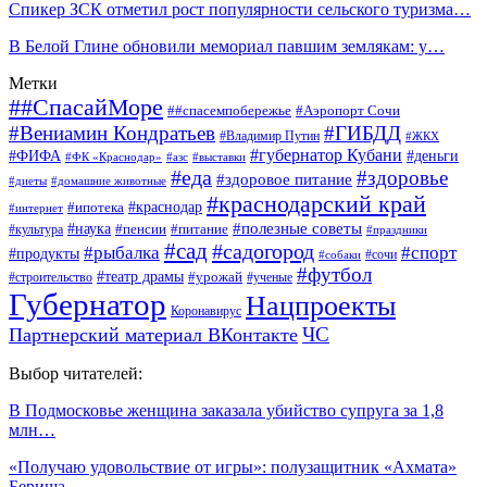
Спикер ЗСК отметил рост популярности сельского туризма…
В Белой Глине обновили мемориал павшим землякам: у…
Метки
##СпасайМоре
##спасемпобережье
#Аэропорт Сочи
#Вениамин Кондратьев
#ГИБДД
#Владимир Путин
#ЖКХ
#губернатор Кубани
#ФИФА
#деньги
#ФК «Краснодар»
#азс
#выставки
#еда
#здоровье
#здоровое питание
#диеты
#домашние животные
#краснодарский край
#ипотека
#краснодар
#интернет
#наука
#полезные советы
#пенсии
#питание
#культура
#праздники
#сад
#садогород
#рыбалка
#спорт
#продукты
#сочи
#собаки
#футбол
#театр драмы
#урожай
#строительство
#ученые
Губернатор
Нацпроекты
Коронавирус
ЧС
Партнерский материал ВКонтакте
Выбор читателей:
В Подмосковье женщина заказала убийство супруга за 1,8
млн…
«Получаю удовольствие от игры»: полузащитник «Ахмата»
Бериша…