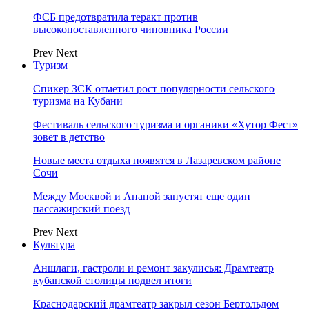
ФСБ предотвратила теракт против
высокопоставленного чиновника России
Prev
Next
Туризм
Спикер ЗСК отметил рост популярности сельского
туризма на Кубани
Фестиваль сельского туризма и органики «Хутор Фест»
зовет в детство
Новые места отдыха появятся в Лазаревском районе
Сочи
Между Москвой и Анапой запустят еще один
пассажирский поезд
Prev
Next
Культура
Аншлаги, гастроли и ремонт закулисья: Драмтеатр
кубанской столицы подвел итоги
Краснодарский драмтеатр закрыл сезон Бертольдом