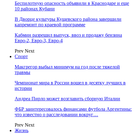
Беспилотную опасность объявили в Краснодаре и еще
10 районах Кубани
В Дворце культуры Кущевского района завершили
капремонт по краевой программе
Кабмин разрешил выпуск, ввоз и продажу бензина
Евро-2, Евро-3, Евро-4
Prev
Next
Спорт
Макгрегор выбыл минимум на год после тяжелой
травмы
Чемпионат мира в России вошел в десятку лучших в
истории
Андреа Пирло может возглавить сборную Италии
ФБР заинтересовалось финансами футбола Аргентины:
что известно о расследовании вокруг…
Prev
Next
Жизнь