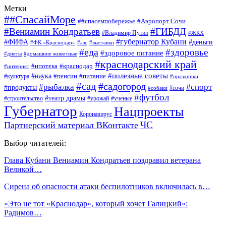
Метки
##СпасайМоре
##спасемпобережье
#Аэропорт Сочи
#Вениамин Кондратьев
#ГИБДД
#Владимир Путин
#ЖКХ
#губернатор Кубани
#ФИФА
#деньги
#ФК «Краснодар»
#азс
#выставки
#еда
#здоровье
#здоровое питание
#диеты
#домашние животные
#краснодарский край
#ипотека
#краснодар
#интернет
#наука
#полезные советы
#пенсии
#питание
#культура
#праздники
#сад
#садогород
#рыбалка
#спорт
#продукты
#сочи
#собаки
#футбол
#театр драмы
#строительство
#урожай
#ученые
Губернатор
Нацпроекты
Коронавирус
ЧС
Партнерский материал ВКонтакте
Выбор читателей:
Глава Кубани Вениамин Кондратьев поздравил ветерана
Великой…
Сирена об опасности атаки беспилотников включилась в…
«Это не тот «Краснодар», который хочет Галицкий»:
Радимов…