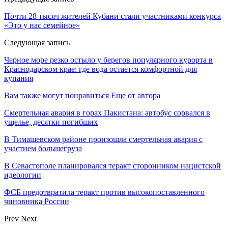
Почти 28 тысяч жителей Кубани стали участниками конкурса
«Это у нас семейное»
Следующая запись
Черное море резко остыло у берегов популярного курорта в
Краснодарском крае: где вода остается комфортной для
купания
Вам также могут понравиться
Еще от автора
Смертельная авария в горах Пакистана: автобус сорвался в
ущелье, десятки погибших
В Тимашевском районе произошла смертельная авария с
участием большегруза
В Севастополе планировался теракт сторонником нацистской
идеологии
ФСБ предотвратила теракт против высокопоставленного
чиновника России
Prev
Next