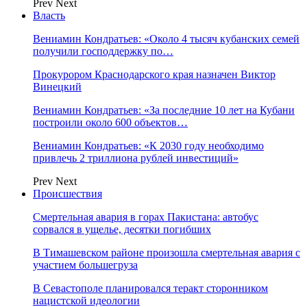
Prev
Next
Власть
Вениамин Кондратьев: «Около 4 тысяч кубанских семей
получили господдержку по…
Прокурором Краснодарского края назначен Виктор
Винецкий
Вениамин Кондратьев: «За последние 10 лет на Кубани
построили около 600 объектов…
Вениамин Кондратьев: «К 2030 году необходимо
привлечь 2 триллиона рублей инвестиций»
Prev
Next
Происшествия
Смертельная авария в горах Пакистана: автобус
сорвался в ущелье, десятки погибших
В Тимашевском районе произошла смертельная авария с
участием большегруза
В Севастополе планировался теракт сторонником
нацистской идеологии