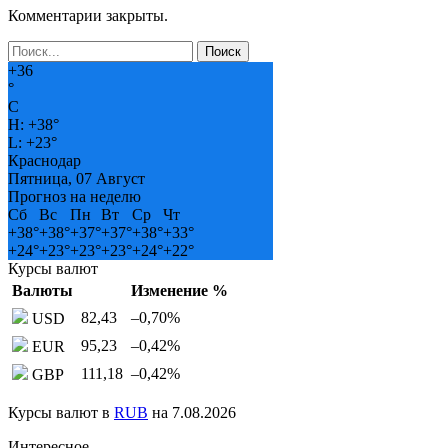
Комментарии закрыты.
+
36
°
C
H:
+
38°
L:
+
23°
Краснодар
Пятница, 07 Август
Прогноз на неделю
Сб
Вс
Пн
Вт
Ср
Чт
+
38°
+
38°
+
37°
+
37°
+
38°
+
33°
+
24°
+
23°
+
23°
+
23°
+
24°
+
22°
Курсы валют
Валюты
Изменение %
82,43
–0,70
%
USD
95,23
–0,42
%
EUR
111,18
–0,42
%
GBP
Курсы валют в
RUB
на 7.08.2026
Интересное