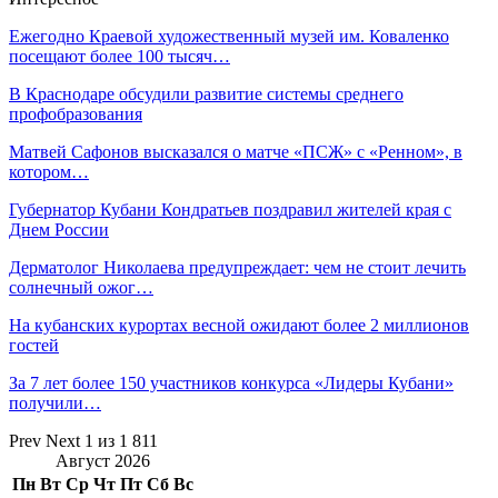
Ежегодно Краевой художественный музей им. Коваленко
посещают более 100 тысяч…
В Краснодаре обсудили развитие системы среднего
профобразования
Матвей Сафонов высказался о матче «ПСЖ» с «Ренном», в
котором…
Губернатор Кубани Кондратьев поздравил жителей края с
Днем России
Дерматолог Николаева предупреждает: чем не стоит лечить
солнечный ожог…
На кубанских курортах весной ожидают более 2 миллионов
гостей
За 7 лет более 150 участников конкурса «Лидеры Кубани»
получили…
Prev
Next
1 из 1 811
Август 2026
Пн
Вт
Ср
Чт
Пт
Сб
Вс