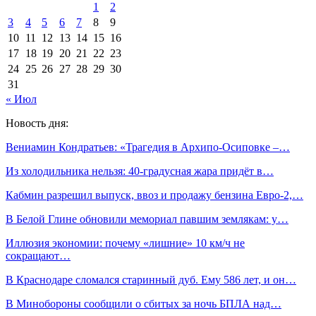
1
2
3
4
5
6
7
8
9
10
11
12
13
14
15
16
17
18
19
20
21
22
23
24
25
26
27
28
29
30
31
« Июл
Новость дня:
Вениамин Кондратьев: «Трагедия в Архипо-Осиповке –…
Из холодильника нельзя: 40-градусная жара придёт в…
Кабмин разрешил выпуск, ввоз и продажу бензина Евро-2,…
В Белой Глине обновили мемориал павшим землякам: у…
Иллюзия экономии: почему «лишние» 10 км/ч не
сокращают…
В Краснодаре сломался старинный дуб. Ему 586 лет, и он…
В Минобороны сообщили о сбитых за ночь БПЛА над…