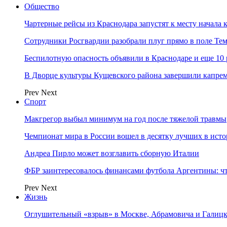
Общество
Чартерные рейсы из Краснодара запустят к месту начала 
Сотрудники Росгвардии разобрали плуг прямо в поле Те
Беспилотную опасность объявили в Краснодаре и еще 10
В Дворце культуры Кущевского района завершили капрем
Prev
Next
Спорт
Макгрегор выбыл минимум на год после тяжелой травмы
Чемпионат мира в России вошел в десятку лучших в ист
Андреа Пирло может возглавить сборную Италии
ФБР заинтересовалось финансами футбола Аргентины: чт
Prev
Next
Жизнь
Оглушительный «взрыв» в Москве, Абрамовича и Галицк