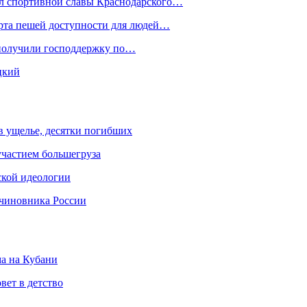
ал спортивной славы Краснодарского…
орта пешей доступности для людей…
 получили господдержку по…
цкий
 в ущелье, десятки погибших
участием большегруза
ской идеологии
 чиновника России
ма на Кубани
вет в детство