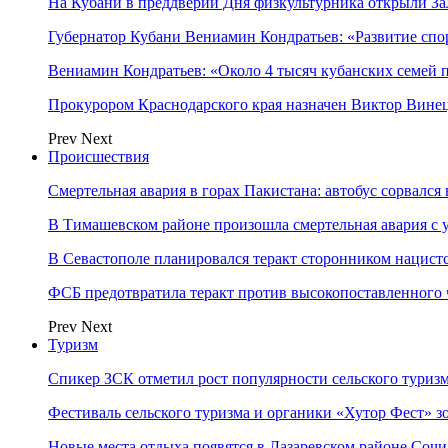
На Кубани в преддверии Дня физкультурника открыли З
Губернатор Кубани Вениамин Кондратьев: «Развитие сп
Вениамин Кондратьев: «Около 4 тысяч кубанских семей
Прокурором Краснодарского края назначен Виктор Вине
Prev
Next
Происшествия
Смертельная авария в горах Пакистана: автобус сорвался
В Тимашевском районе произошла смертельная авария с 
В Севастополе планировался теракт сторонником нацист
ФСБ предотвратила теракт против высокопоставленного
Prev
Next
Туризм
Спикер ЗСК отметил рост популярности сельского туриз
Фестиваль сельского туризма и органики «Хутор Фест» зо
Новые места отдыха появятся в Лазаревском районе Сочи