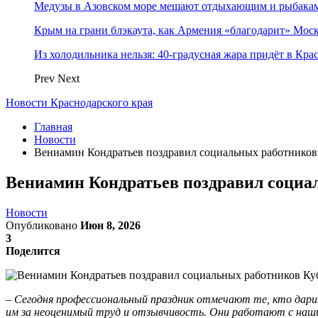
Медузы в Азовском море мешают отдыхающим и рыбакам.
Крым на грани блэкаута, как Армения «благодарит» Моск
Из холодильника нельзя: 40-градусная жара придёт в Кра
Prev
Next
Новости Краснодарского края
Главная
Новости
Вениамин Кондратьев поздравил социальных работников
Вениамин Кондратьев поздравил социа
Новости
Опубликовано
Июн 8, 2026
3
Поделится
– Сегодня профессиональный праздник отмечают те, кто дарит
им за неоценимый труд и отзывчивость. Они работают с наши