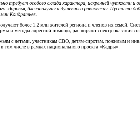
ьно требует особого склада характера, искренней чуткости и о
го здоровья, благополучия и душевного равновесия. Пусть то д
амин Кондратьев.
лучают более 1,2 млн жителей региона и членов их семей. Сист
рмы и методы адресной помощи, расширяют спектр оказания соц
мьям с детьми, участникам СВО, детям-сиротам, пожилым и инв
в том числе в рамках национального проекта «Кадры».