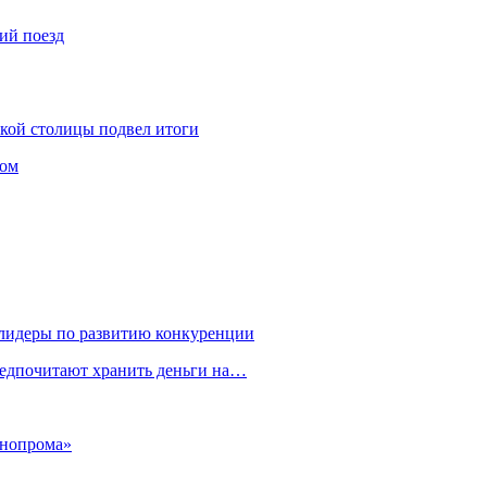
ий поезд
ской столицы подвел итоги
том
 лидеры по развитию конкуренции
редпочитают хранить деньги на…
ннопрома»