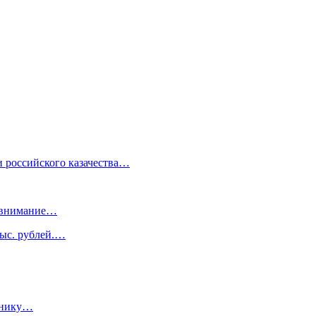
 российского казачества…
е внимание…
тыс. рублей.…
инику…