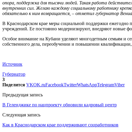
опора, поддержка для тысячи людей. Такая работа действител
внутренних сил. Желаю каждому социальному работнику крепко
обязательно к ним возвращается, – отметил губернатор Вени
В Краснодарском крае меры социальной поддержки ежегодно по
учреждений. Ее постоянно модернизируют, внедряют новые фо
Особое внимание на Кубани уделяют многодетным семьям и се
собственного дела, переобучении и повышении квалификации, 
Источник
Губернатор
3
Поделится
VK
OK.ru
Facebook
Twitter
WhatsApp
Telegram
Viber
Предыдущая запись
В Геленджике по нацпроекту обновили кадровый центр
Следующая запись
Как в Краснодарском крае поддерживают соцработников