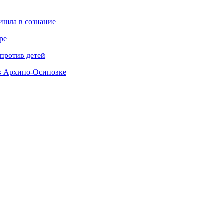
ишла в сознание
ре
 против детей
 в Архипо-Осиповке