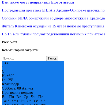
Вам также могут понравиться
Еще от автора
Пострадавшая при атаке БПЛА в Архипо-Осиповке девочка пр
Обломки БПЛА обнаружили во дворе многоэтажки в Краснода
Житель Каневской осужден на 15 лет за половые преступления
По 1,5 млн рублей получат родственники погибших при атаке
Prev
Next
Комментарии закрыты.
+
33
°
C
H:
+
39°
L:
+
25°
Краснодар
Суббота, 08 Август
Прогноз на неделю
Вс
Пн
Вт
Ср
Чт
Пт
+
41°
+
37°
+
37°
+
39°
+
33°
+
31°