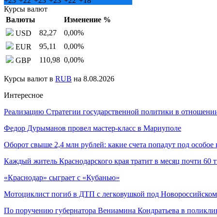
+
23°
+
22°
+
23°
+
23°
+
22°
+
18°
Курсы валют
Валюты
Изменение %
82,27
0,00
%
USD
95,11
0,00
%
EUR
110,98
0,00
%
GBP
Курсы валют в
RUB
на 8.08.2026
Интересное
Реализацию Стратегии государственной политики в отношении
Федор Дурыманов провел мастер-класс в Мариуполе
Оборот свыше 2,4 млн рублей: какие счета попадут под особо
Каждый житель Краснодарского края тратит в месяц почти 60 
«Краснодар» сыграет с «Кубанью»
Мотоциклист погиб в ДТП с легковушкой под Новороссийском
По поручению губернатора Вениамина Кондратьева в поликл