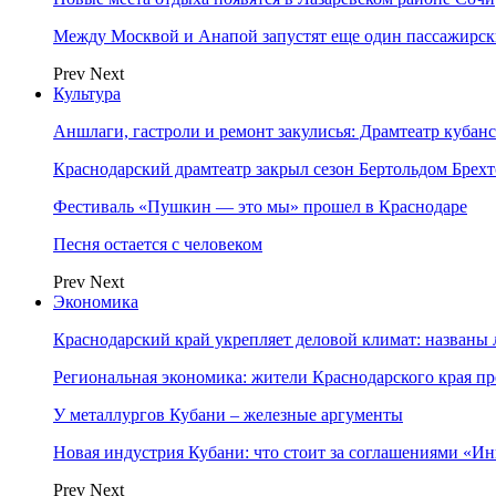
Между Москвой и Анапой запустят еще один пассажирск
Prev
Next
Культура
Аншлаги, гастроли и ремонт закулисья: Драмтеатр кубан
Краснодарский драмтеатр закрыл сезон Бертольдом Брех
Фестиваль «Пушкин — это мы» прошел в Краснодаре
Песня остается с человеком
Prev
Next
Экономика
Краснодарский край укрепляет деловой климат: названы
Региональная экономика: жители Краснодарского края п
У металлургов Кубани – железные аргументы
Новая индустрия Кубани: что стоит за соглашениями «И
Prev
Next