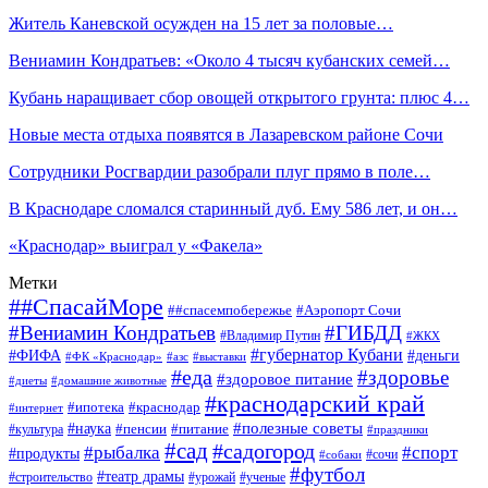
Житель Каневской осужден на 15 лет за половые…
Вениамин Кондратьев: «Около 4 тысяч кубанских семей…
Кубань наращивает сбор овощей открытого грунта: плюс 4…
Новые места отдыха появятся в Лазаревском районе Сочи
Сотрудники Росгвардии разобрали плуг прямо в поле…
В Краснодаре сломался старинный дуб. Ему 586 лет, и он…
«Краснодар» выиграл у «Факела»
Метки
##СпасайМоре
##спасемпобережье
#Аэропорт Сочи
#Вениамин Кондратьев
#ГИБДД
#Владимир Путин
#ЖКХ
#губернатор Кубани
#ФИФА
#деньги
#ФК «Краснодар»
#азс
#выставки
#еда
#здоровье
#здоровое питание
#диеты
#домашние животные
#краснодарский край
#ипотека
#краснодар
#интернет
#наука
#полезные советы
#пенсии
#питание
#культура
#праздники
#сад
#садогород
#рыбалка
#спорт
#продукты
#сочи
#собаки
#футбол
#театр драмы
#строительство
#урожай
#ученые