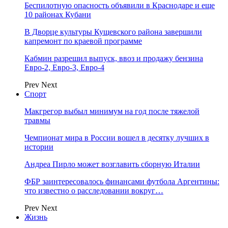
Беспилотную опасность объявили в Краснодаре и еще
10 районах Кубани
В Дворце культуры Кущевского района завершили
капремонт по краевой программе
Кабмин разрешил выпуск, ввоз и продажу бензина
Евро-2, Евро-3, Евро-4
Prev
Next
Спорт
Макгрегор выбыл минимум на год после тяжелой
травмы
Чемпионат мира в России вошел в десятку лучших в
истории
Андреа Пирло может возглавить сборную Италии
ФБР заинтересовалось финансами футбола Аргентины:
что известно о расследовании вокруг…
Prev
Next
Жизнь