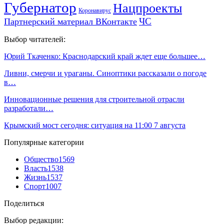
Губернатор
Нацпроекты
Коронавирус
ЧС
Партнерский материал ВКонтакте
Выбор читателей:
Юрий Ткаченко: Краснодарский край ждет еще большее…
Ливни, смерчи и ураганы. Синоптики рассказали о погоде
в…
Инновационные решения для строительной отрасли
разработали…
Крымский мост сегодня: ситуация на 11:00 7 августа
Популярные категории
Общество
1569
Власть
1538
Жизнь
1537
Спорт
1007
Поделиться
Выбор редакции: