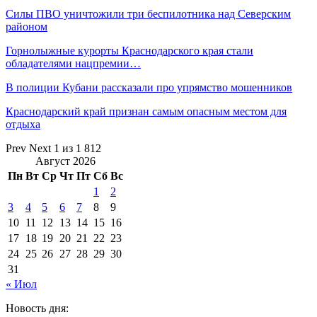
Силы ПВО уничтожили три беспилотника над Северским
районом
Горнолыжные курорты Краснодарского края стали
обладателями нацпремии…
В полиции Кубани рассказали про упрямство мошенников
Краснодарский край признан самым опасным местом для
отдыха
Prev
Next
1 из 1 812
Август 2026
Пн
Вт
Ср
Чт
Пт
Сб
Вс
1
2
3
4
5
6
7
8
9
10
11
12
13
14
15
16
17
18
19
20
21
22
23
24
25
26
27
28
29
30
31
« Июл
Новость дня: