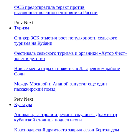
ФСБ предотвратила теракт против
высокопоставленного чиновника России
Prev
Next
Туризм
Спикер ЗСК отметил рост популярности сельского
туризма на Кубани
Фестиваль сельского туризма и органики «Хутор Фест»
зовет в детство
Новые места отдыха появятся в Лазаревском районе
Сочи
Между Москвой и Анапой запустят еще один
пассажирский поезд
Prev
Next
Культура
Аншлаги, гастроли и ремонт закулисья: Драмтеатр
кубанской столицы подвел итоги
Краснодарский драмтеатр закрыл сезон Бертольдом