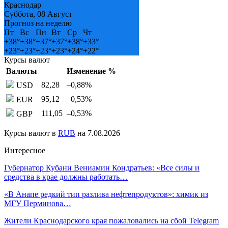
Краснодар
Суббота, 08 Август
Прогноз на неделю
Пт
Вс
Пн
Вт
Ср
Чт
+
38°
+
38°
+
37°
+
37°
+
38°
+
33°
+
23°
+
23°
+
23°
+
23°
+
24°
+
22°
Курсы валют
Валюты
Изменение %
82,28
–0,88
%
USD
95,12
–0,53
%
EUR
111,05
–0,53
%
GBP
Курсы валют в
RUB
на 7.08.2026
Интересное
Губернатор Кубани Вениамин Кондратьев: «Все силы и
средства в крае должны работать…
«В Анапе редкий тип разлива нефтепродуктов»: химик из
МГУ Перминова…
Жители Краснодарского края пожаловались на сбой Telegram