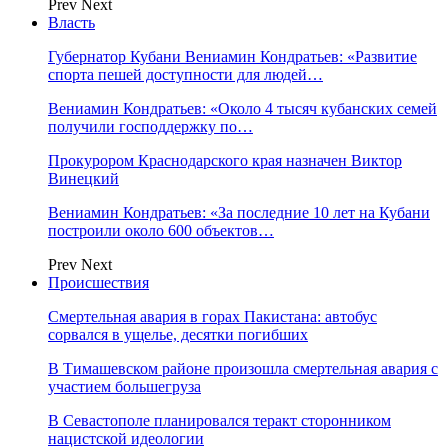
Prev
Next
Власть
Губернатор Кубани Вениамин Кондратьев: «Развитие
спорта пешей доступности для людей…
Вениамин Кондратьев: «Около 4 тысяч кубанских семей
получили господдержку по…
Прокурором Краснодарского края назначен Виктор
Винецкий
Вениамин Кондратьев: «За последние 10 лет на Кубани
построили около 600 объектов…
Prev
Next
Происшествия
Смертельная авария в горах Пакистана: автобус
сорвался в ущелье, десятки погибших
В Тимашевском районе произошла смертельная авария с
участием большегруза
В Севастополе планировался теракт сторонником
нацистской идеологии