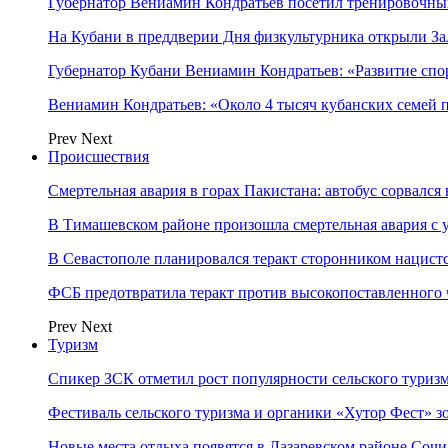
Губернатор Вениамин Кондратьев посетил тренировочн
На Кубани в преддверии Дня физкультурника открыли З
Губернатор Кубани Вениамин Кондратьев: «Развитие сп
Вениамин Кондратьев: «Около 4 тысяч кубанских семей
Prev
Next
Происшествия
Смертельная авария в горах Пакистана: автобус сорвался
В Тимашевском районе произошла смертельная авария с 
В Севастополе планировался теракт сторонником нацист
ФСБ предотвратила теракт против высокопоставленного
Prev
Next
Туризм
Спикер ЗСК отметил рост популярности сельского туриз
Фестиваль сельского туризма и органики «Хутор Фест» зо
Новые места отдыха появятся в Лазаревском районе Сочи