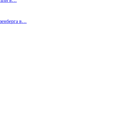
отали в…
озенберга в…