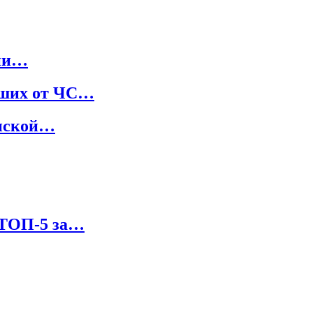
ции…
вших от ЧС…
онской…
 ТОП-5 за…