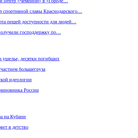
ый центр «Чемпион» в «Городе…
ал спортивной славы Краснодарского…
орта пешей доступности для людей…
 получили господдержку по…
 в ущелье, десятки погибших
участием большегруза
ской идеологии
 чиновника России
ма на Кубани
вет в детство