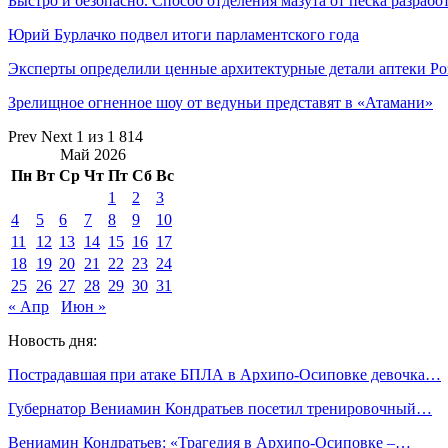
Быстро и безопасно. Способ отделения мазута от песка разраб
Юрий Бурлачко подвел итоги парламентского года
Эксперты определили ценные архитектурные детали аптеки Р
Зрелищное огненное шоу от ведуньи представят в «Атамани»
Prev
Next
1 из 1 814
Май 2026
Пн
Вт
Ср
Чт
Пт
Сб
Вс
1
2
3
4
5
6
7
8
9
10
11
12
13
14
15
16
17
18
19
20
21
22
23
24
25
26
27
28
29
30
31
« Апр
Июн »
Новость дня:
Пострадавшая при атаке БПЛА в Архипо-Осиповке девочка…
Губернатор Вениамин Кондратьев посетил тренировочный…
Вениамин Кондратьев: «Трагедия в Архипо-Осиповке –…