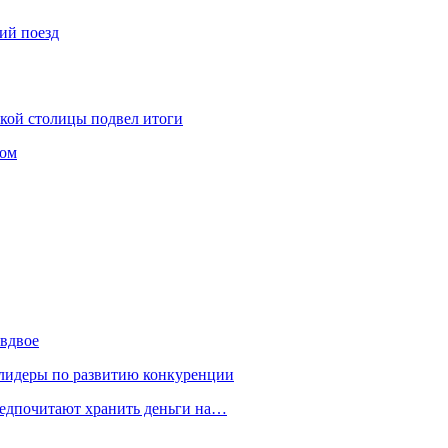
ий поезд
ской столицы подвел итоги
том
 вдвое
 лидеры по развитию конкуренции
редпочитают хранить деньги на…