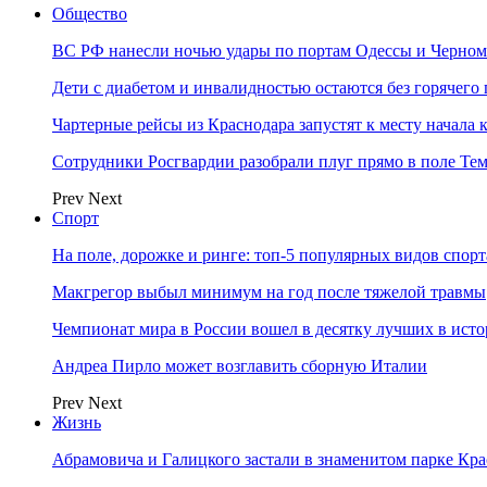
Общество
ВС РФ нанесли ночью удары по портам Одессы и Черном
Дети с диабетом и инвалидностью остаются без горячег
Чартерные рейсы из Краснодара запустят к месту начала 
Сотрудники Росгвардии разобрали плуг прямо в поле Те
Prev
Next
Спорт
На поле, дорожке и ринге: топ-5 популярных видов спорт
Макгрегор выбыл минимум на год после тяжелой травмы
Чемпионат мира в России вошел в десятку лучших в ист
Андреа Пирло может возглавить сборную Италии
Prev
Next
Жизнь
Абрамовича и Галицкого застали в знаменитом парке Кра