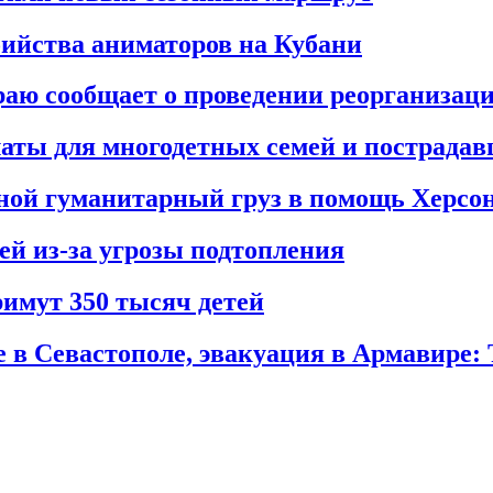
бийства аниматоров на Кубани
аю сообщает о проведении реорганиза
аты для многодетных семей и пострада
дной гуманитарный груз в помощь Херс
й из-за угрозы подтопления
римут 350 тысяч детей
 в Севастополе, эвакуация в Армавире: