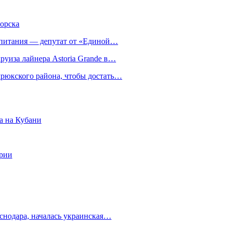
орска
о питания — депутат от «Единой…
круиза лайнера Astoria Grande в…
мрюкского района, чтобы достать…
а на Кубани
ории
снодара, началась украинская…