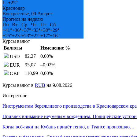
L:
+
25°
Краснодар
Воскресенье, 09 Август
Прогноз на неделю
Пн
Вт
Ср
Чт
Пт
Сб
+
41°
+
36°
+
37°
+
33°
+
30°
+
29°
+
25°
+
23°
+
23°
+
22°
+
17°
+
16°
Курсы валют
Валюты
Изменение %
82,27
0,00
%
USD
95,07
–0,02
%
EUR
110,99
0,00
%
GBP
Курсы валют в
RUB
на 9.08.2026
Интересное
Инструментам бережливого производства в Краснодарском кр
Привлек внимание неумелым вождением. Полицейские устро
Когда всё-таки на Кубань придёт тепло, в Туапсе произошло…