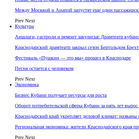
Между Москвой и Анапой запустят еще один пассажирск
Prev
Next
Культура
Аншлаги, гастроли и ремонт закулисья: Драмтеатр кубан
Краснодарский драмтеатр закрыл сезон Бертольдом Брех
Фестиваль «Пушкин — это мы» прошел в Краснодаре
Песня остается с человеком
Prev
Next
Экономика
Бизнес Кубани получает ресурсы для роста
Оборот потребительской сферы Кубани за пять лет вырос
Краснодарский край укрепляет деловой климат: названы
Региональная экономика: жители Краснодарского края п
Prev
Next