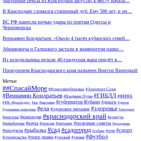
Чартерные рейсы из Краснодара запустят к месту начала…
В Краснодаре сломался старинный дуб. Ему 586 лет, и он…
ВС РФ нанесли ночью удары по портам Одессы и
Черноморска
Вениамин Кондратьев: «Около 4 тысяч кубанских семей…
Абрамовича и Галицкого застали в знаменитом парке…
Из холодильника нельзя: 40-градусная жара придёт в…
Прокурором Краснодарского края назначен Виктор Винецкий
Метки
##СпасайМоре
##спасемпобережье
#Аэропорт Сочи
#Вениамин Кондратьев
#ГИБДД
#ФИФА
#Владимир Путин
#губернатор Кубани
#деньги
#ФК «Краснодар»
#азс
#выставки
#диеты
#еда
#здоровье
#здоровое питание
#домашние животные
#интернет
#краснодарский край
#ипотека
#краснодар
#культура
#наука
#полезные советы
#пенсии
#питание
#минобороны
#праздники
#сад
#садогород
#рыбалка
#спорт
#продукты
#сочи
#собаки
#футбол
#театр драмы
#урожай
#строительство
#ученые