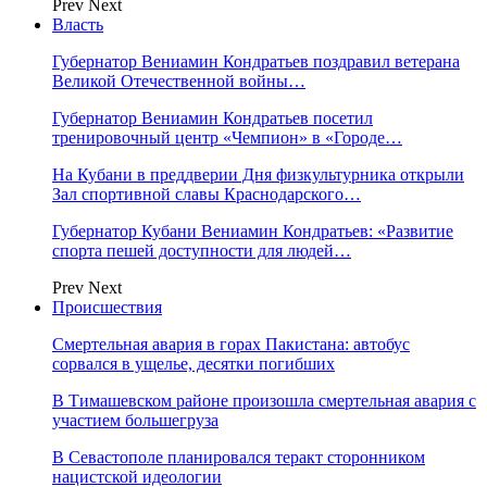
Prev
Next
Власть
Губернатор Вениамин Кондратьев поздравил ветерана
Великой Отечественной войны…
Губернатор Вениамин Кондратьев посетил
тренировочный центр «Чемпион» в «Городе…
На Кубани в преддверии Дня физкультурника открыли
Зал спортивной славы Краснодарского…
Губернатор Кубани Вениамин Кондратьев: «Развитие
спорта пешей доступности для людей…
Prev
Next
Происшествия
Смертельная авария в горах Пакистана: автобус
сорвался в ущелье, десятки погибших
В Тимашевском районе произошла смертельная авария с
участием большегруза
В Севастополе планировался теракт сторонником
нацистской идеологии