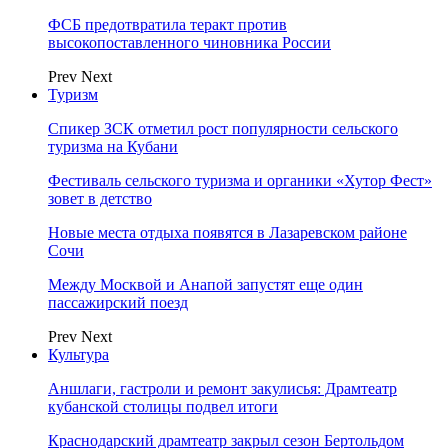
ФСБ предотвратила теракт против
высокопоставленного чиновника России
Prev
Next
Туризм
Спикер ЗСК отметил рост популярности сельского
туризма на Кубани
Фестиваль сельского туризма и органики «Хутор Фест»
зовет в детство
Новые места отдыха появятся в Лазаревском районе
Сочи
Между Москвой и Анапой запустят еще один
пассажирский поезд
Prev
Next
Культура
Аншлаги, гастроли и ремонт закулисья: Драмтеатр
кубанской столицы подвел итоги
Краснодарский драмтеатр закрыл сезон Бертольдом