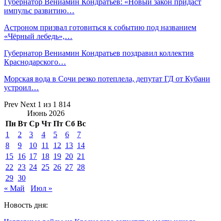
Губернатор Вениамин Кондратьев: «Новый закон придаст
импульс развитию…
Астроном призвал готовиться к событию под названием
«Чёрный лебедь»,…
Губернатор Вениамин Кондратьев поздравил коллектив
Краснодарского…
Морская вода в Сочи резко потеплела, депутат ГД от Кубани
устроил…
Prev
Next
1 из 1 814
Июнь 2026
Пн
Вт
Ср
Чт
Пт
Сб
Вс
1
2
3
4
5
6
7
8
9
10
11
12
13
14
15
16
17
18
19
20
21
22
23
24
25
26
27
28
29
30
« Май
Июл »
Новость дня: