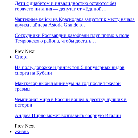
Дети с диабетом и инвалидностью остаются без
горячего питания — депутат от «Единой…
Чартерные рейсы из Краснодара запустят к месту начала
круиза лайнера Astoria Grande в…
Сотрудники Росгвардии разобрали плуг прямо в поле
Темрюкского района, чтобы достать…
Prev
Next
Спорт
На поле, дорожке и ринге: топ-5 популярных видов
спорта на Кубани
Макгрегор выбыл минимум на год после тяжелой
травмы
Чемпионат мира в России вошел в десятку лучших в
истории
Андреа Пирло может возглавить сборную Италии
Prev
Next
Жизнь