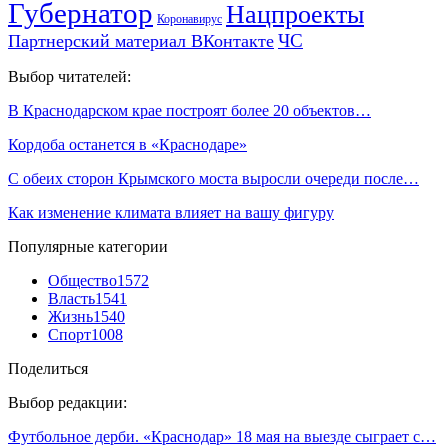
Губернатор
Нацпроекты
Коронавирус
ЧС
Партнерский материал ВКонтакте
Выбор читателей:
В Краснодарском крае построят более 20 объектов…
Кордоба останется в «Краснодаре»
С обеих сторон Крымского моста выросли очереди после…
Как изменение климата влияет на вашу фигуру
Популярные категории
Общество
1572
Власть
1541
Жизнь
1540
Спорт
1008
Поделиться
Выбор редакции:
Футбольное дерби. «Краснодар» 18 мая на выезде сыграет с…