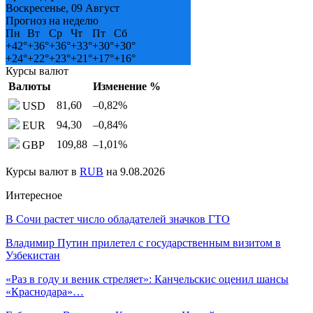
Воскресенье, 09 Август
Прогноз на неделю
Пн
Вт
Ср
Чт
Пт
Сб
+
42°
+
36°
+
36°
+
33°
+
30°
+
30°
+
24°
+
22°
+
23°
+
21°
+
17°
+
16°
Курсы валют
Валюты
Изменение %
81,60
–0,82
%
USD
94,30
–0,84
%
EUR
109,88
–1,01
%
GBP
Курсы валют в
RUB
на 9.08.2026
Интересное
В Сочи растет число обладателей значков ГТО
Владимир Путин прилетел с государственным визитом в
Узбекистан
«Раз в году и веник стреляет»: Канчельскис оценил шансы
«Краснодара»…