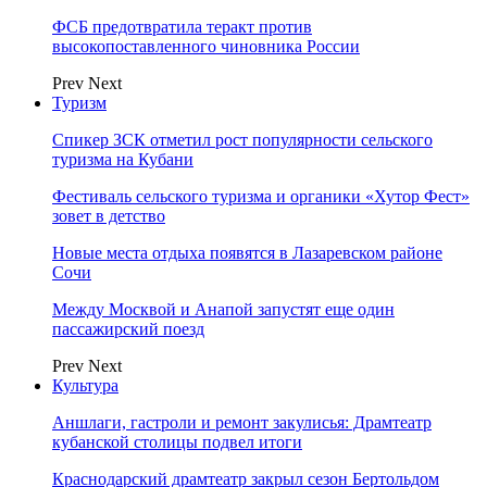
ФСБ предотвратила теракт против
высокопоставленного чиновника России
Prev
Next
Туризм
Спикер ЗСК отметил рост популярности сельского
туризма на Кубани
Фестиваль сельского туризма и органики «Хутор Фест»
зовет в детство
Новые места отдыха появятся в Лазаревском районе
Сочи
Между Москвой и Анапой запустят еще один
пассажирский поезд
Prev
Next
Культура
Аншлаги, гастроли и ремонт закулисья: Драмтеатр
кубанской столицы подвел итоги
Краснодарский драмтеатр закрыл сезон Бертольдом