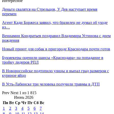
Интересное
Деньги свалятся на Стрельцов, У Дев наступает время
перемен
Агент Кади Боржеса заявил, что бразилец не думал об уходе
из…
Вениамин Кондратьев поздравил Владимира Устинова с днем
рождения
Новый приют для собак в пригороде Краснодара почти готов
Букмекеры оценили шансы «Краснодара» на попадание в
тройку лидеров РПЛ
В Новороссийске подтопило улицы и выпал град размером с
куриное яйцо
В Усть-Лабинске три человека получили травмы в ДТП
Prev
Next
1 из 1 815
Июнь 2026
Пн
Вт
Ср
Чт
Пт
Сб
Вс
1
2
3
4
5
6
7
8
9
10
11
12
13
14