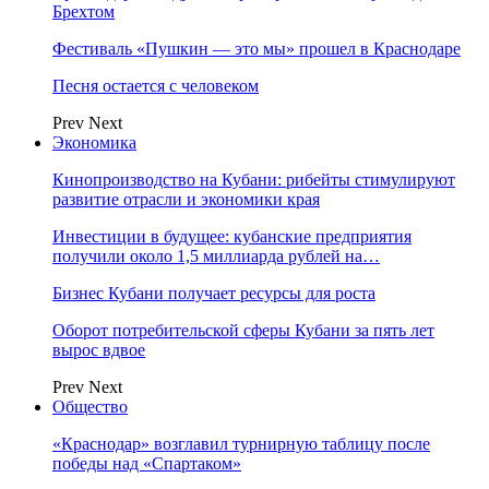
Брехтом
Фестиваль «Пушкин — это мы» прошел в Краснодаре
Песня остается с человеком
Prev
Next
Экономика
Кинопроизводство на Кубани: рибейты стимулируют
развитие отрасли и экономики края
Инвестиции в будущее: кубанские предприятия
получили около 1,5 миллиарда рублей на…
Бизнес Кубани получает ресурсы для роста
Оборот потребительской сферы Кубани за пять лет
вырос вдвое
Prev
Next
Общество
«Краснодар» возглавил турнирную таблицу после
победы над «Спартаком»