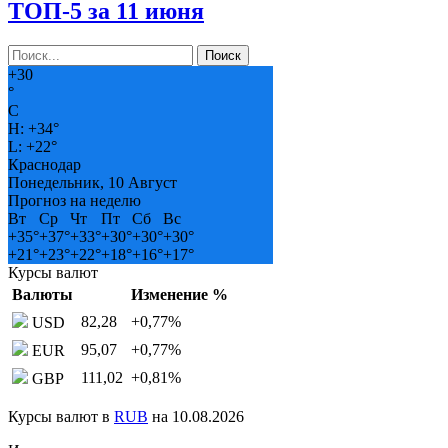
ТОП-5 за 11 июня
+
30
°
C
H:
+
34°
L:
+
22°
Краснодар
Понедельник, 10 Август
Прогноз на неделю
Вт
Ср
Чт
Пт
Сб
Вс
+
35°
+
37°
+
33°
+
30°
+
30°
+
30°
+
21°
+
23°
+
22°
+
18°
+
16°
+
17°
Курсы валют
Валюты
Изменение %
82,28
+0,77
%
USD
95,07
+0,77
%
EUR
111,02
+0,81
%
GBP
Курсы валют в
RUB
на 10.08.2026