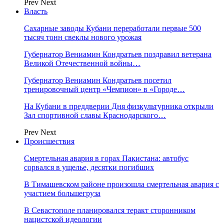
Prev
Next
Власть
Сахарные заводы Кубани переработали первые 500
тысяч тонн свеклы нового урожая
Губернатор Вениамин Кондратьев поздравил ветерана
Великой Отечественной войны…
Губернатор Вениамин Кондратьев посетил
тренировочный центр «Чемпион» в «Городе…
На Кубани в преддверии Дня физкультурника открыли
Зал спортивной славы Краснодарского…
Prev
Next
Происшествия
Смертельная авария в горах Пакистана: автобус
сорвался в ущелье, десятки погибших
В Тимашевском районе произошла смертельная авария с
участием большегруза
В Севастополе планировался теракт сторонником
нацистской идеологии