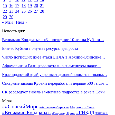
15
16
17
18
19
20
21
22
23
24
25
26
27
28
29
30
« Май
Июл »
Новость дня:
Вениамин Кондратьев: «За последние 10 лет на Кубани…
Бизнес Кубани получает ресурсы для роста
Число погибших из-за атаки БПЛА в Архипо-Осиповке…
Абрамовича и Галицкого застали в знаменитом парке…
Краснодарский край укрепляет деловой климат: названы…
Сахарные заводы Кубани переработали первые 500 тысяч…
СК расследует гибель 14-летнего подростка в реке в Сочи
Метки
##СпасайМоре
##спасемпобережье
#Аэропорт Сочи
#Вениамин Кондратьев
#ГИБДД
#ФИФА
#Владимир Путин