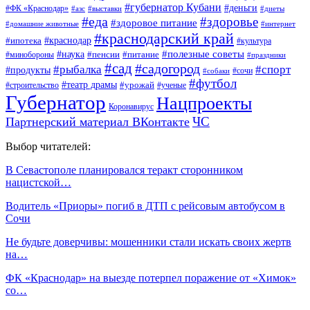
#губернатор Кубани
#деньги
#ФК «Краснодар»
#азс
#выставки
#диеты
#еда
#здоровье
#здоровое питание
#домашние животные
#интернет
#краснодарский край
#ипотека
#краснодар
#культура
#наука
#полезные советы
#пенсии
#питание
#минобороны
#праздники
#сад
#садогород
#рыбалка
#спорт
#продукты
#сочи
#собаки
#футбол
#театр драмы
#урожай
#строительство
#ученые
Губернатор
Нацпроекты
Коронавирус
ЧС
Партнерский материал ВКонтакте
Выбор читателей:
В Севастополе планировался теракт сторонником
нацистской…
Водитель «Приоры» погиб в ДТП с рейсовым автобусом в
Сочи
Не будьте доверчивы: мошенники стали искать своих жертв
на…
ФК «Краснодар» на выезде потерпел поражение от «Химок»
со…