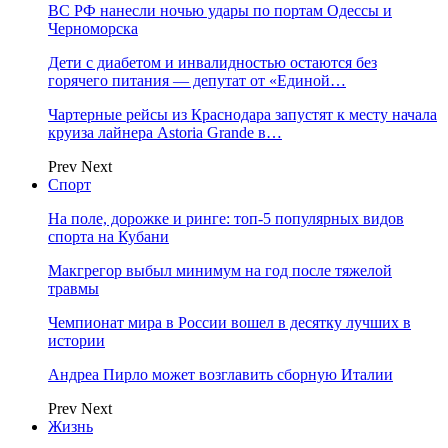
ВС РФ нанесли ночью удары по портам Одессы и
Черноморска
Дети с диабетом и инвалидностью остаются без
горячего питания — депутат от «Единой…
Чартерные рейсы из Краснодара запустят к месту начала
круиза лайнера Astoria Grande в…
Prev
Next
Спорт
На поле, дорожке и ринге: топ-5 популярных видов
спорта на Кубани
Макгрегор выбыл минимум на год после тяжелой
травмы
Чемпионат мира в России вошел в десятку лучших в
истории
Андреа Пирло может возглавить сборную Италии
Prev
Next
Жизнь