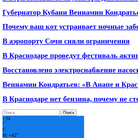
Губернатор Кубани Вениамин Кондрать
Почему ваш кот устраивает ночные забе
В аэропорту Сочи сняли ограничения
В Краснодаре проведут фестиваль акти
Восстановлено электроснабжение насо
Вениамин Кондратьев: «В Анапе и Кра
В Краснодаре нет бензина, почему не с
+
34
°
C
H:
+
42°