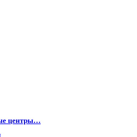
ные центры…
и