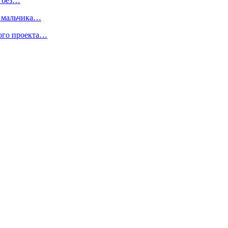
ь без…
о мальчика…
вого проекта…