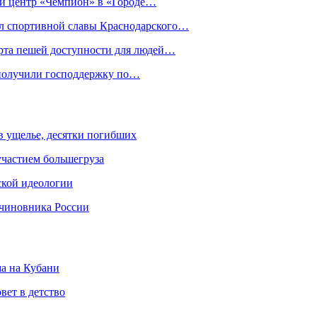
ый центр «Чемпион» в «Городе…
ал спортивной славы Краснодарского…
орта пешей доступности для людей…
 получили господдержку по…
 в ущелье, десятки погибших
участием большегруза
ской идеологии
 чиновника России
ма на Кубани
вет в детство