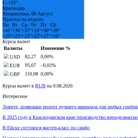
L:
+
25°
Краснодар
Воскресенье, 09 Август
Прогноз на неделю
Пн
Вт
Ср
Чт
Пт
Сб
+
41°
+
36°
+
37°
+
33°
+
30°
+
29°
+
25°
+
23°
+
23°
+
22°
+
17°
+
16°
Курсы валют
Валюты
Изменение %
82,27
0,00
%
USD
95,07
–0,02
%
EUR
110,98
0,00
%
GBP
Курсы валют в
RUB
на 9.08.2026
Интересное
Ловите, хозяюшки рецепт лучшего маринада для любых грибов
В 2025 году в Краснодарском крае производство винодельчес
В Ейске состоялся мастер-класс по самбо