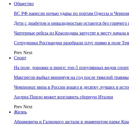
Общество
ВС РФ нанесли ночью удары по портам Одессы и Черном
Дети с диабетом и инвалидностью остаются без горячег
Чартерные рейсы из Краснодара запустят к месту начала 
Сотрудники Росгвардии разобрали плуг прямо в поле Те
Prev
Next
Спорт
На поле, дорожке и ринге: топ-5 популярных видов спорт
Макгрегор выбыл минимум на год после тяжелой травмы
Чемпионат мира в России вошел в десятку лучших в ист
Андреа Пирло может возглавить сборную Италии
Prev
Next
Жизнь
Абрамовича и Галицкого застали в знаменитом парке Кра