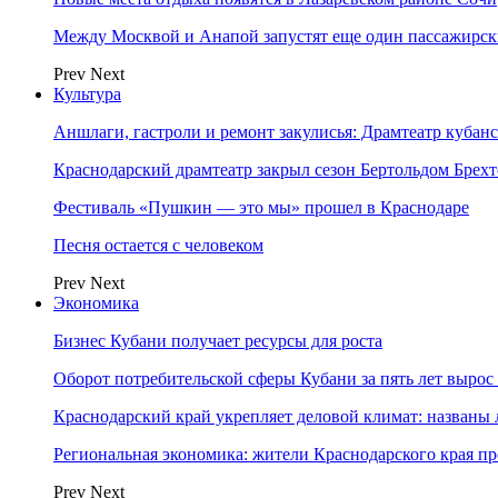
Между Москвой и Анапой запустят еще один пассажирск
Prev
Next
Культура
Аншлаги, гастроли и ремонт закулисья: Драмтеатр кубан
Краснодарский драмтеатр закрыл сезон Бертольдом Брех
Фестиваль «Пушкин — это мы» прошел в Краснодаре
Песня остается с человеком
Prev
Next
Экономика
Бизнес Кубани получает ресурсы для роста
Оборот потребительской сферы Кубани за пять лет вырос
Краснодарский край укрепляет деловой климат: названы
Региональная экономика: жители Краснодарского края п
Prev
Next