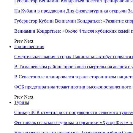
Губернатор Вениамин Кондратьев посетил тренировочн
На Кубани в преддверии Дня физкультурника открыли З
Губернатор Кубани Вениамин Кондратьев: «Развитие сп
Вениамин Кондратьев: «Около 4 тысяч кубанских семей
Prev
Next
Происшествия
Смертельная авария в горах Пакистана: автобус сорвался
В Тимашевском районе произошла смертельная авария с 
В Севастополе планировался теракт сторонником нацист
ФСБ предотвратила теракт против высокопоставленного
Prev
Next
Туризм
Спикер ЗСК отметил рост популярности сельского туриз
Фестиваль сельского туризма и органики «Хутор Фест» зо
Новые места отдыха появятся в Лазаревском районе Сочи