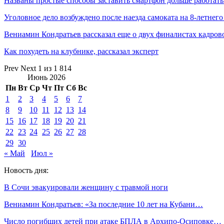
Названы простые способы заставить смартфон дольше работат
Уголовное дело возбуждено после наезда самоката на 8-летнег
Вениамин Кондратьев рассказал еще о двух финалистах кадро
Как похудеть на клубнике, рассказал эксперт
Prev
Next
1 из 1 814
Июнь 2026
Пн
Вт
Ср
Чт
Пт
Сб
Вс
1
2
3
4
5
6
7
8
9
10
11
12
13
14
15
16
17
18
19
20
21
22
23
24
25
26
27
28
29
30
« Май
Июл »
Новость дня:
В Сочи эвакуировали женщину с травмой ноги
Вениамин Кондратьев: «За последние 10 лет на Кубани…
Число погибших детей при атаке БПЛА в Архипо-Осиповке…