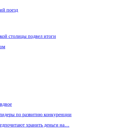
ий поезд
ской столицы подвел итоги
том
 вдвое
 лидеры по развитию конкуренции
редпочитают хранить деньги на…