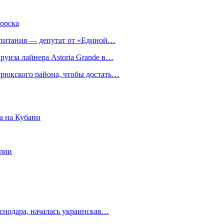
орска
о питания — депутат от «Единой…
круиза лайнера Astoria Grande в…
мрюкского района, чтобы достать…
а на Кубани
ории
снодара, началась украинская…