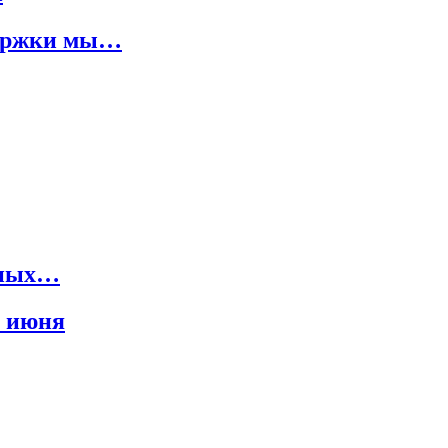
держки мы…
нных…
0 июня